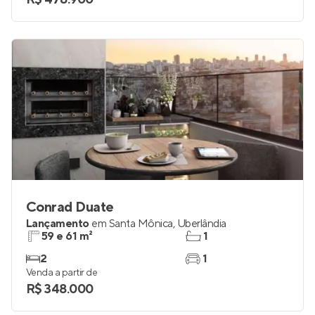
Conrad Duate
Lançamento
em
Santa Mônica
,
Uberlândia
59 e 61 m²
1
2
1
Venda a partir de
R$ 348.000