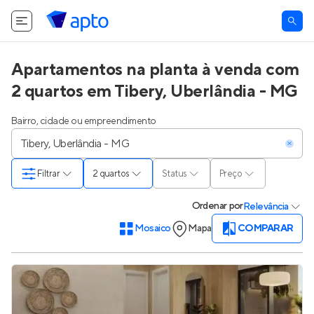
Apartamentos na planta à venda com
2 quartos em Tibery, Uberlândia - MG
Bairro, cidade ou empreendimento
Filtrar
2 quartos
Status
Preço
Ordenar
por
Relevância
Mosaico
Mapa
COMPARAR