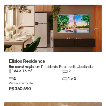
Elisios Residence
Em construção
em
Presidente Roosevelt
,
Uberlândia
64 e 76 m²
2
2
1 e 2
Venda a partir de
R$ 360.690