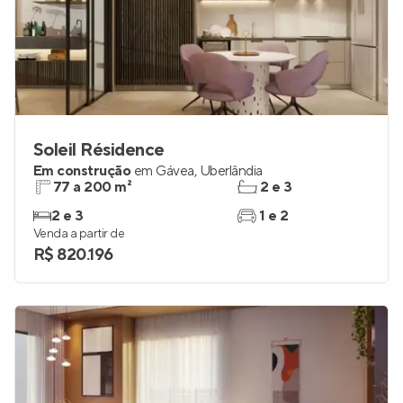
Soleil Résidence
Em construção
em
Gávea
,
Uberlândia
77 a 200 m²
2 e 3
2 e 3
1 e 2
Venda a partir de
R$ 820.196