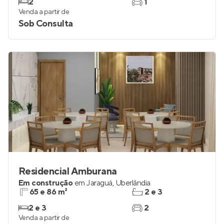
2
1
Venda a partir de
Sob Consulta
Residencial Amburana
Em construção
em
Jaraguá
,
Uberlândia
65 e 86 m²
2 e 3
2 e 3
2
Venda a partir de