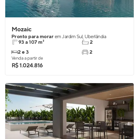
Mozaic
Pronto para morar
em
Jardim Sul
,
Uberlândia
93 a 107 m²
2
2 e 3
2
Venda a partir de
R$ 1.024.816