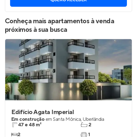
QUERO RECEBER
Conheça mais apartamentos à venda
próximos à sua busca
Edifício Agata Imperial
Em construção
em
Santa Mônica
,
Uberlândia
47 e 48 m²
2
2
1