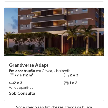
Grandverse Adapt
Em construção
em
Gávea
,
Uberlândia
77 a 112 m²
2 e 3
2 e 3
1 e 2
Venda a partir de
Sob Consulta
Você chegou ao fim dos resultados da busca