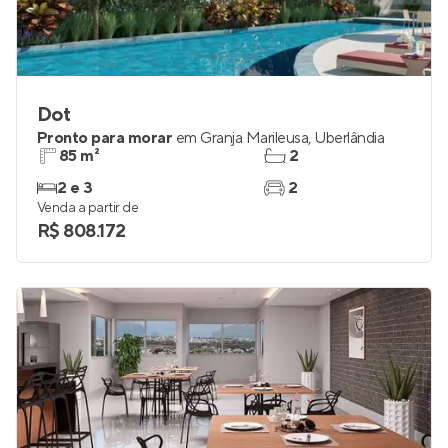
Dot
Pronto para morar
em
Granja Marileusa
,
Uberlândia
85 m²
2
2 e 3
2
Venda a partir de
R$ 808.172