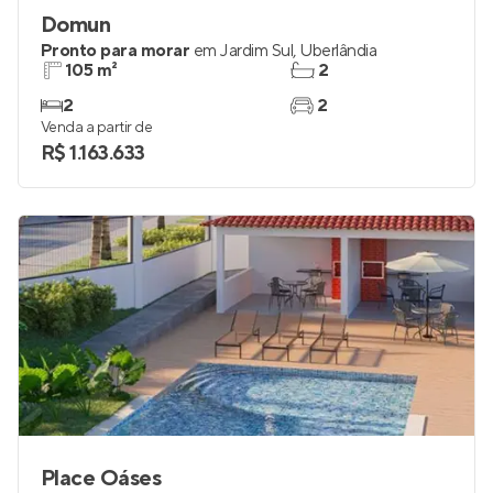
Domun
Pronto para morar
em
Jardim Sul
,
Uberlândia
105 m²
2
2
2
Venda a partir de
R$ 1.163.633
Place Oáses