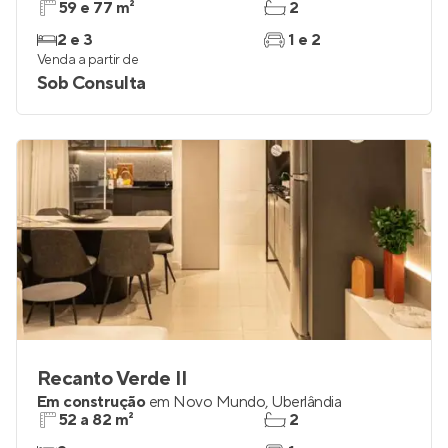
59 e 77 m²
2
2 e 3
1 e 2
Venda a partir de
Sob Consulta
Recanto Verde II
Em construção
em
Novo Mundo
,
Uberlândia
52 a 82 m²
2