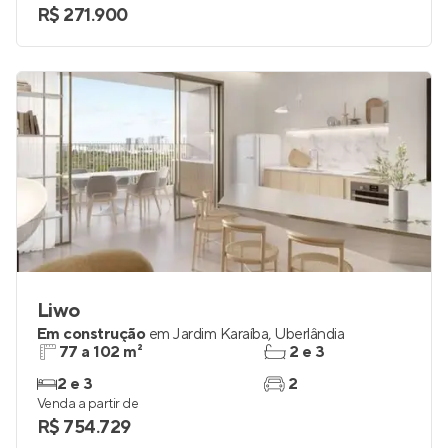
R$ 271.900
Liwo
Em construção
em
Jardim Karaíba
,
Uberlândia
77 a 102 m²
2 e 3
2 e 3
2
Venda a partir de
R$ 754.729