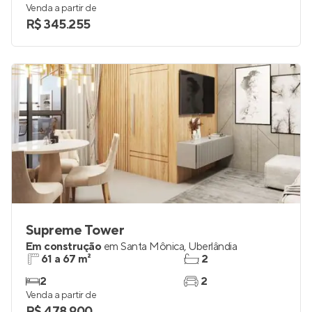
Venda a partir de
R$ 345.255
Supreme Tower
Em construção
em
Santa Mônica
,
Uberlândia
61 a 67 m²
2
2
2
Venda a partir de
R$ 478.900