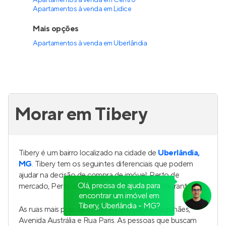
Apartamentos à venda em Centro
Apartamentos à venda em Lidice
Mais opções
Apartamentos à venda
em
Uberlândia
Morar em Tibery
Tibery é um bairro localizado na cidade de
Uberlândia,
MG
. Tibery tem os seguintes diferenciais que podem
ajudar na decisão de compra de imóvel: Perto de
Olá, precisa de ajuda para
mercado, Perto de academia e Perto de restaurante.
encontrar um imóvel em
Tibery, Uberlândia - MG?
As ruas mais populares são Av. Benjamin Magalhães,
Avenida Austrália e Rua Paris. As pessoas que buscam