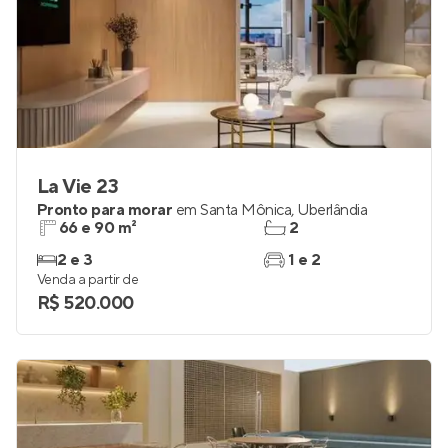
La Vie 23
Pronto para morar
em
Santa Mônica
,
Uberlândia
66 e 90 m²
2
2 e 3
1 e 2
Venda a partir de
R$ 520.000