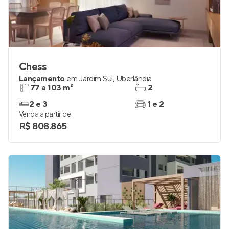
Chess
Lançamento
em
Jardim Sul
,
Uberlândia
77 a 103 m²
2
2 e 3
1 e 2
Venda a partir de
R$ 808.865