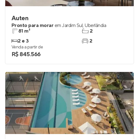
Auten
Pronto para morar
em
Jardim Sul
,
Uberlândia
81 m²
2
2 e 3
2
Venda a partir de
R$ 845.566