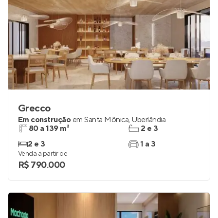
Grecco
Em construção
em
Santa Mônica
,
Uberlândia
80 a 139 m²
2 e 3
2 e 3
1 a 3
Venda a partir de
R$ 790.000