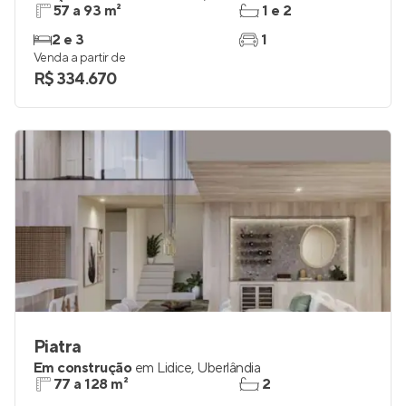
57 a 93 m²
1 e 2
2 e 3
1
Venda a partir de
R$ 334.670
Piatra
Em construção
em
Lidice
,
Uberlândia
77 a 128 m²
2