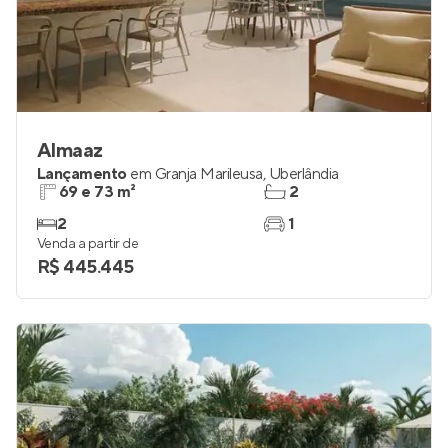
Almaaz
Lançamento
em
Granja Marileusa
,
Uberlândia
69 e 73 m²
2
2
1
Venda a partir de
R$ 445.445