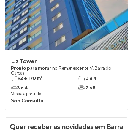
Liz Tower
Pronto para morar
no
Remanescente V
,
Barra do
Garças
92 e 170 m²
3 e 4
3 e 4
2 a 5
Venda a partir de
Sob Consulta
Quer receber as novidades
em Barra