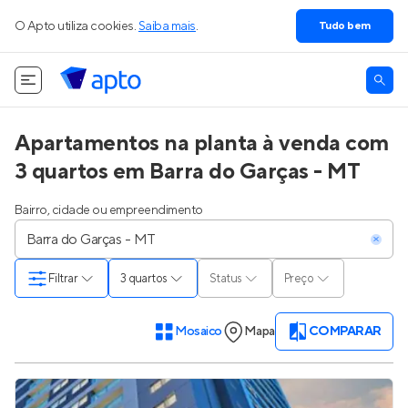
O Apto utiliza cookies.
Saiba mais
.
Tudo bem
Apartamentos na planta à venda com
3 quartos em Barra do Garças - MT
Bairro, cidade ou empreendimento
Filtrar
3 quartos
Status
Preço
Mosaico
Mapa
COMPARAR