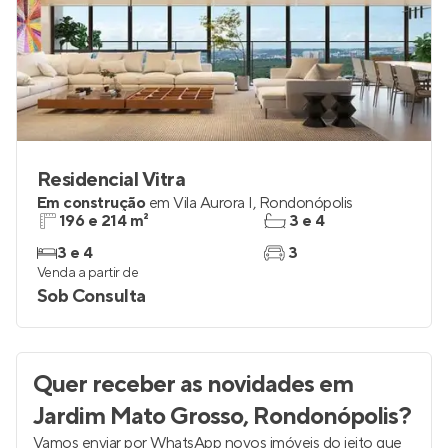
Residencial Vitra
Em construção
em
Vila Aurora I
,
Rondonópolis
196 e 214 m²
3 e 4
3 e 4
3
Venda a partir de
Sob Consulta
Quer receber as novidades
em
Jardim Mato Grosso, Rondonópolis
?
Vamos enviar por WhatsApp novos imóveis do jeito que