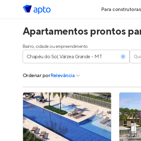
Para construtoras
Apartamentos prontos par
Geração de Le
Geração de Vis
Bairro, cidade ou empreendimento
Qua
Geração de Ve
Ordenar
por
Relevância
Maiores Const
Parcerias Imobi
Anunciar Imóve
Entrar no Pa