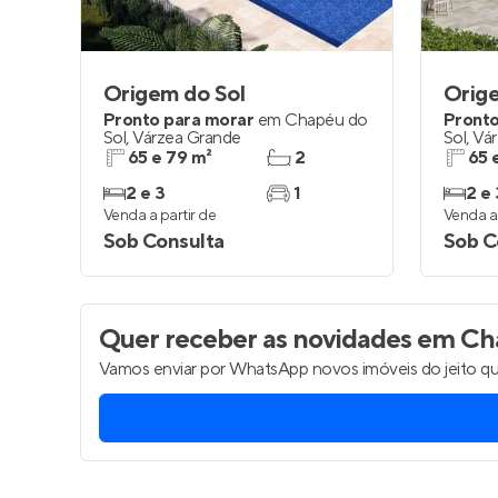
Origem do Sol
Orig
Pronto para morar
em
Chapéu do
Pronto
Sol
,
Várzea Grande
Sol
,
Vár
65 e 79 m²
2
65 
2 e 3
1
2 e 
Venda a partir de
Venda a 
Sob Consulta
Sob C
Quer receber as novidades
em Cha
Vamos enviar por WhatsApp novos imóveis do jeito qu