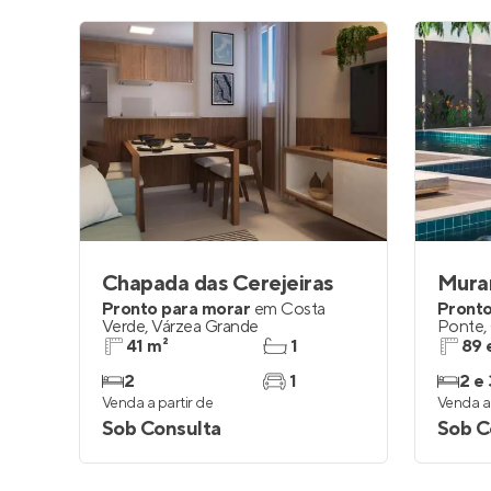
Chapada das Cerejeiras
Mura
Pronto para morar
em
Costa
Pronto
Verde
,
Várzea Grande
Ponte
,
41 m²
1
89 
2
1
2 e 
Venda a partir de
Venda a 
Sob Consulta
Sob C