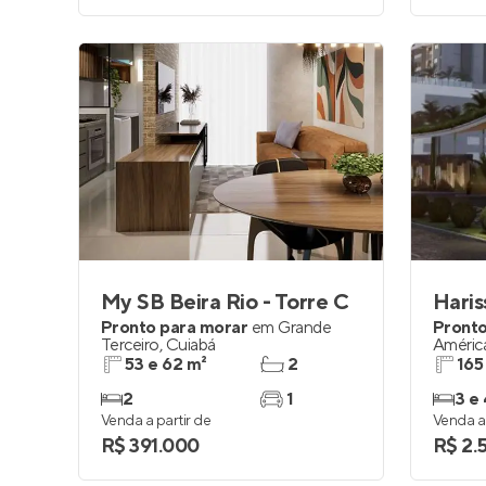
My SB Beira Rio - Torre C
Haris
Pronto para morar
em
Grande
Pronto
Terceiro
,
Cuiabá
Améric
53 e 62 m²
2
165
2
1
3 e 
Venda a partir de
Venda a 
R$ 391.000
R$ 2.