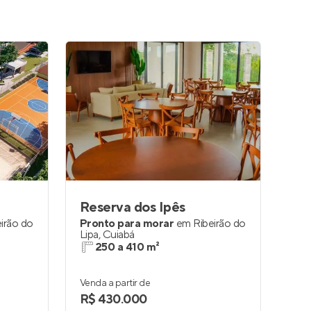
Reserva dos Ipês
irão do
Pronto para morar
em
Ribeirão do
Lipa
,
Cuiabá
250 a 410 m²
Venda a partir de
R$ 430.000