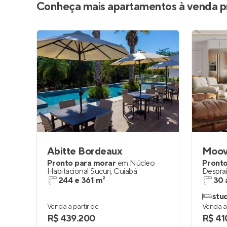
Conheça mais apartamentos à venda p
Abitte Bordeaux
Moov
Pronto para morar
em
Núcleo
Pronto
Habitacional Sucuri
,
Cuiabá
Despra
244 e 361 m²
30 
stud
Venda a partir de
Venda a 
R$ 439.200
R$ 41