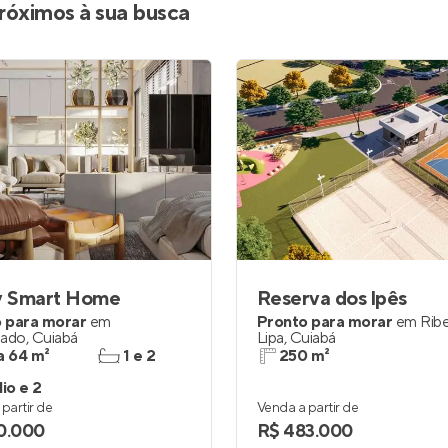
róximos à sua busca
 Smart Home
Reserva dos lpês
 para morar
em
Pronto para morar
em
Ribe
iado
,
Cuiabá
Lipa
,
Cuiabá
a 64 m²
1 e 2
250 m²
io e 2
partir de
Venda a partir de
0.000
R$ 483.000