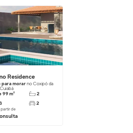
no Residence
 para morar
no
Coxipó da
Cuiabá
e 99 m²
2
3
2
partir de
onsulta