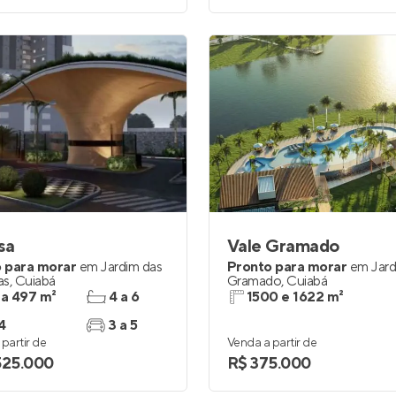
sa
Vale Gramado
 para morar
em
Jardim das
Pronto para morar
em
Jar
as
,
Cuiabá
Gramado
,
Cuiabá
 a 497 m²
4 a 6
1500 e 1622 m²
4
3 a 5
partir de
Venda a partir de
525.000
R$ 375.000