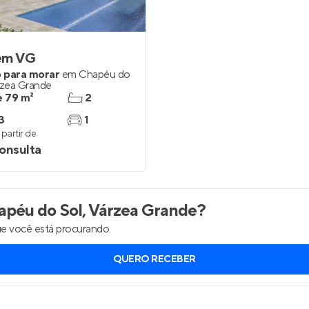
Entrar no Apto
em VG
 para morar
em
Chapéu do
zea Grande
e 79 m²
2
3
1
partir de
onsulta
péu do Sol, Várzea Grande
?
e você está procurando.
QUERO RECEBER