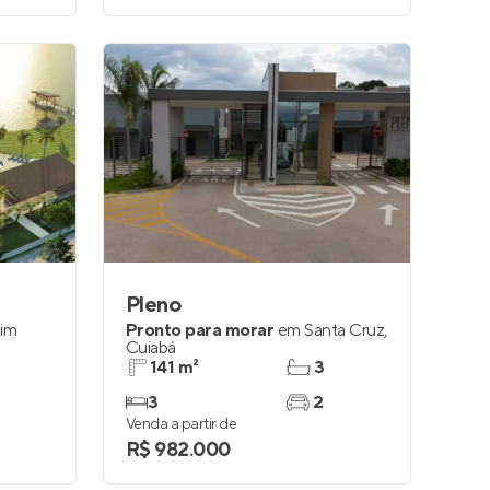
Pleno
dim
Pronto para morar
em
Santa Cruz
,
Cuiabá
141 m²
3
3
2
Venda a partir de
R$ 982.000