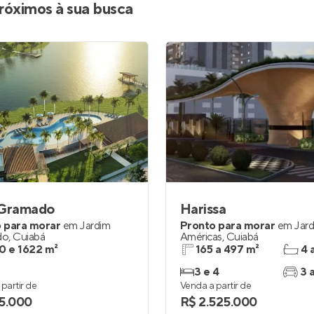
róximos à sua busca
 Gramado
Harissa
 para morar
em
Jardim
Pronto para morar
em
Jar
do
,
Cuiabá
Américas
,
Cuiabá
0 e 1622 m²
165 a 497 m²
4 
3 e 4
3 
partir de
Venda a partir de
5.000
R$ 2.525.000