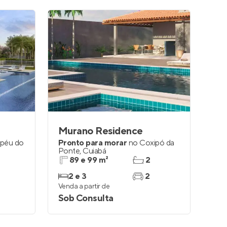
Murano Residence
péu do
Pronto para morar
no
Coxipó da
Ponte
,
Cuiabá
89 e 99 m²
2
2 e 3
2
Venda a partir de
Sob Consulta