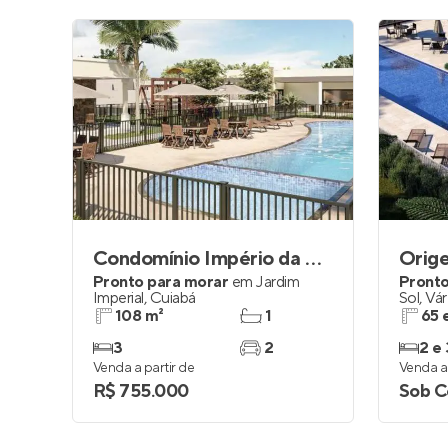
Condomínio Império da Mata
Orig
Pronto para morar
em
Jardim
Pronto
Imperial
,
Cuiabá
Sol
,
Vár
108 m²
1
65 
3
2
2 e 
Venda a partir de
Venda a 
R$ 755.000
Sob C