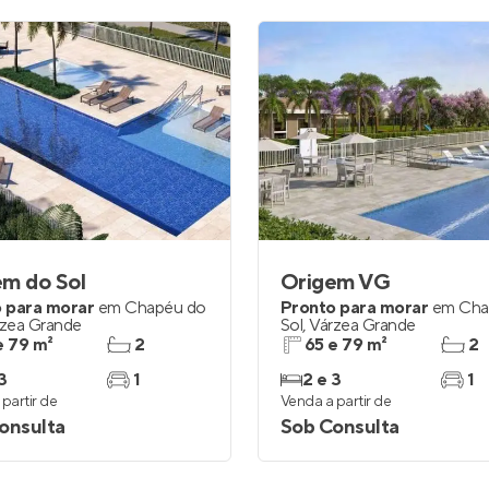
em do Sol
Origem VG
 para morar
em
Chapéu do
Pronto para morar
em
Cha
zea Grande
Sol
,
Várzea Grande
e 79 m²
2
65 e 79 m²
2
3
1
2 e 3
1
partir de
Venda a partir de
onsulta
Sob Consulta