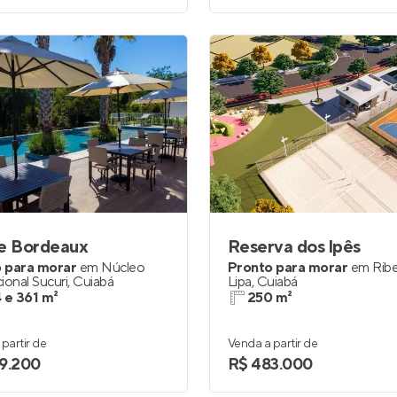
te Bordeaux
Reserva dos lpês
 para morar
em
Núcleo
Pronto para morar
em
Ribe
ional Sucuri
,
Cuiabá
Lipa
,
Cuiabá
 e 361 m²
250 m²
partir de
Venda a partir de
9.200
R$ 483.000