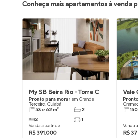
Conheça mais apartamentos à venda p
My SB Beira Rio - Torre C
Vale
Pronto para morar
em
Grande
Pronto
Terceiro
,
Cuiabá
Grama
53 e 62 m²
2
150
2
1
Venda a partir de
Venda a 
R$ 391.000
R$ 37