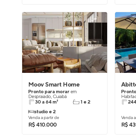
Moov Smart Home
Abit
Pronto para morar
em
Pronto
Despraiado
,
Cuiabá
Habitac
30 a 64 m²
1 e 2
244
studio e 2
Venda a partir de
Venda a 
R$ 410.000
R$ 43