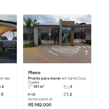
Pleno
dim das
Pronto para morar
em
Santa Cruz
,
Cuiabá
a 6
141 m²
3
a 5
3
2
Venda a partir de
R$ 982.000