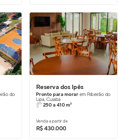
Reserva dos Ipês
irão do
Pronto para morar
em
Ribeirão do
Lipa
,
Cuiabá
250 a 410 m²
Venda a partir de
R$ 430.000