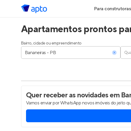
Para construtoras
Apartamentos prontos par
Geração de Le
Geração de Vis
Bairro, cidade ou empreendimento
Qua
Geração de Ve
Maiores Const
Parcerias Imobi
Quer receber as novidades
em Ban
Vamos enviar por WhatsApp novos imóveis do jeito qu
Anunciar Imóve
Entrar no Pa