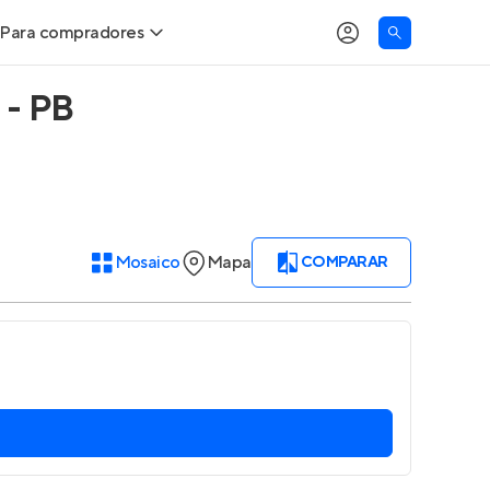
Para compradores
 - PB
Buscar um imóvel novo
Meu perfil
Calcule seu Poder de Compra
Imóveis Visualizados
Comprar x Alugar
Imóveis Contatados
Mosaico
Mapa
COMPARAR
Correção do INCC
Clientes
Entrar no Apto
Simulador de Financiamento
Encontre um corretor
Entrar no Apto