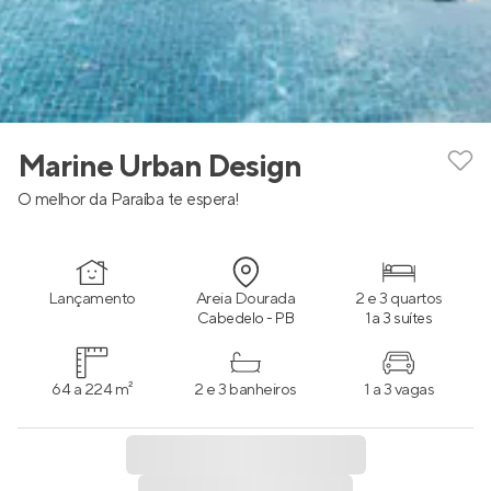
Marine Urban Design
O melhor da Paraíba te espera!
Lançamento
Areia Dourada
2 e 3 quartos
Cabedelo - PB
1 a 3 suítes
64 a 224 m²
2 e 3 banheiros
1 a 3 vagas