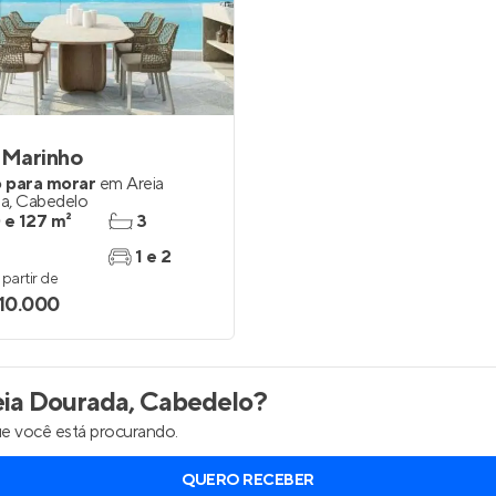
inel de Clientes
Entrar no Painel de Clientes
Entrar no Apto
 Marinho
 para morar
em
Areia
da
,
Cabedelo
 e 127 m²
3
1 e 2
partir de
810.000
ia Dourada, Cabedelo
?
e você está procurando.
QUERO RECEBER