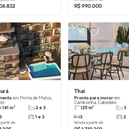
306.832
R$ 990.000
urá
Thai
mento
em
Ponta de Matos
,
Pronto para morar
em
lo
Camboinha
,
Cabedelo
e 141 m²
2 e 3
125 m²
3
3
1 e 3
3
2
partir de
Venda a partir de