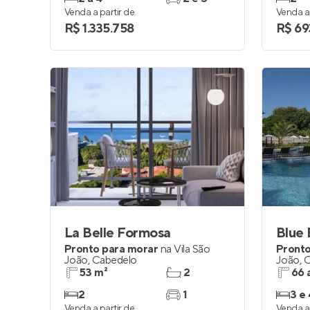
Venda a partir de
Venda a 
R$ 1.335.758
R$ 69
La Belle Formosa
Blue 
Pronto para morar
na
Vila São
Pronto
João
,
Cabedelo
João
,
C
53 m²
2
66 
2
1
3 e 
Venda a partir de
Venda a 