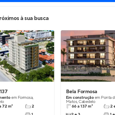
róximos à sua busca
 137
Bela Formosa
mento
em
Formosa
,
Em construção
em
Ponta d
lo
Matos
,
Cabedelo
a 72 m²
2
66 a 137 m²
2 
1
2 e 3
1 e