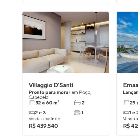
Villaggio D’Santi
Emaa
Pronto para morar
em
Poço
,
Lança
Cabedelo
52 e 60 m²
2
29 
2 e 3
1
1 e 
Venda a partir de
Venda a 
R$ 439.540
R$ 42