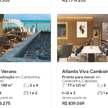
1.305
R$ 1.719.203
 Verano
Atlantis Viva Camboi
nstrução
em
Camboinha
,
Pronto para morar
em
lo
Camboinha
,
Cabedelo
a 188 m²
2 a 4
77 a 121 m²
2
4
1 e 2
2 e 3
1 e
partir de
Venda a partir de
6.275
R$ 839.069