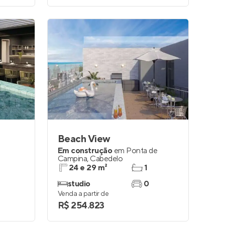
Beach View
Em construção
em
Ponta de
Campina
,
Cabedelo
24 e 29 m²
1
studio
0
Venda a partir de
R$ 254.823