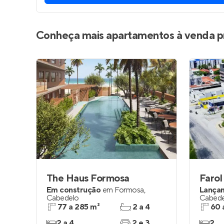
Conheça mais apartamentos à venda p
The Haus Formosa
Farol
Em construção
em
Formosa
,
Lança
Cabedelo
Cabede
77 a 285 m²
2 a 4
60 
2 a 4
2 e 3
2