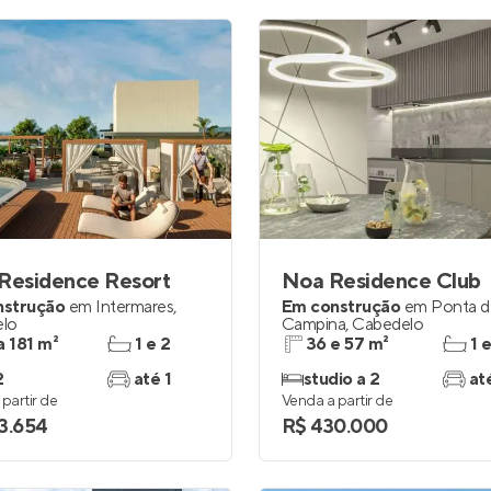
Residence Resort
Noa Residence Club
nstrução
em
Intermares
,
Em construção
em
Ponta d
lo
Campina
,
Cabedelo
a 181 m²
1 e 2
36 e 57 m²
1 
2
até 1
studio a 2
at
partir de
Venda a partir de
3.654
R$ 430.000