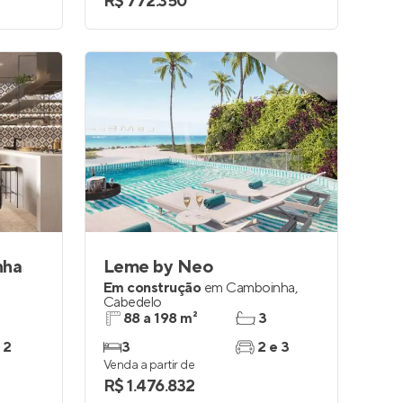
R$ 772.350
nha
Leme by Neo
Em construção
em
Camboinha
,
Cabedelo
88 a 198 m²
3
 2
3
2 e 3
Venda a partir de
R$ 1.476.832