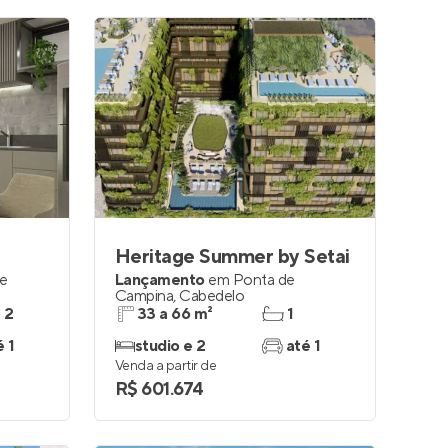
Heritage Summer by Setai
e
Lançamento
em
Ponta de
Campina
,
Cabedelo
e 2
33 a 66 m²
1
é 1
studio e 2
até 1
Venda a partir de
R$ 601.674