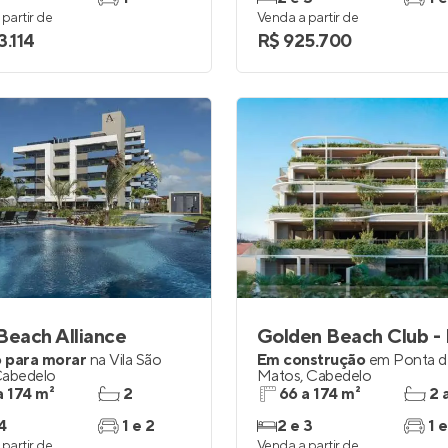
partir de
Venda a partir de
3.114
R$ 925.700
Beach Alliance
 para morar
na
Vila São
Em construção
em
Ponta d
abedelo
Matos
,
Cabedelo
a 174 m²
2
66 a 174 m²
2 
4
1 e 2
2 e 3
1 e
partir de
Venda a partir de