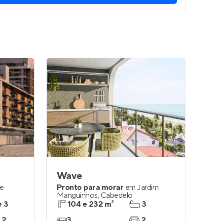
Wave
e
Pronto para morar
em
Jardim
Manguinhos
,
Cabedelo
e 3
104 e 232 m²
3
 2
3
2