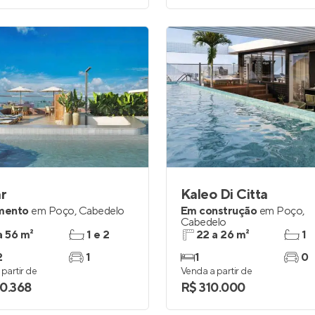
r
Kaleo Di Citta
mento
em
Poço
,
Cabedelo
Em construção
em
Poço
,
Cabedelo
a 56 m²
1 e 2
22 a 26 m²
1
2
1
1
0
partir de
Venda a partir de
0.368
R$ 310.000