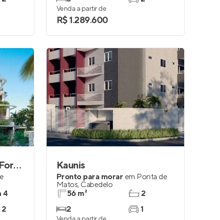
Venda a partir de
R$ 1.289.600
Golden Beach Club - Formosa
Kaunis
e
Pronto para morar
em
Ponta de
Matos
,
Cabedelo
a 4
56 m²
2
 2
2
1
Venda a partir de