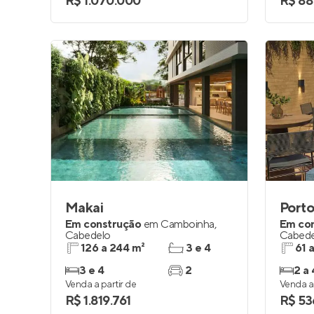
R$ 1.070.000
R$ 88
Makai
Porto
Em construção
em
Camboinha
,
Em co
Cabedelo
Cabede
126 a 244 m²
3 e 4
61 
3 e 4
2
2 a 
Venda a partir de
Venda a 
R$ 1.819.761
R$ 53