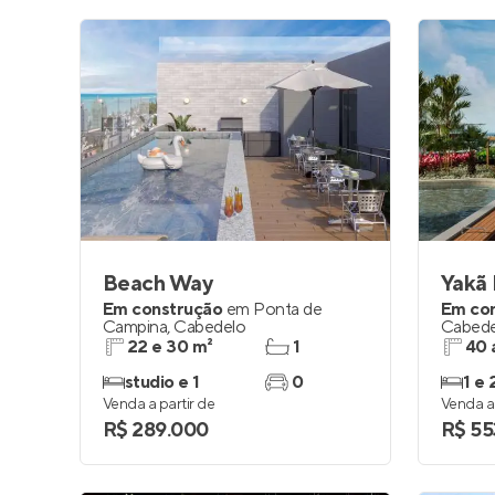
Beach Way
Yakã 
Em construção
em
Ponta de
Em co
Campina
,
Cabedelo
Cabede
22 e 30 m²
1
40 
studio e 1
0
1 e 
Venda a partir de
Venda a 
R$ 289.000
R$ 55