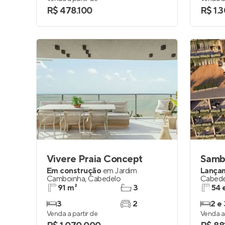
R$ 478.100
R$ 1.
Vivere Praia Concept
Samb
Em construção
em
Jardim
Lança
Camboinha
,
Cabedelo
Cabede
91 m²
3
54 
3
2
2 e 
Venda a partir de
Venda a 