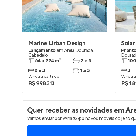
Entrar no Pa
Marine Urban Design
Solar
Lançamento
em
Areia Dourada
,
Pronto
Cabedelo
Doura
64 a 224 m²
2 e 3
100
2 e 3
1 a 3
3
Venda a partir de
Venda a 
R$ 998.313
R$ 1.
Quer receber as novidades
em Are
Vamos enviar por WhatsApp novos imóveis do jeito qu