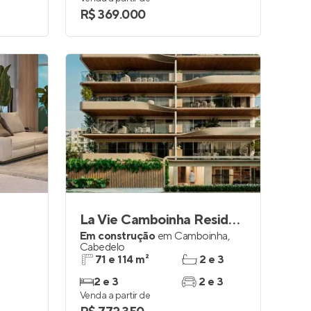
R$ 369.000
La Vie Camboinha Residence
Em construção
em
Camboinha
,
Cabedelo
71 e 114 m²
2 e 3
2 e 3
2 e 3
Venda a partir de