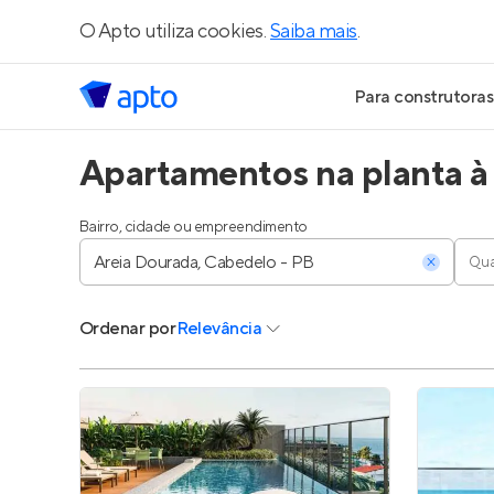
O Apto utiliza cookies.
Saiba mais
.
Para construtoras
Apartamentos na planta à
Geração de Le
Geração de Vis
Bairro, cidade ou empreendimento
Qua
Geração de Ve
Ordenar
por
Relevância
Maiores Const
Parcerias Imobi
Anunciar Imóve