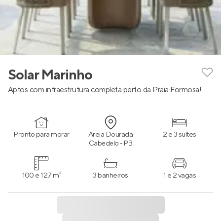
Solar Marinho
Aptos com infraestrutura completa perto da Praia Formosa!
Pronto para morar
Areia Dourada
2 e 3 suítes
Cabedelo - PB
100 e 127 m²
3 banheiros
1 e 2 vagas