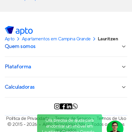
Apto
Apartamentos em Campina Grande
Lauritzen
Quem somos
Plataforma
Calculadoras
Política de Privacidade
Termos de Serviço
Termos de Uso
Olá, precisa de ajuda para
© 2015 - 2026
Apto Tecnologia Ltda.
Todos os direitos
encontrar um imóvel em
reservados