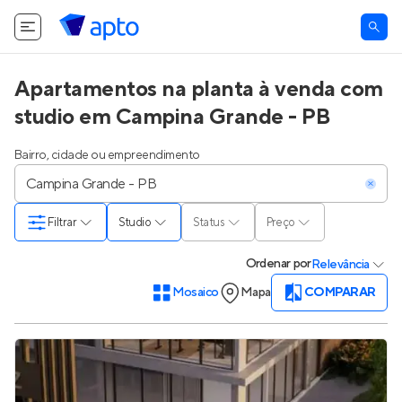
Apartamentos na planta à venda com
studio em Campina Grande - PB
Bairro, cidade ou empreendimento
Filtrar
Studio
Status
Preço
Ordenar
por
Relevância
Mosaico
Mapa
COMPARAR