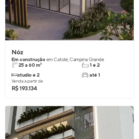
Nóz
Em construção
em
Catolé
,
Campina Grande
25 a 60 m²
1 e 2
studio e 2
até 1
Venda a partir de
R$ 193.134