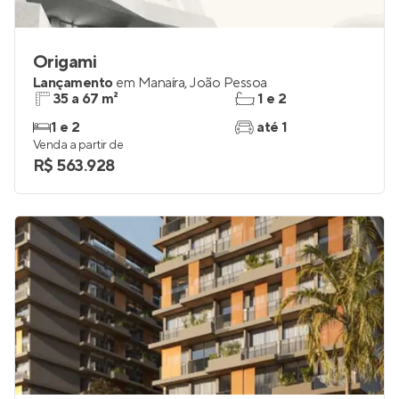
Origami
Lançamento
em
Manaíra
,
João Pessoa
35 a 67 m²
1 e 2
1 e 2
até 1
Venda a partir de
R$ 563.928