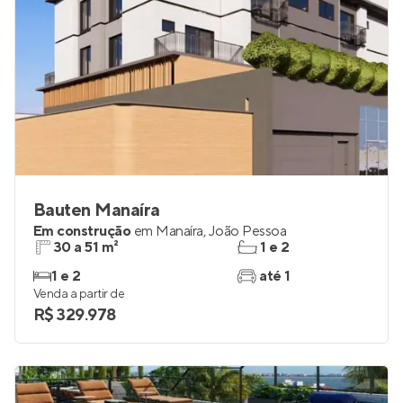
Bauten Manaíra
Em construção
em
Manaíra
,
João Pessoa
30 a 51 m²
1 e 2
1 e 2
até 1
Venda a partir de
R$ 329.978