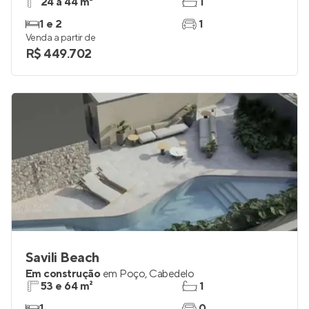
Firenze Da Vinci
Em construção
em
Jardim Oceania
,
João Pessoa
24 a 44 m²
1
1 e 2
1
Venda a partir de
R$ 449.702
Savili Beach