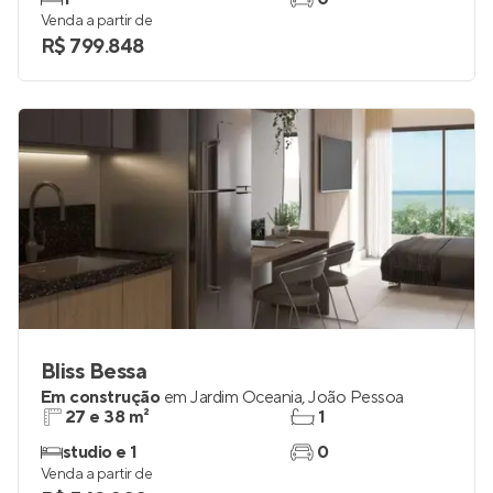
Em construção
em
Poço
,
Cabedelo
53 e 64 m²
1
1
0
Venda a partir de
R$ 799.848
Bliss Bessa
Em construção
em
Jardim Oceania
,
João Pessoa
27 e 38 m²
1