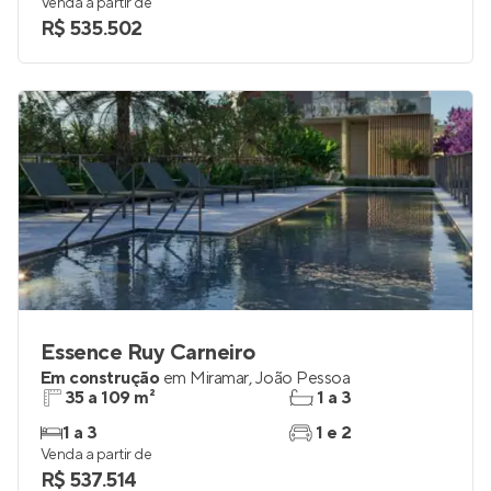
29 e 49 m²
1 e 2
1 e 2
1
Venda a partir de
R$ 535.502
Essence Ruy Carneiro
Em construção
em
Miramar
,
João Pessoa
35 a 109 m²
1 a 3