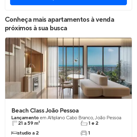
Vamos enviar por WhatsApp novos imóveis do jeito que
você está procurando.
QUERO RECEBER
Conheça mais apartamentos à venda
próximos à sua busca
Beach Class João Pessoa
Lançamento
em
Altiplano Cabo Branco
,
João Pessoa