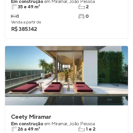
Concept João Pessoa
Em construção
em
Miramar
,
João Pessoa
35 e 49 m²
2
1
0
Venda a partir de
R$ 385.142