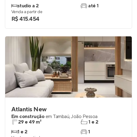
Ceety Miramar
Em construção
em
Miramar
,
João Pessoa
26 a 49 m²
1 e 2
studio a 2
até 1
Venda a partir de
R$ 415.454
Atlantis New
Em construção
em
Tambaú
,
João Pessoa