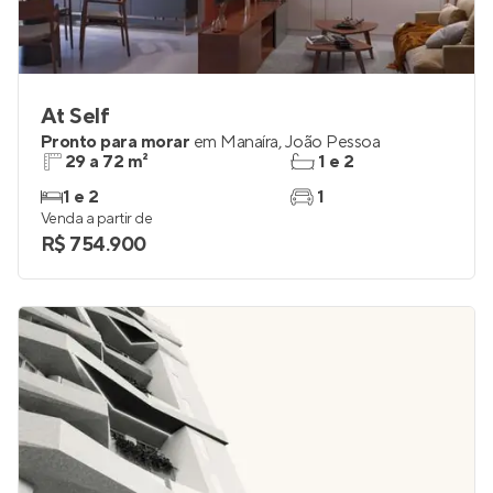
At Self
Pronto para morar
em
Manaíra
,
João Pessoa
29 a 72 m²
1 e 2
1 e 2
1
Venda a partir de
R$ 754.900