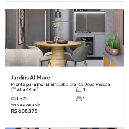
Venda a partir de
R$ 363.291
Jardins Al Mare
Pronto para morar
em
Cabo Branco
,
João Pessoa
31 a 44 m²
1
1 e 2
1
Venda a partir de
R$ 608.375