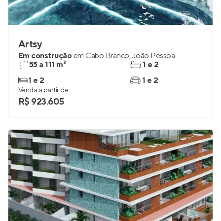
Artsy
Em construção
em
Cabo Branco
,
João Pessoa
55 a 111 m²
1 e 2
1 e 2
1 e 2
Venda a partir de
R$ 923.605