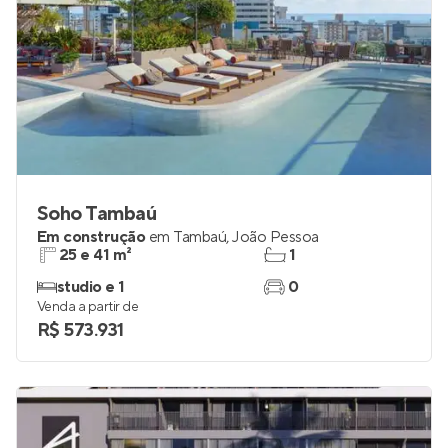
Soho Tambaú
Em construção
em
Tambaú
,
João Pessoa
25 e 41 m²
1
studio e 1
0
Venda a partir de
R$ 573.931