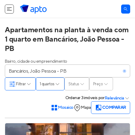
O Apto utiliza cookies.
Saiba mais
.
Tudo bem
Apartamentos na planta à venda com
1 quarto em Bancários, João Pessoa -
PB
Bairro, cidade ou empreendimento
Filtrar
1 quartos
Status
Preço
Ordenar
3 imóveis
por
Relevância
Mosaico
Mapa
COMPARAR