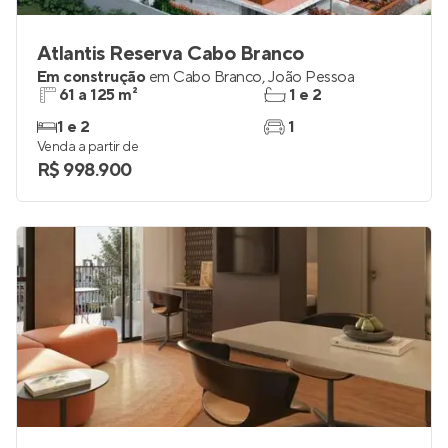
Atlantis Reserva Cabo Branco
Em construção
em
Cabo Branco
,
João Pessoa
61 a 125 m²
1 e 2
1 e 2
1
Venda a partir de
R$ 998.900