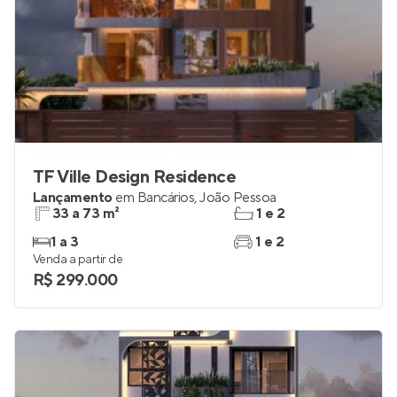
TF Ville Design Residence
Lançamento
em
Bancários
,
João Pessoa
33 a 73 m²
1 e 2
1 a 3
1 e 2
Venda a partir de
R$ 299.000