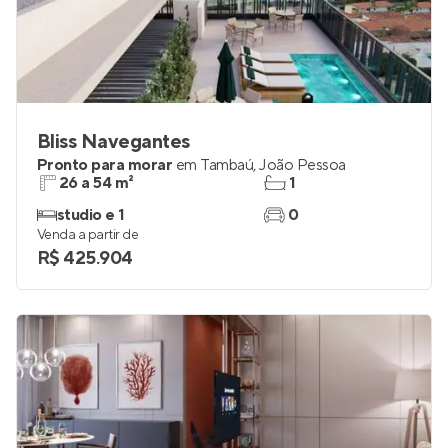
Bliss Navegantes
Pronto para morar
em
Tambaú
,
João Pessoa
26 a 54 m²
1
studio e 1
0
Venda a partir de
R$ 425.904