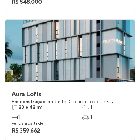
studio e 1
0
Venda a partir de
R$ 548.000
Aura Lofts
Em construção
em
Jardim Oceania
,
João Pessoa
23 e 42 m²
1
1
1