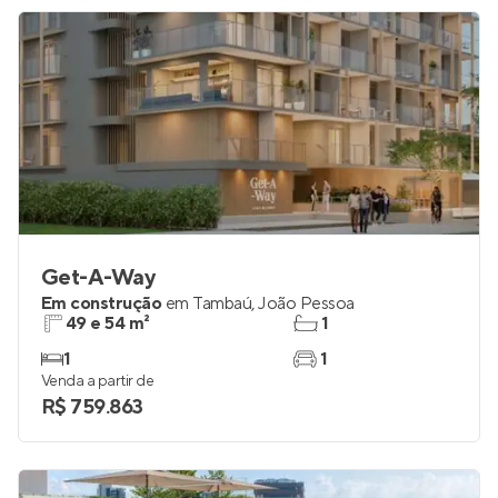
R$ 1.084.322
Get-A-Way
Em construção
em
Tambaú
,
João Pessoa
49 e 54 m²
1
1
1
Venda a partir de
R$ 759.863