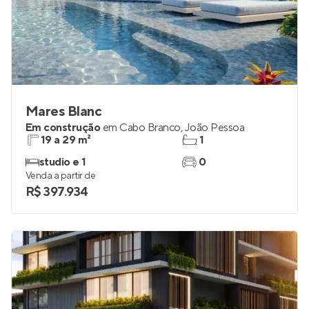
Mares Blanc
Em construção
em
Cabo Branco
,
João Pessoa
19 a 29 m²
1
studio e 1
0
Venda a partir de
R$ 397.934