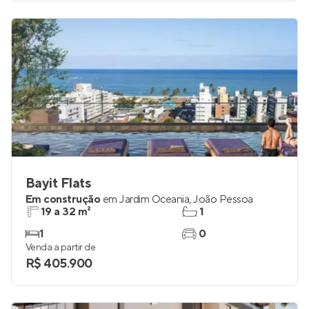
Venda a partir de
R$ 359.662
Bayit Flats
Em construção
em
Jardim Oceania
,
João Pessoa
19 a 32 m²
1
1
0
Venda a partir de
R$ 405.900