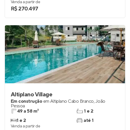
21 a 59 m²
1 e 2
studio a 2
1
Venda a partir de
R$ 270.497
Altiplano Village
Em construção
em
Altiplano Cabo Branco
,
João
Pessoa
49 a 58 m²
1 e 2