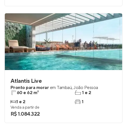
1 a 3
1 e 2
Venda a partir de
R$ 537.514
Atlantis Live
Pronto para morar
em
Tambaú
,
João Pessoa
60 e 62 m²
1 e 2
1 e 2
1
Venda a partir de