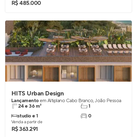
1 e 2
até 1
Venda a partir de
R$ 485.000
HITS Urban Design
Lançamento
em
Altiplano Cabo Branco
,
João Pessoa
24 e 36 m²
1
studio e 1
0