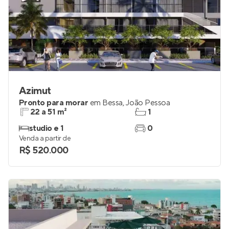
Azimut
Pronto para morar
em
Bessa
,
João Pessoa
22 a 51 m²
1
studio e 1
0
Venda a partir de
R$ 520.000