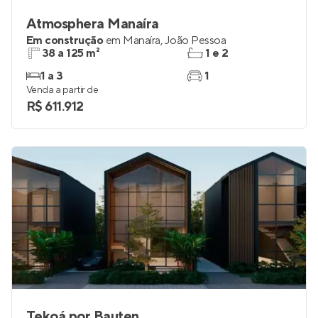
Atmosphera Manaíra
Em construção
em
Manaíra
,
João Pessoa
38 a 125 m²
1 e 2
1 a 3
1
Venda a partir de
R$ 611.912