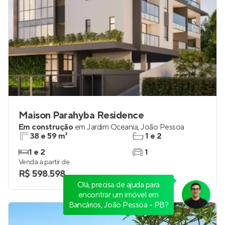
Maison Parahyba Residence
Em construção
em
Jardim Oceania
,
João Pessoa
38 e 59 m²
1 e 2
1 e 2
1
Olá, precisa de ajuda para
Venda a partir de
encontrar um imóvel em
R$ 598.598
Bancários, João Pessoa - PB?