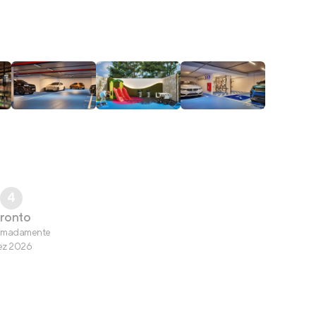
4
ronto
imadamente
ez 2026