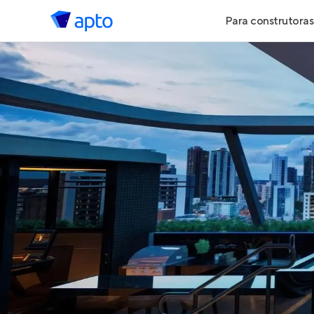
Para construtoras
Geração de 
Geração de Vi
Geração de 
Maiores Cons
Parcerias Imob
Anunciar Imó