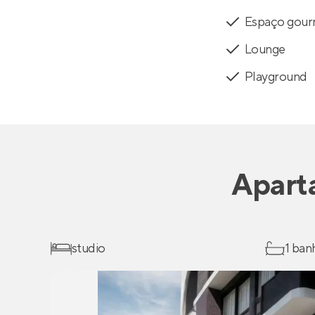
Espaço gou
Lounge
Playground
Apart
studio
1 ban