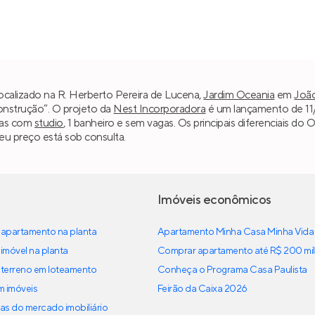
ocalizado na R. Herberto Pereira de Lucena,
Jardim Oceania
em
Joã
construção”. O projeto da
Nest Incorporadora
é um lançamento de 11/
ias com
studio
, 1 banheiro e sem vagas. Os principais diferenciais do
eu preço está sob consulta.
Imóveis econômicos
apartamento na planta
Apartamento Minha Casa Minha Vida
imóvel na planta
Comprar apartamento até R$ 200 mil
terreno em loteamento
Conheça o Programa Casa Paulista
em imóveis
Feirão da Caixa 2026
as do mercado imobiliário