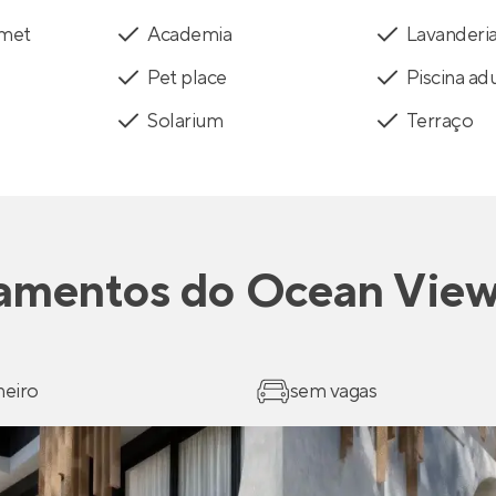
rmet
Academia
Lavanderi
Pet place
Piscina ad
Solarium
Terraço
amentos
do
Ocean View
heiro
sem vagas