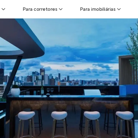
Para corretores
Para imobiliárias
Leads
Leads para Corretores
Leads para Imobiliári
sitas
Corretor+
Hub de imobiliárias
Vendas
Parcerias imobiliárias
Anunciar imóveis
trutoras
Hub de Corretores
iliárias
Perfil Verificado
veis
Anunciar imóveis