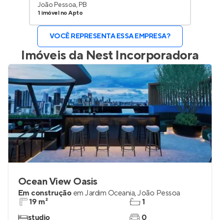
João Pessoa, PB
1 imóvel no Apto
VOCÊ REPRESENTA ESSA EMPRESA?
Imóveis da
Nest Incorporadora
Ocean View Oasis
Em construção
em
Jardim Oceania
,
João Pessoa
19 m²
1
studio
0