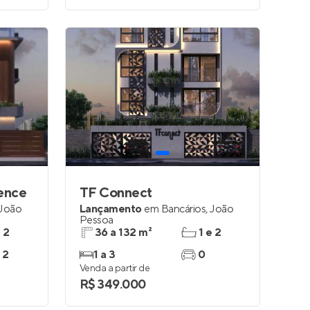
dence
TF Connect
João
Lançamento
em
Bancários
,
João
Pessoa
e 2
36 a 132 m²
1 e 2
 2
1 a 3
0
Venda a partir de
R$ 349.000