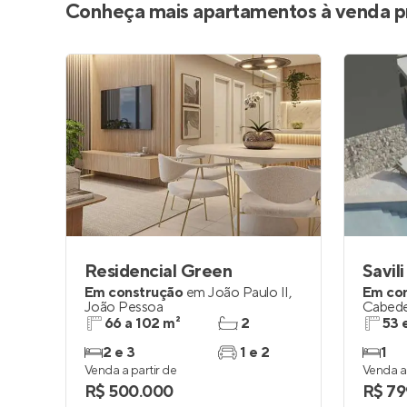
Conheça mais apartamentos à venda p
Residencial Green
Savil
Em construção
em
João Paulo II
,
Em co
João Pessoa
Cabede
66 a 102 m²
2
53 
2 e 3
1 e 2
1
Venda a partir de
Venda a 
R$ 500.000
R$ 79