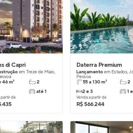
ns di Capri
Daterra Premium
nstrução
em
Treze de Maio
,
Lançamento
em
Estados
,
J
essoa
Pessoa
e 46 m²
2
55 a 130 m²
2
até 1
2 e 3
1 e
partir de
Venda a partir de
5.435
R$ 566.244