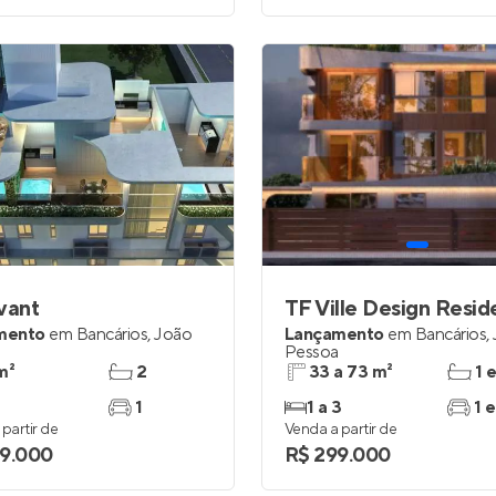
vant
TF Ville Design Resi
mento
em
Bancários
,
João
Lançamento
em
Bancários
,
Pessoa
m²
2
33 a 73 m²
1 
1
1 a 3
1 e
partir de
Venda a partir de
9.000
R$ 299.000