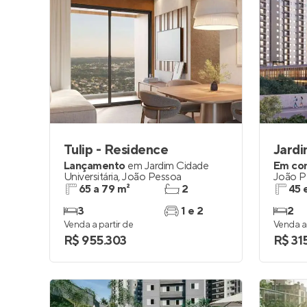
Tulip - Residence
Jardi
Lançamento
em
Jardim Cidade
Em co
Universitária
,
João Pessoa
João P
65 a 79 m²
2
45 
3
1 e 2
2
Venda a partir de
Venda a 
R$ 955.303
R$ 31