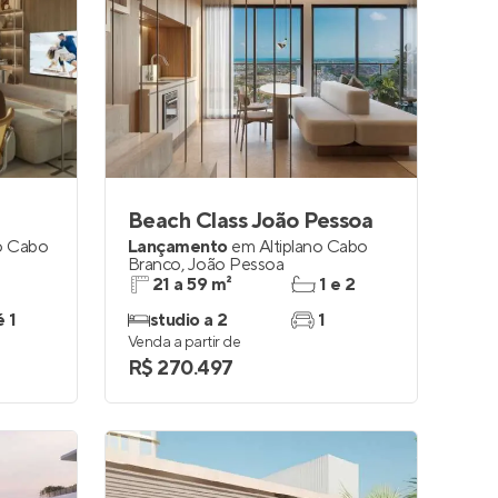
Beach Class João Pessoa
no Cabo
Lançamento
em
Altiplano Cabo
Branco
,
João Pessoa
21 a 59 m²
1 e 2
é 1
studio a 2
1
Venda a partir de
R$ 270.497