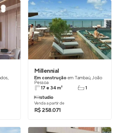
Millennial
ados
,
Em construção
em
Tambaú
,
João
Pessoa
17 e 34 m²
1
studio
Venda a partir de
R$ 258.071