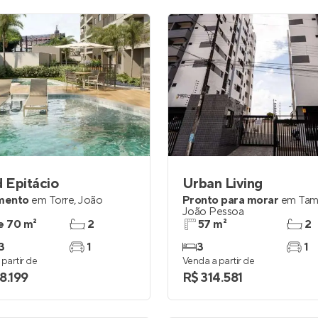
 Epitácio
Urban Living
mento
em
Torre
,
João
Pronto para morar
em
Tam
João Pessoa
e 70 m²
2
57 m²
2
3
1
3
1
partir de
Venda a partir de
8.199
R$ 314.581