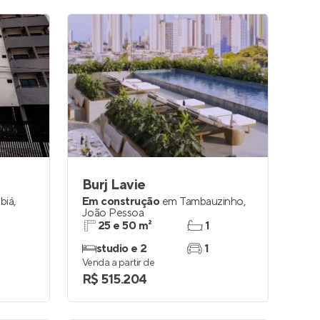
Burj Lavie
biá
,
Em construção
em
Tambauzinho
,
João Pessoa
25 e 50 m²
1
studio e 2
1
Venda a partir de
R$ 515.204