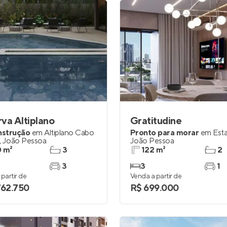
va Altiplano
Gratitudine
nstrução
em
Altiplano Cabo
Pronto para morar
em
Est
,
João Pessoa
João Pessoa
 m²
3
122 m²
2
3
3
1
partir de
Venda a partir de
762.750
R$ 699.000