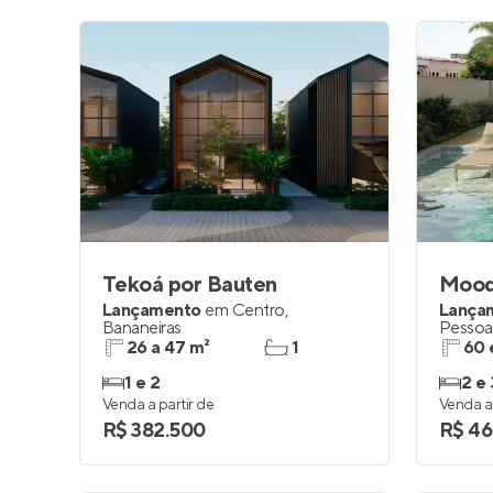
Tekoá por Bauten
Mood
Lançamento
em
Centro
,
Lança
Bananeiras
Pessoa
26 a 47 m²
1
60 
1 e 2
2 e 
Venda a partir de
Venda a 
R$ 382.500
R$ 46