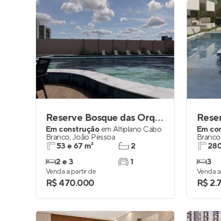
Reserve Bosque das Orquídeas
Reser
Em construção
em
Altiplano Cabo
Em co
Branco
,
João Pessoa
Branco
53 e 67 m²
2
280
2 e 3
1
3
Venda a partir de
Venda a 
R$ 470.000
R$ 2.