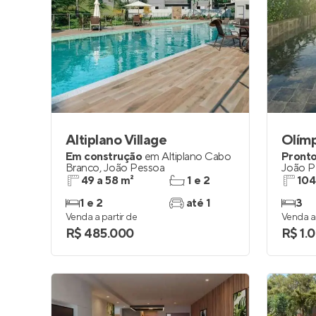
Altiplano Village
Olím
Em construção
em
Altiplano Cabo
Pronto
Branco
,
João Pessoa
João P
49 a 58 m²
1 e 2
104
1 e 2
até 1
3
Venda a partir de
Venda a 
R$ 485.000
R$ 1.