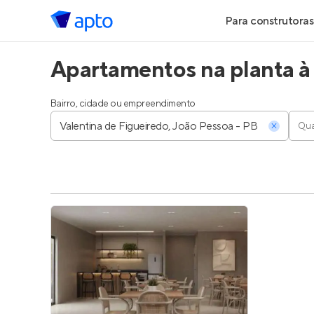
Para construtoras
Apartamentos na planta à 
Geração de Le
Geração de Vis
Bairro, cidade ou empreendimento
Qua
Geração de Ve
Maiores Const
Parcerias Imobi
Anunciar Imóve
Entrar no Pa