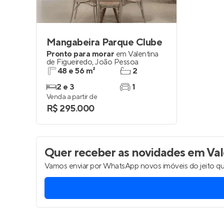
Mangabeira Parque Clube
Pronto para morar
em
Valentina
de Figueiredo
,
João Pessoa
48 e 56 m²
2
2 e 3
1
Venda a partir de
R$ 295.000
Quer receber as novidades
em Vale
Vamos enviar por WhatsApp novos imóveis do jeito qu