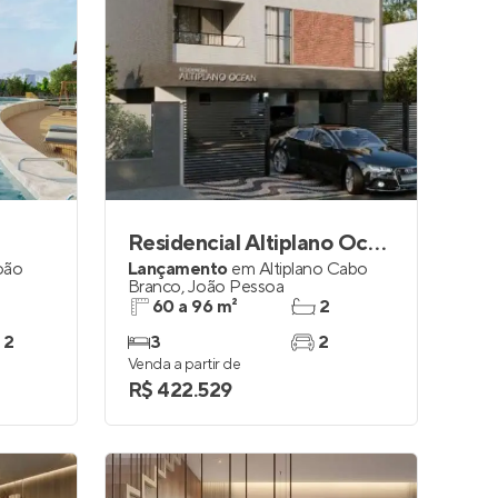
Residencial Altiplano Ocean
oão
Lançamento
em
Altiplano Cabo
Branco
,
João Pessoa
60 a 96 m²
2
 2
3
2
Venda a partir de
R$ 422.529