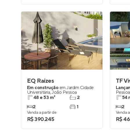
EQ Raízes
TF Vi
Em construção
em
Jardim Cidade
Lança
Universitária
,
João Pessoa
Pessoa
48 e 53 m²
2
54 
2
1
2
Venda a partir de
Venda a 
R$ 390.245
R$ 46