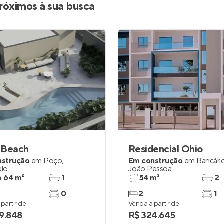
róximos à sua busca
i Beach
Residencial Ohio
nstrução
em
Poço
,
Em construção
em
Bancári
lo
João Pessoa
e 64 m²
1
54 m²
2
0
2
1
partir de
Venda a partir de
9.848
R$ 324.645