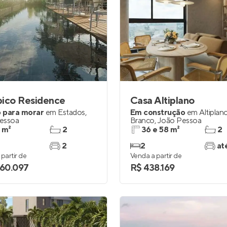
pico Residence
Casa Altiplano
 para morar
em
Estados
,
Em construção
em
Altipla
essoa
Branco
,
João Pessoa
 m²
2
36 e 58 m²
2
2
2
at
partir de
Venda a partir de
060.097
R$ 438.169