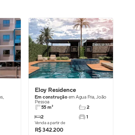
Eloy Residence
os
,
Em construção
em
Água Fria
,
João
Pessoa
55 m²
2
2
1
Venda a partir de
R$ 342.200