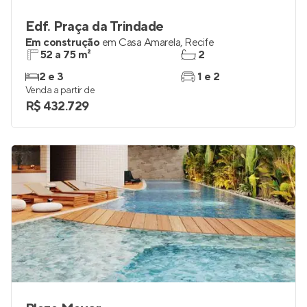
Edf. Praça da Trindade
Em construção
em
Casa Amarela
,
Recife
52 a 75 m²
2
2 e 3
1 e 2
Venda a partir de
R$ 432.729