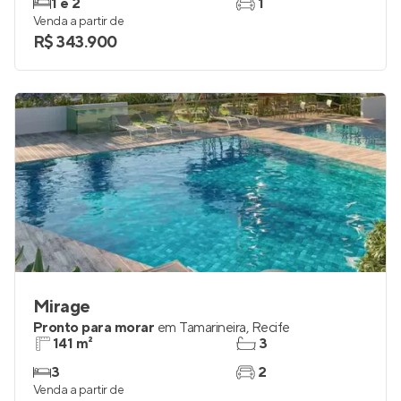
1 e 2
1
Venda a partir de
R$ 343.900
Mirage
Pronto para morar
em
Tamarineira
,
Recife
141 m²
3
3
2
Venda a partir de