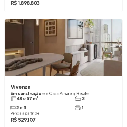
R$ 1.898.803
Vivenza
Em construção
em
Casa Amarela
,
Recife
48 e 57 m²
2
2 e 3
1
Venda a partir de
R$ 529.107