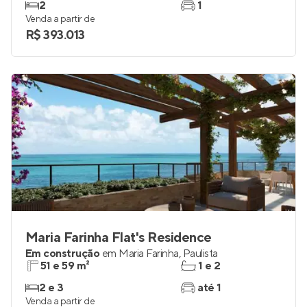
2
1
Venda a partir de
R$ 393.013
Maria Farinha Flat's Residence
Em construção
em
Maria Farinha
,
Paulista
51 e 59 m²
1 e 2
2 e 3
até 1
Venda a partir de