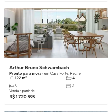
Arthur Bruno Schwambach
Pronto para morar
em
Casa Forte
,
Recife
122 m²
4
3
2
Venda a partir de
R$ 1.720.593