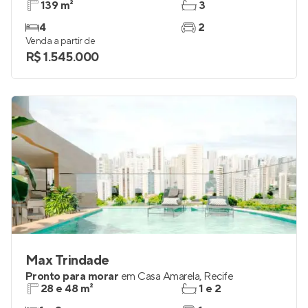
139 m²
3
4
2
Venda a partir de
R$ 1.545.000
Max Trindade
Pronto para morar
em
Casa Amarela
,
Recife
28 e 48 m²
1 e 2