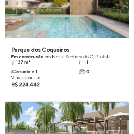
Parque dos Coqueiros
Em construção
em
Nossa Senhora do Ó
,
Paulista
37 m²
1
studio e 1
0
Venda a partir de
R$ 224.442