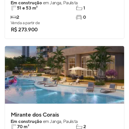
Em construção
em
Janga
,
Paulista
51 e 53 m²
1
2
0
Venda a partir de
R$ 273.900
Mirante dos Corais
Em construção
em
Janga
,
Paulista
70 m²
2