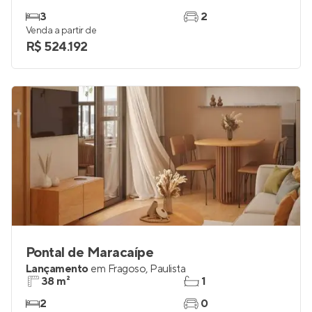
3
2
Venda a partir de
R$ 524.192
Pontal de Maracaípe
Lançamento
em
Fragoso
,
Paulista
38 m²
1
2
0