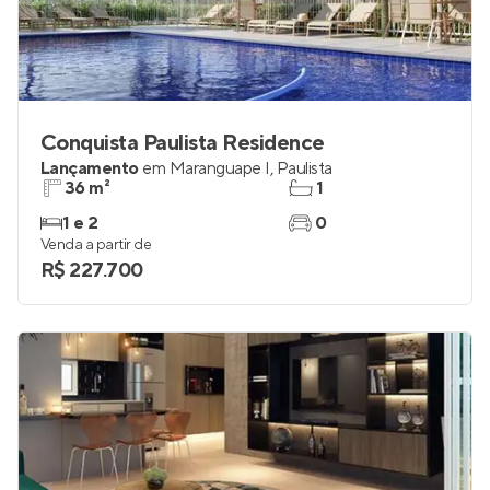
Conquista Paulista Residence
Lançamento
em
Maranguape I
,
Paulista
36 m²
1
1 e 2
0
Venda a partir de
R$ 227.700