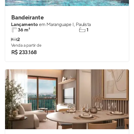
Bandeirante
Lançamento
em
Maranguape I
,
Paulista
36 m²
1
2
Venda a partir de
R$ 233.168