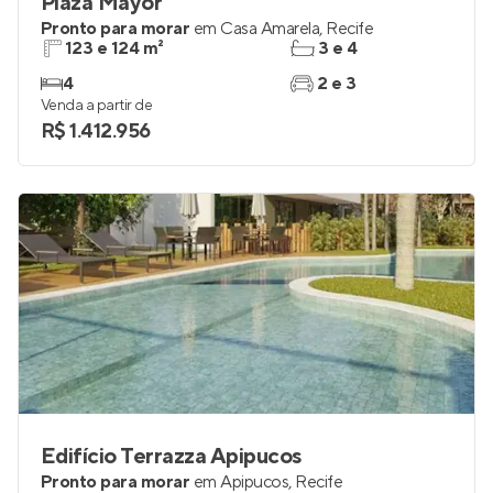
Plaza Mayor
Pronto para morar
em
Casa Amarela
,
Recife
123 e 124 m²
3 e 4
4
2 e 3
Venda a partir de
R$ 1.412.956
Edifício Terrazza Apipucos
Pronto para morar
em
Apipucos
,
Recife