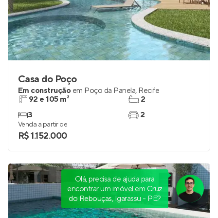
Casa do Poço
Em construção
em
Poço da Panela
,
Recife
92 e 105 m²
2
3
2
Venda a partir de
R$ 1.152.000
Olá, precisa de ajuda para
encontrar um imóvel em Cruz
do Rebouças, Igarassu - PE?