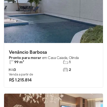
Venâncio Barbosa
Pronto para morar
em
Casa Caiada
,
Olinda
99 m²
1
3
2
Venda a partir de
R$ 1.215.814