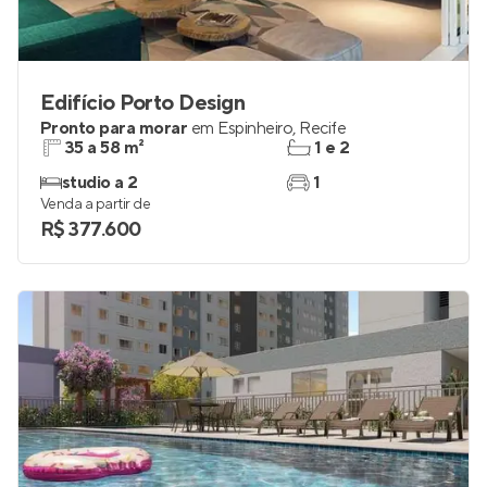
Edifício Porto Design
Pronto para morar
em
Espinheiro
,
Recife
35 a 58 m²
1 e 2
studio a 2
1
Venda a partir de
R$ 377.600