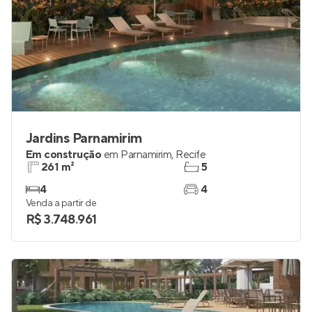
Jardins Parnamirim
Em construção
em
Parnamirim
,
Recife
261 m²
5
4
4
Venda a partir de
R$ 3.748.961