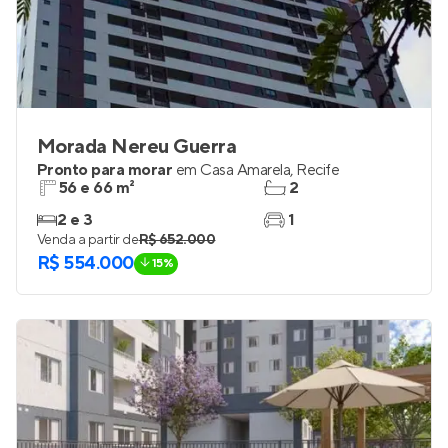
Morada Nereu Guerra
Pronto para morar
em
Casa Amarela
,
Recife
56 e 66 m²
2
2 e 3
1
Venda a partir de
R$ 652.000
R$ 554.000
15%