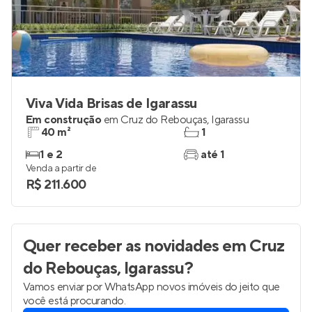
Viva Vida Brisas de Igarassu
Em construção
em
Cruz do Rebouças
,
Igarassu
40 m²
1
1 e 2
até 1
Venda a partir de
R$ 211.600
Quer receber as novidades
em Cruz
do Rebouças, Igarassu
?
Vamos enviar por WhatsApp novos imóveis do jeito que
você está procurando.