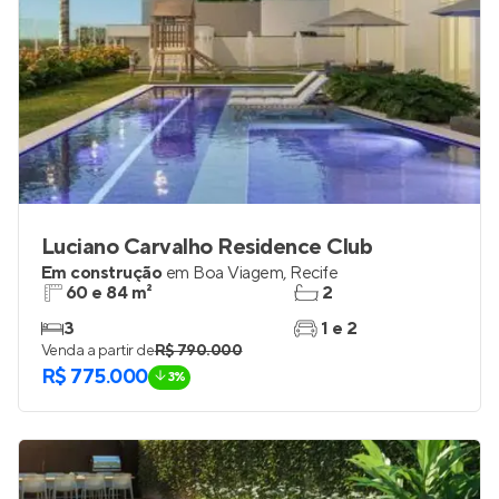
Luciano Carvalho Residence Club
Em construção
em
Boa Viagem
,
Recife
60 e 84 m²
2
3
1 e 2
Venda a partir de
R$ 790.000
R$ 775.000
3%