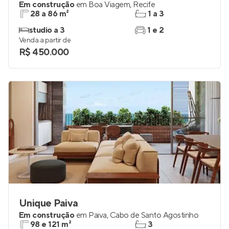
Beach Class Summer
Em construção
em
Boa Viagem
,
Recife
28 a 86 m²
1 a 3
studio a 3
1 e 2
Venda a partir de
R$ 450.000