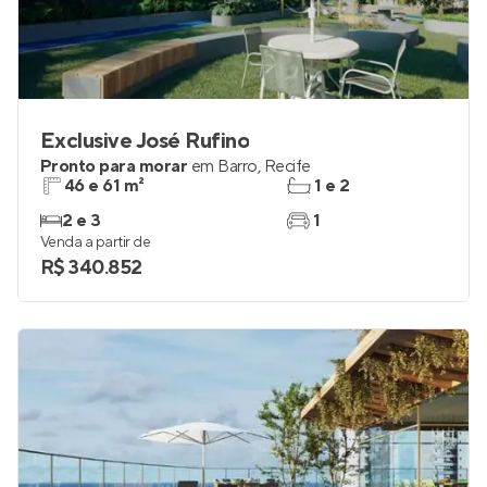
Exclusive José Rufino
Pronto para morar
em
Barro
,
Recife
46 e 61 m²
1 e 2
2 e 3
1
Venda a partir de
R$ 340.852