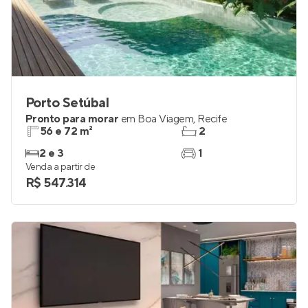
Porto Setúbal
Pronto para morar
em
Boa Viagem
,
Recife
56 e 72 m²
2
2 e 3
1
Venda a partir de
R$ 547.314