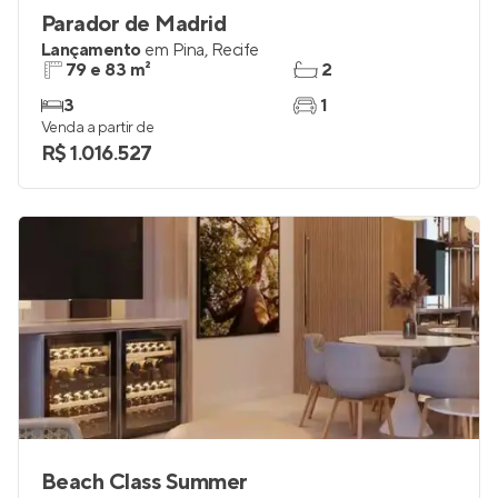
Parador de Madrid
Lançamento
em
Pina
,
Recife
79 e 83 m²
2
3
1
Venda a partir de
R$ 1.016.527