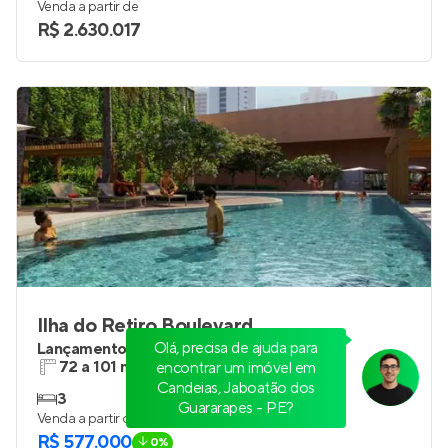
145 m²
3
3
3
Venda a partir de
R$ 2.630.017
Ilha do Retiro Boulevard
Lançamento
em
Ilha do Retiro
,
Recife
72 a 101 m²
2