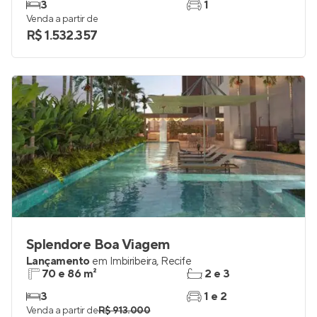
Em construção
em
Boa Viagem
,
Recife
103 m²
2
3
1
Venda a partir de
R$ 1.532.357
Splendore Boa Viagem
Lançamento
em
Imbiribeira
,
Recife
70 e 86 m²
2 e 3