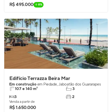
60 e 72 m²
2
2 e 3
1 e 2
Venda a partir de
R$ 495.000
8%
Edifício Terrazza Beira Mar
Em construção
em
Piedade
,
Jaboatão dos Guararapes
107 e 140 m²
3
3
2