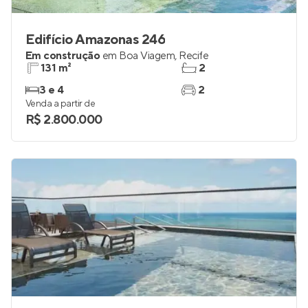
Edifício Amazonas 246
Em construção
em
Boa Viagem
,
Recife
131 m²
2
3 e 4
2
Venda a partir de
R$ 2.800.000