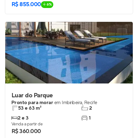
3
1 e 2
Venda a partir de
R$ 913.000
R$ 855.000
6%
Luar do Parque
Pronto para morar
em
Imbiribeira
,
Recife
53 e 63 m²
2
2 e 3
1