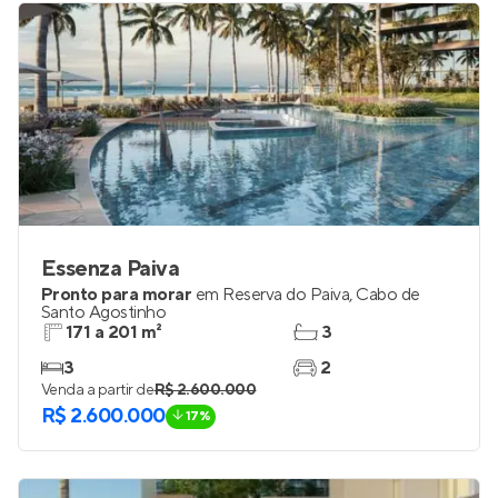
R$ 634.000
Essenza Paiva
Pronto para morar
em
Reserva do Paiva
,
Cabo de
Santo Agostinho
171 a 201 m²
3
3
2
Venda a partir de
R$ 2.600.000
R$ 2.600.000
17%