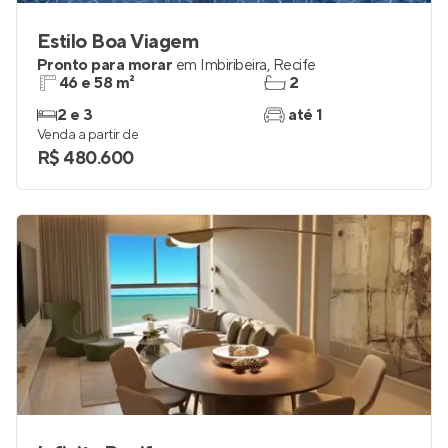
Estilo Boa Viagem
Pronto para morar
em
Imbiribeira
,
Recife
46 e 58 m²
2
2 e 3
até 1
Venda a partir de
R$ 480.600