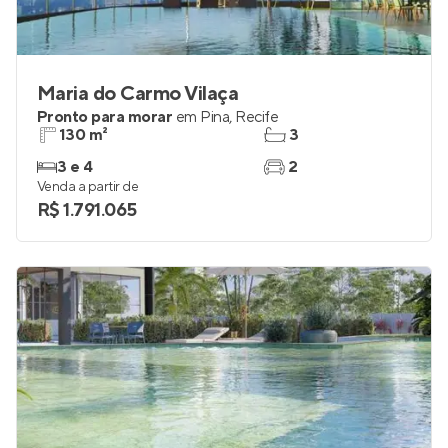
Maria do Carmo Vilaça
Pronto para morar
em
Pina
,
Recife
130 m²
3
3 e 4
2
Venda a partir de
R$ 1.791.065