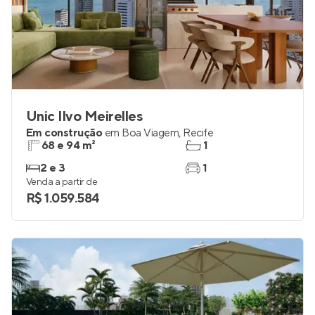
Unic Ilvo Meirelles
Em construção
em
Boa Viagem
,
Recife
68 e 94 m²
1
2 e 3
1
Venda a partir de
R$ 1.059.584