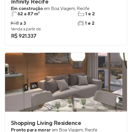
Infinity Recife
Em construção
em
Boa Viagem
,
Recife
62 a 87 m²
1 e 2
1 a 3
1 e 2
Venda a partir de
R$ 921.337