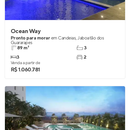
Ocean Way
Pronto para morar
em
Candeias
,
Jaboatão dos
Guararapes
89 m²
3
3
2
Venda a partir de
R$ 1.060.781