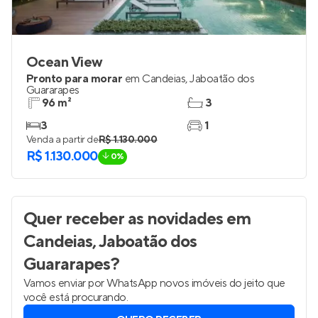
Ocean View
Pronto para morar
em
Candeias
,
Jaboatão dos
Guararapes
96 m²
3
3
1
Venda a partir de
R$ 1.130.000
R$ 1.130.000
0%
Quer receber as novidades
em
Candeias, Jaboatão dos
Guararapes
?