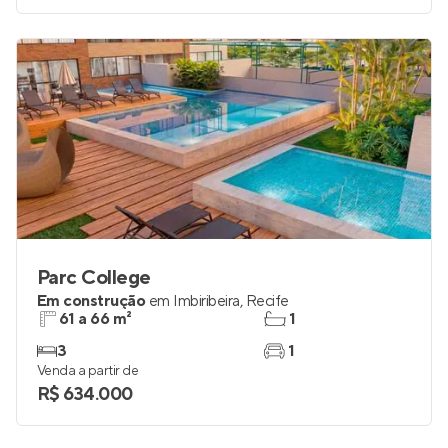
Venda a partir de
R$ 1.650.000
Parc College
Em construção
em
Imbiribeira
,
Recife
61 a 66 m²
1
3
1
Venda a partir de