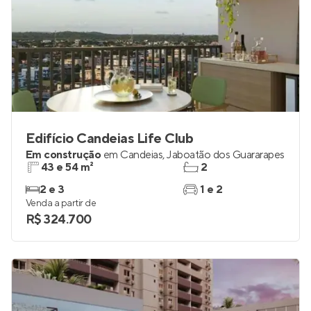
Edifício Candeias Life Club
Em construção
em
Candeias
,
Jaboatão dos Guararapes
43 e 54 m²
2
2 e 3
1 e 2
Venda a partir de
R$ 324.700