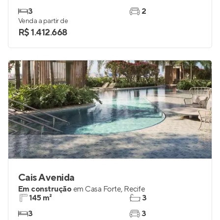
Unique Paiva
Em construção
em
Paiva
,
Cabo de Santo Agostinho
98 e 121 m²
3
3
2
Venda a partir de
R$ 1.412.668
Cais Avenida
Em construção
em
Casa Forte
,
Recife