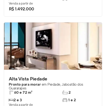
Lançamento
em
Piedade
,
Jaboatão dos Guararapes
97 e 117 m²
2 e 3
3
2
Venda a partir de
R$ 1.492.000
Alta Vista Piedade
Pronto para morar
em
Piedade
,
Jaboatão dos
Guararapes