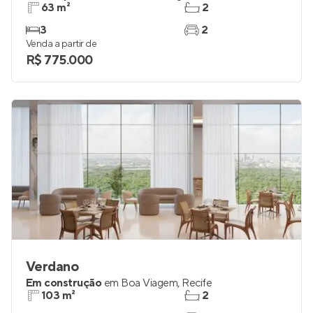
Shopping Living Residence
Pronto para morar
em
Boa Viagem
,
Recife
63 m²
2
3
2
Venda a partir de
R$ 775.000
Verdano