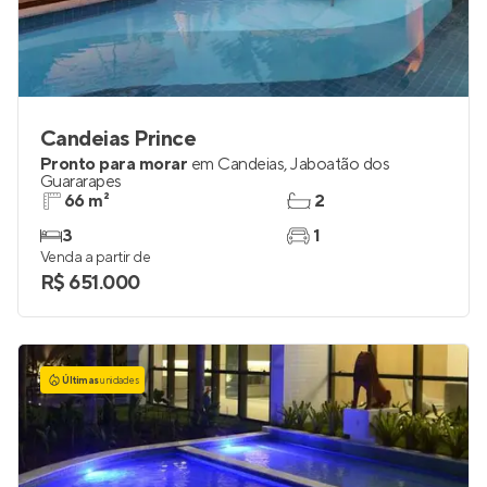
Candeias Prince
Pronto para morar
em
Candeias
,
Jaboatão dos
Guararapes
66 m²
2
3
1
Venda a partir de
R$ 651.000
Últimas
unidades