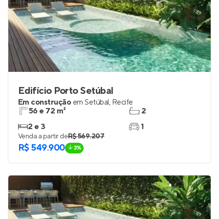
Edifício Porto Setúbal
Em construção
em
Setúbal
,
Recife
56 e 72 m²
2
2 e 3
1
Venda a partir de
R$ 569.207
R$ 549.900
3%