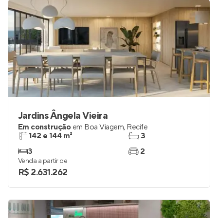
R$ 990.000
Jardins Ângela Vieira
Em construção
em
Boa Viagem
,
Recife
142 e 144 m²
3
3
2
Venda a partir de
R$ 2.631.262