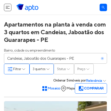
O Apto utiliza cookies.
Saiba mais
.
Tudo bem
Apartamentos na planta à venda com
3 quartos em Candeias, Jaboatão dos
Guararapes - PE
Bairro, cidade ou empreendimento
Filtrar
3 quartos
Status
Preço
Ordenar
5 imóveis
por
Relevância
Mosaico
Mapa
COMPARAR