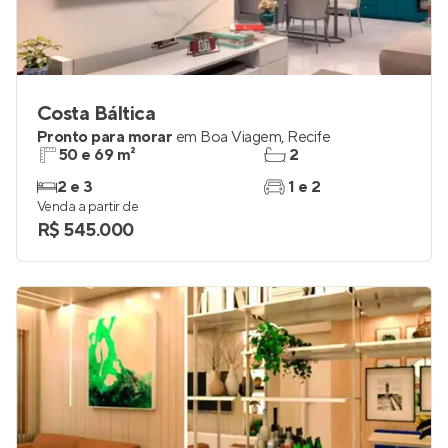
Costa Báltica
Pronto para morar
em
Boa Viagem
,
Recife
50 e 69 m²
2
2 e 3
1 e 2
Venda a partir de
R$ 545.000