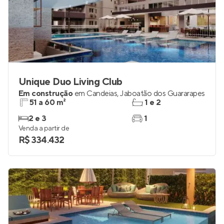
Unique Duo Living Club
Em construção
em
Candeias
,
Jaboatão dos Guararapes
51 a 60 m²
1 e 2
2 e 3
1
Venda a partir de
R$ 334.432