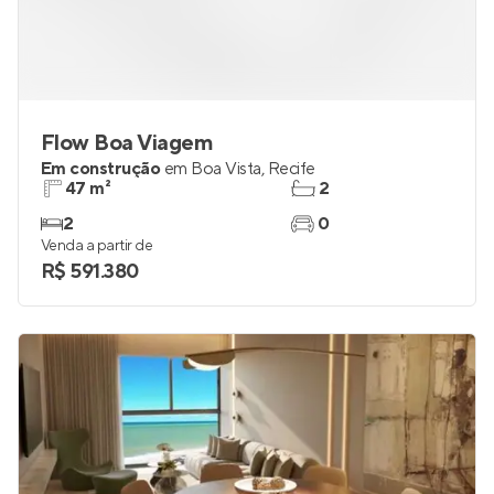
Flow Boa Viagem
Em construção
em
Boa Vista
,
Recife
47 m²
2
2
0
Venda a partir de
R$ 591.380