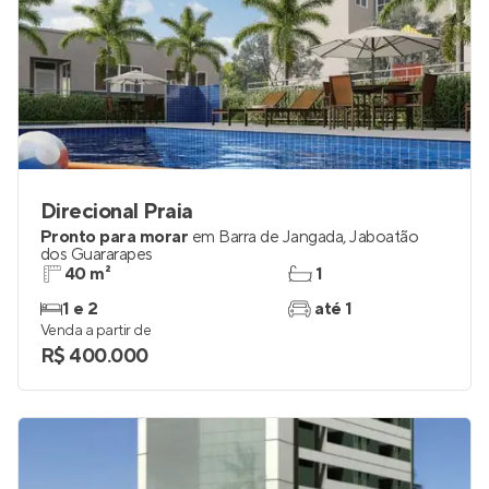
Direcional Praia
Pronto para morar
em
Barra de Jangada
,
Jaboatão
dos Guararapes
40 m²
1
1 e 2
até 1
Venda a partir de
R$ 400.000