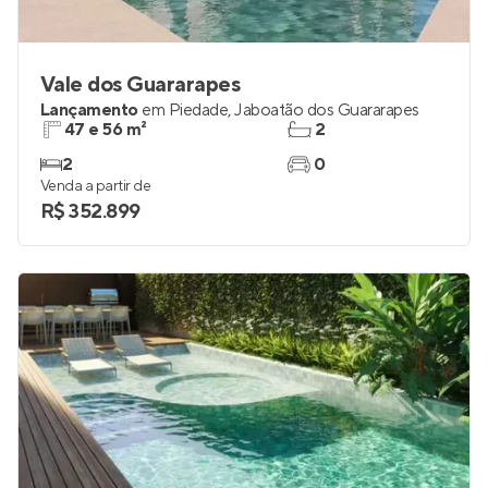
Vale dos Guararapes
Lançamento
em
Piedade
,
Jaboatão dos Guararapes
47 e 56 m²
2
2
0
Venda a partir de
R$ 352.899