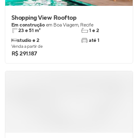
Shopping View Rooftop
Em construção
em
Boa Viagem
,
Recife
23 e 51 m²
1 e 2
studio e 2
até 1
Venda a partir de
R$ 291.187