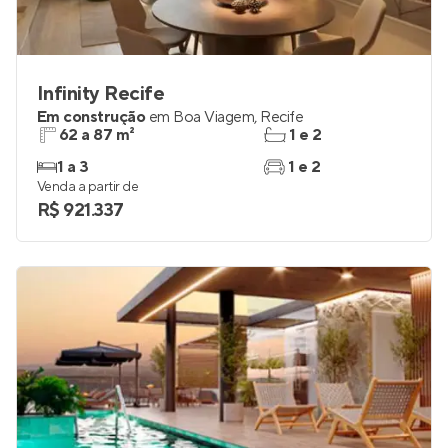
Infinity Recife
Em construção
em
Boa Viagem
,
Recife
62 a 87 m²
1 e 2
1 a 3
1 e 2
Venda a partir de
R$ 921.337