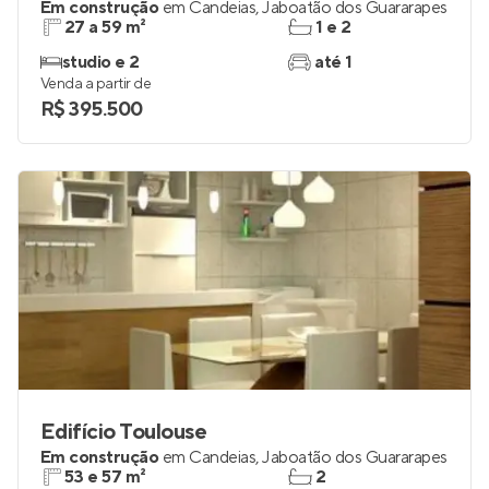
Em construção
em
Candeias
,
Jaboatão dos Guararapes
27 a 59 m²
1 e 2
studio e 2
até 1
Venda a partir de
R$ 395.500
Edifício Toulouse
Em construção
em
Candeias
,
Jaboatão dos Guararapes
53 e 57 m²
2