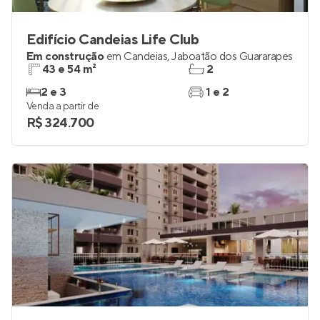
Edifício Candeias Life Club
Em construção
em
Candeias
,
Jaboatão dos Guararapes
43 e 54 m²
2
2 e 3
1 e 2
Venda a partir de
R$ 324.700