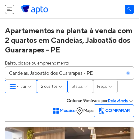
Apartamentos na planta à venda com
2 quartos em Candeias, Jaboatão dos
Guararapes - PE
Bairro, cidade ou empreendimento
Filtrar
2 quartos
Status
Preço
Ordenar
9 imóveis
por
Relevância
Mosaico
Mapa
COMPARAR