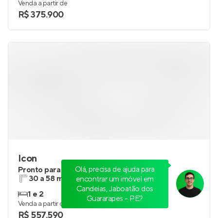
Venda a partir de
R$ 375.900
Icon
Olá, precisa de ajuda para
Pronto para morar
em
Boa Viagem
,
Recife
30 a 58 m²
1
encontrar um imóvel em
Candeias, Jaboatão dos
1 e 2
1
Guararapes - PE?
Venda a partir de
R$ 557.590