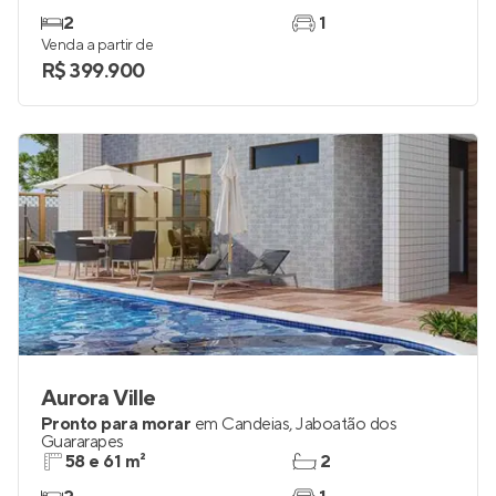
2
1
Venda a partir de
R$ 399.900
Aurora Ville
Pronto para morar
em
Candeias
,
Jaboatão dos
Guararapes
58 e 61 m²
2