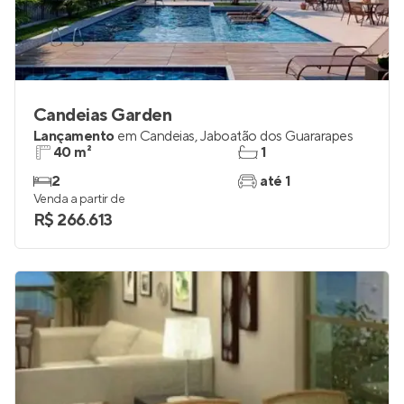
Candeias Garden
Lançamento
em
Candeias
,
Jaboatão dos Guararapes
40 m²
1
2
até 1
Venda a partir de
R$ 266.613