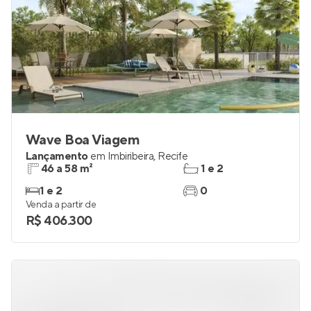
Wave Boa Viagem
Lançamento
em
Imbiribeira
,
Recife
46 a 58 m²
1 e 2
1 e 2
0
Venda a partir de
R$ 406.300