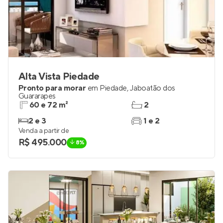
Alta Vista Piedade
Pronto para morar
em
Piedade
,
Jaboatão dos
Guararapes
60 e 72 m²
2
2 e 3
1 e 2
Venda a partir de
R$ 495.000
8%