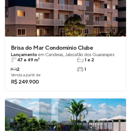
Brisa do Mar Condomínio Clube
Lançamento
em
Candeias
,
Jaboatão dos Guararapes
47 e 49 m²
1 e 2
2
1
Venda a partir de
R$ 249.900