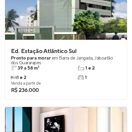
Ed. Estação Atlântico Sul
Pronto para morar
em
Barra de Jangada
,
Jaboatão
dos Guararapes
39 a 58 m²
1 e 2
1 e 2
1
Venda a partir de
R$ 236.000