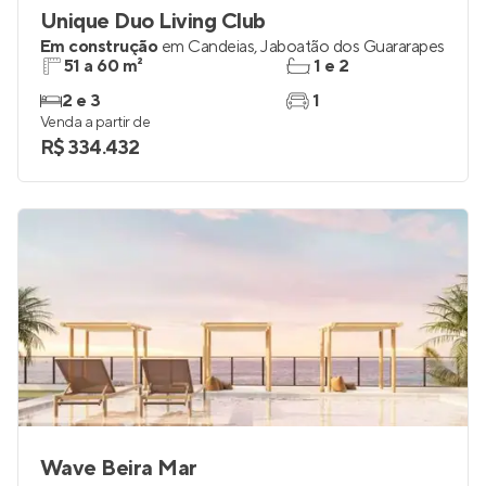
Unique Duo Living Club
Em construção
em
Candeias
,
Jaboatão dos Guararapes
51 a 60 m²
1 e 2
2 e 3
1
Venda a partir de
R$ 334.432
Wave Beira Mar