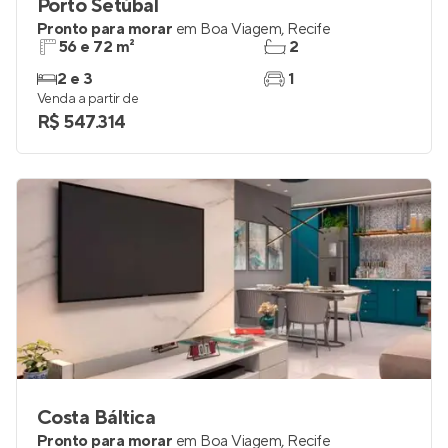
Porto Setúbal
Pronto para morar
em
Boa Viagem
,
Recife
56 e 72 m²
2
2 e 3
1
Venda a partir de
R$ 547.314
Costa Báltica
Pronto para morar
em
Boa Viagem
,
Recife