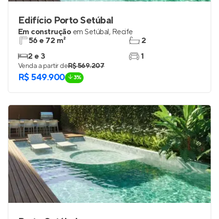
Edifício Porto Setúbal
Em construção
em
Setúbal
,
Recife
56 e 72 m²
2
2 e 3
1
Venda a partir de
R$ 569.207
R$ 549.900
3%