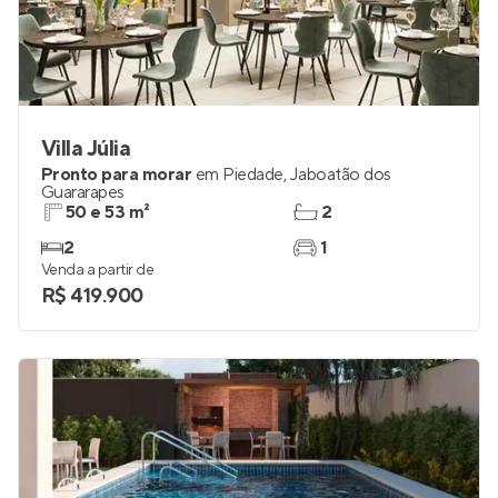
Villa Júlia
Pronto para morar
em
Piedade
,
Jaboatão dos
Guararapes
50 e 53 m²
2
2
1
Venda a partir de
R$ 419.900