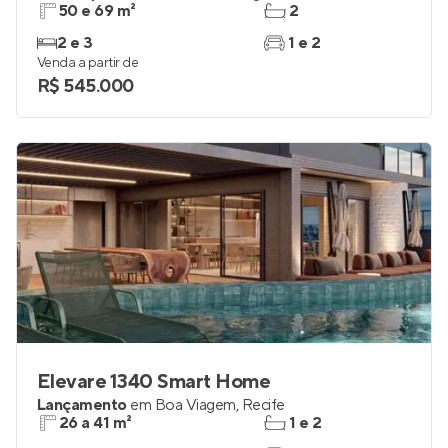
50 e 69 m²
2
2 e 3
1 e 2
Venda a partir de
R$ 545.000
Elevare 1340 Smart Home
Lançamento
em
Boa Viagem
,
Recife
26 a 41 m²
1 e 2