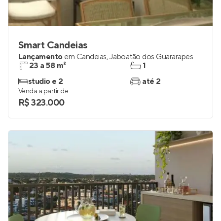
Smart Candeias
Lançamento
em
Candeias
,
Jaboatão dos Guararapes
23 a 58 m²
1
studio e 2
até 2
Venda a partir de
R$ 323.000