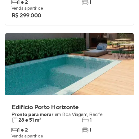
1 e 2
1
Venda a partir de
R$ 299.000
Edifício Porto Horizonte
Pronto para morar
em
Boa Viagem
,
Recife
28 e 51 m²
1
1 e 2
1
Venda a partir de