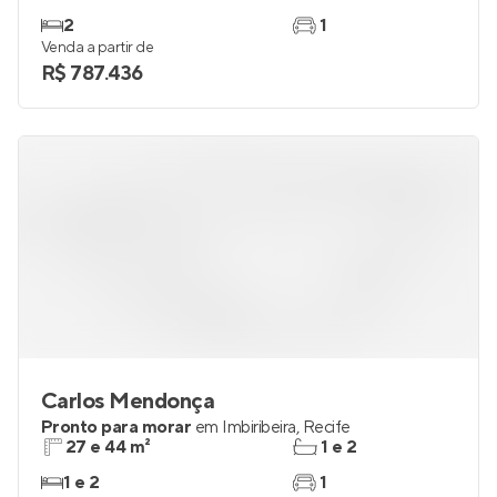
2
1
Venda a partir de
R$ 787.436
Carlos Mendonça
Pronto para morar
em
Imbiribeira
,
Recife
27 e 44 m²
1 e 2
1 e 2
1