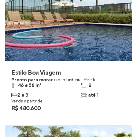
Estilo Boa Viagem
Pronto para morar
em
Imbiribeira
,
Recife
46 e 58 m²
2
2 e 3
até 1
Venda a partir de
R$ 480.600