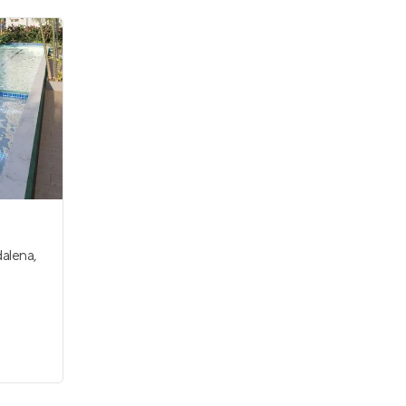
Edifício Terrazza Beira Rio
alena
,
Em construção
em
Madalena
,
Recife
127 m²
3
4
2
Venda a partir de
R$ 1.650.000