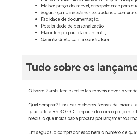
Casa Forte Prince
Cittá
Pronto para morar
em
Casa Forte
,
Lança
Recife
30 e 33 m²
1
33 
1
até 1
2
Venda a partir de
Venda a 
R$ 508.000
R$ 24