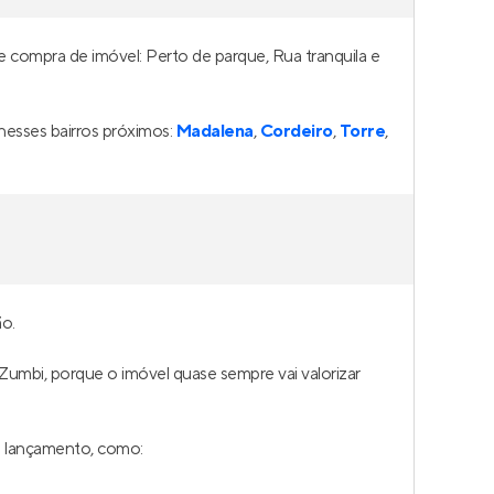
ara
Smart Plaza Raphael Monte
deiro
,
Pronto para morar
em
Casa Forte
,
Recife
150 a 257 m²
1 e 4
4
3 e 4
Venda a partir de
R$ 2.396.644