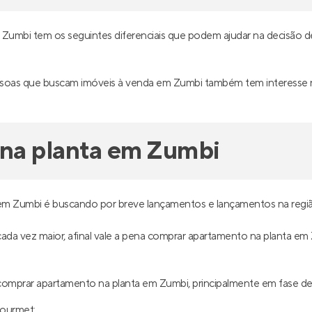
cio Noa
Maria Nina e Maria N
 para morar
em
Graças
,
Pronto para morar
em
Cor
Recife
e 33 m²
1
61 m²
2
1
3
1
partir de
Venda a partir de
6.000
R$ 459.000