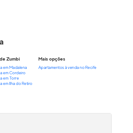
Ilha do Retiro Boulevard
Retiro
,
Lançamento
em
Ilha do Retiro
,
Recife
72 a 101 m²
2
3
1
Venda a partir de
R$ 577.000
R$ 577.000
0%