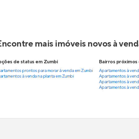
 dos Nobres
Isa Melo
mento
em
Cordeiro
,
Recife
Em construção
em
Ilha do 
Recife
a 71 m²
2
62 m²
2
3
1 e 2
3
2
partir de
Venda a partir de
4.422
R$ 682.000