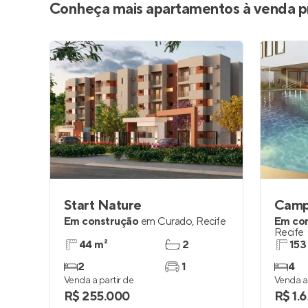
Conheça mais apartamentos à venda p
Start Nature
Campo
Em construção
em
Curado
,
Recife
Em co
Recife
44 m²
2
153
2
1
4
Venda a partir de
Venda a 
R$ 255.000
R$ 1.