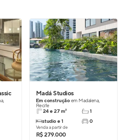
assic
Madá Studios
na
,
Em construção
em
Madalena
,
Recife
24 e 27 m²
1
studio e 1
0
Venda a partir de
R$ 279.000