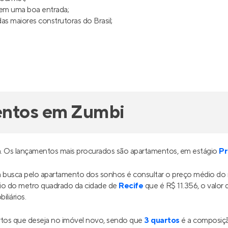
 San Martin
Premier Residence
mento
em
San Martin
,
Recife
Lançamento
em
San Martin
e 34 m²
1 e 2
35 m²
1
0
2
0
partir de
Venda a partir de
6.900
R$ 270.990