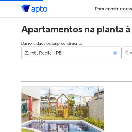
Para construtoras
Apartamentos na planta à
Geração de Le
Geração de Vis
Bairro, cidade ou empreendimento
Qua
Geração de Ve
Maiores Const
Parcerias Imobi
Anunciar Imóve
Entrar no Pa