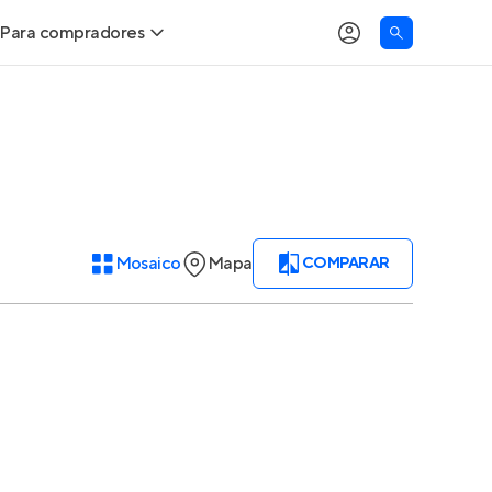
Para compradores
Buscar um imóvel novo
Meu perfil
Calcule seu Poder de Compra
Imóveis Visualizados
Comprar x Alugar
Imóveis Contatados
Mosaico
Mapa
COMPARAR
Correção do INCC
Clientes
Entrar no Apto
Simulador de Financiamento
Encontre um corretor
Entrar no Apto