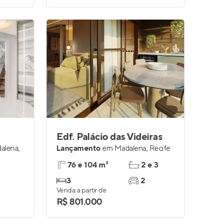
Edf. Palácio das Videiras
alena
,
Lançamento
em
Madalena
,
Recife
76 e 104 m²
2 e 3
3
2
Venda a partir de
R$ 801.000