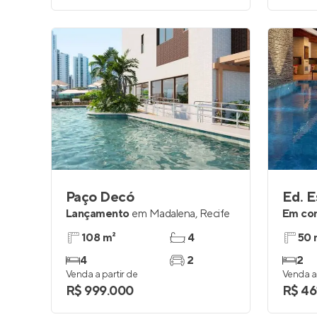
Paço Decó
Ed. 
Lançamento
em
Madalena
,
Recife
Em co
108 m²
4
50 
4
2
2
Venda a partir de
Venda a 
R$ 999.000
R$ 46