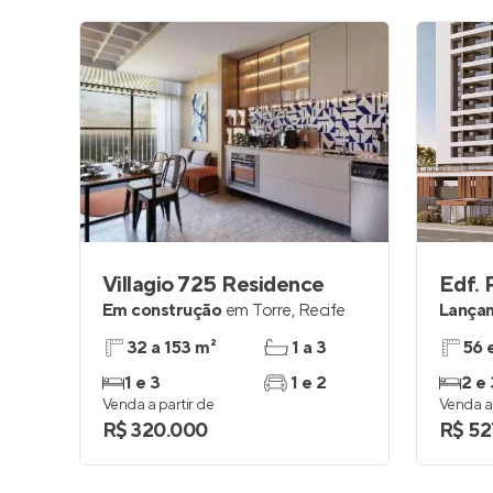
Villagio 725 Residence
Edf. 
Em construção
em
Torre
,
Recife
Lança
32 a 153 m²
1 a 3
56 
1 e 3
1 e 2
2 e 
Venda a partir de
Venda a 
R$ 320.000
R$ 52