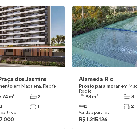
Praça dos Jasmins
Alameda Rio
mento
em
Madalena
,
Recife
Pronto para morar
em
Mad
Recife
e 74 m²
2
93 m²
3
3
1
3
2
partir de
Venda a partir de
7.000
R$ 1.215.126