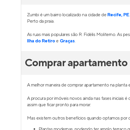
Villa Ninita Poço da Panela
Edifí
Em construção
em
Poço
,
Recife
Pronto
Recife
161 e 164 m²
3
32 
3
2
1
Venda a partir de
Venda a 
R$ 2.603.969
R$ 37