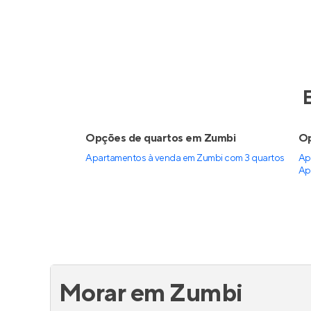
Terraço Beira Rio
Brisa
Pronto para morar
em
Graças
,
Lança
Recife
30 a 38 m²
1
68 
1
0
2 e 
Venda a partir de
Venda a 
R$ 353.000
R$ 53