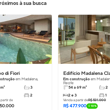
róximos à sua busca
 di Fiori
Edifício Madalena Cl
nstrução
em
Madalena
,
Em construção
em
Madale
Recife
 m²
3
54 a 69 m²
2
2
2 e 3
1
partir de
Venda a partir de
R$ 531.000
650.000
R$ 477.900
10%