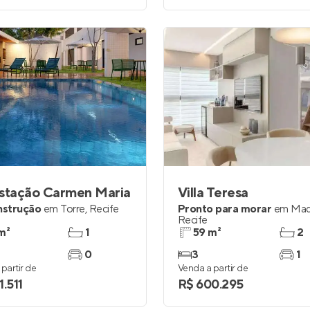
Estação Carmen Maria
Villa Teresa
nstrução
em
Torre
,
Recife
Pronto para morar
em
Mad
Recife
m²
1
59 m²
2
0
3
1
partir de
Venda a partir de
1.511
R$ 600.295