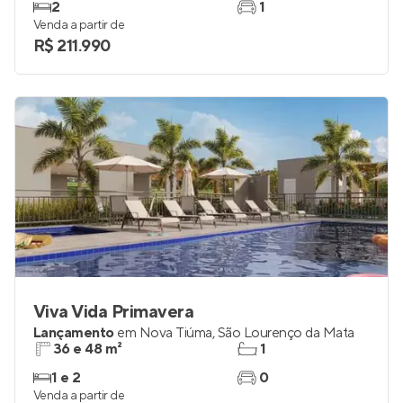
2
1
Venda a partir de
R$ 211.990
Viva Vida Primavera
Lançamento
em
Nova Tiúma
,
São Lourenço da Mata
36 e 48 m²
1
1 e 2
0
Venda a partir de