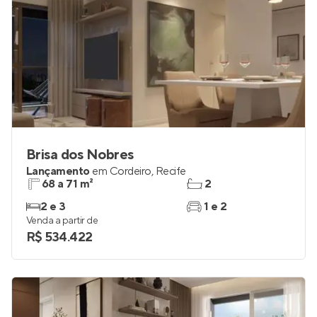
Brisa dos Nobres
Lançamento
em
Cordeiro
,
Recife
68 a 71 m²
2
2 e 3
1 e 2
Venda a partir de
R$ 534.422