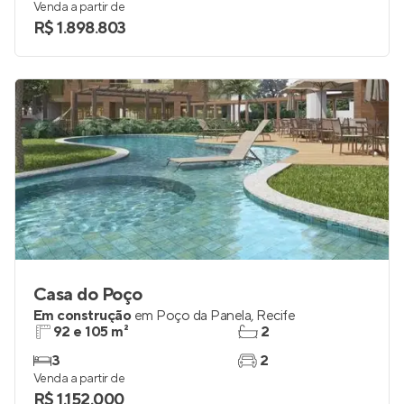
Venda a partir de
R$ 1.898.803
Casa do Poço
Em construção
em
Poço da Panela
,
Recife
92 e 105 m²
2
3
2
Venda a partir de
R$ 1.152.000