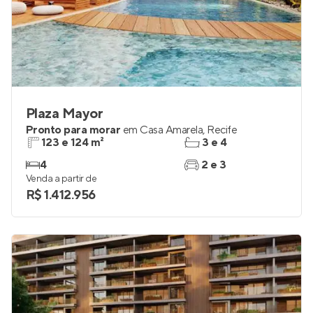
Plaza Mayor
Pronto para morar
em
Casa Amarela
,
Recife
123 e 124 m²
3 e 4
4
2 e 3
Venda a partir de
R$ 1.412.956