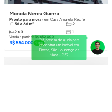
Morada Nereu Guerra
Pronto para morar
em
Casa Amarela
,
Recife
56 e 66 m²
2
2 e 3
1
Venda a partir de
R$ 652.000
Olá, precisa de ajuda para
R$ 554.000
15%
encontrar um imóvel em
Pixete, São Lourenço da
Mata - PE?