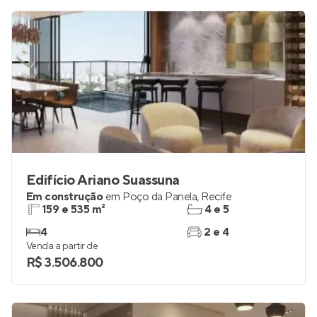
Edifício Ariano Suassuna
Em construção
em
Poço da Panela
,
Recife
159 e 535 m²
4 e 5
4
2 e 4
Venda a partir de
R$ 3.506.800