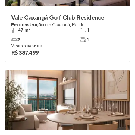
Vale Caxangá Golf Club Residence
Em construção
em
Caxangá
,
Recife
47 m²
1
2
1
Venda a partir de
R$ 387.499