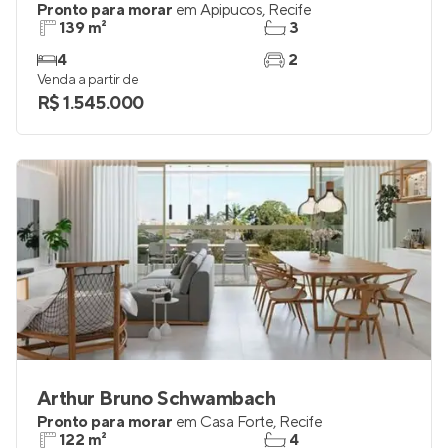
Pronto para morar
em
Apipucos
,
Recife
139 m²
3
4
2
Venda a partir de
R$ 1.545.000
Arthur Bruno Schwambach
Pronto para morar
em
Casa Forte
,
Recife
122 m²
4