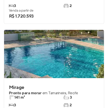
3
2
Venda a partir de
R$ 1.720.593
Mirage
Pronto para morar
em
Tamarineira
,
Recife
141 m²
3
3
2