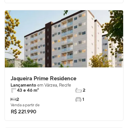
Jaqueira Prime Residence
Lançamento
em
Várzea
,
Recife
43 e 46 m²
2
2
1
Venda a partir de
R$ 221.990