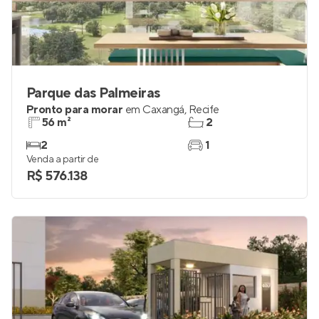
Parque das Palmeiras
Pronto para morar
em
Caxangá
,
Recife
56 m²
2
2
1
Venda a partir de
R$ 576.138