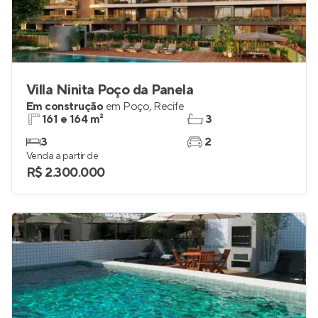
Villa Ninita Poço da Panela
Em construção
em
Poço
,
Recife
161 e 164 m²
3
3
2
Venda a partir de
R$ 2.300.000