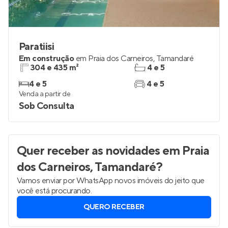
Paratiisi
Em construção
em
Praia dos Carneiros
,
Tamandaré
304 e 435 m²
4 e 5
4 e 5
4 e 5
Venda a partir de
Sob Consulta
Quer receber as novidades
em Praia
dos Carneiros, Tamandaré
?
Vamos enviar por WhatsApp novos imóveis do jeito que
você está procurando.
QUERO RECEBER