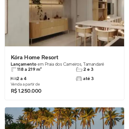
Kóra Home Resort
Lançamento
em
Praia dos Carneiros
,
Tamandaré
118 a 219 m²
2 e 3
2 a 4
até 3
Venda a partir de
R$ 1.250.000