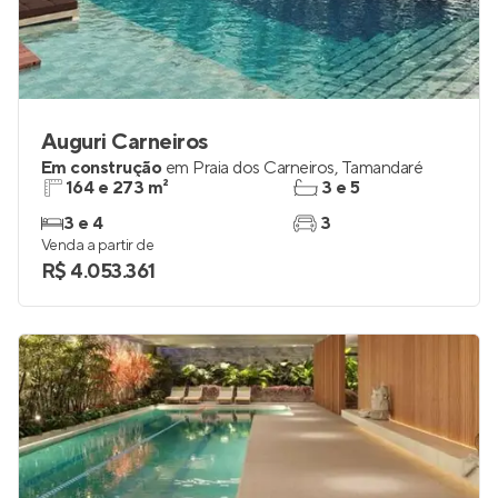
Auguri Carneiros
Em construção
em
Praia dos Carneiros
,
Tamandaré
164 e 273 m²
3 e 5
3 e 4
3
Venda a partir de
R$ 4.053.361