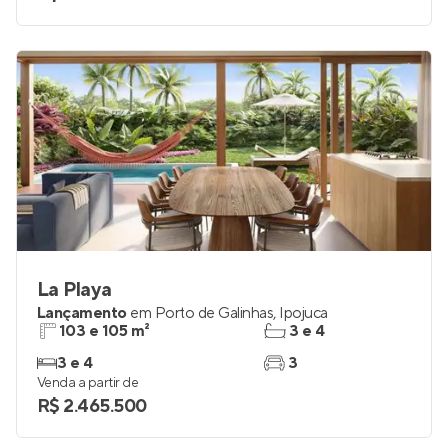
La Playa
Lançamento
em
Porto de Galinhas
,
Ipojuca
103 e 105 m²
3 e 4
3 e 4
3
Venda a partir de
R$ 2.465.500