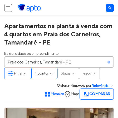
Apartamentos na planta à venda com
4 quartos em Praia dos Carneiros,
Tamandaré - PE
Bairro, cidade ou empreendimento
Filtrar
4 quartos
Status
Preço
Ordenar
4 imóveis
por
Relevância
Mosaico
Mapa
COMPARAR