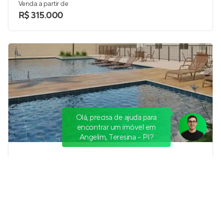
Venda a partir de
R$ 315.000
Olá, precisa de ajuda para
encontrar um imóvel em
Angelim, Teresina - PI?
Parque dos Diamantes
Em construção
em
Parque Piauí
,
Teresina
37 m²
1
2
0
Venda a partir de
Sob Consulta