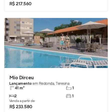
R$ 217.560
Mío Dirceu
Lançamento
em
Redonda
,
Teresina
41 m²
1
2
1
Venda a partir de
R$ 233.580