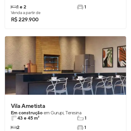
1 e 2
1
Venda a partir de
R$ 229.900
Vila Ametista
Em construção
em
Gurupi
,
Teresina
43 e 45 m²
1
2
1