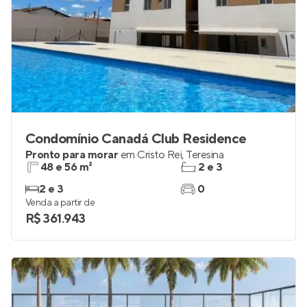
Condomínio Canadá Club Residence
Pronto para morar
em
Cristo Rei
,
Teresina
48 e 56 m²
2 e 3
2 e 3
0
Venda a partir de
R$ 361.943