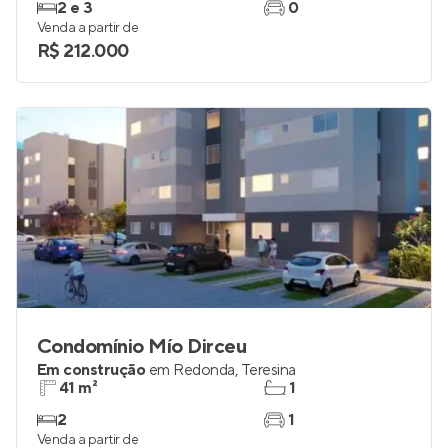
2 e 3
0
Venda a partir de
R$ 212.000
Condomínio Mío Dirceu
Em construção
em
Redonda
,
Teresina
41 m²
1
2
1
Venda a partir de