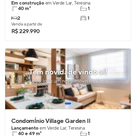
Em construção
em
Verde Lar
,
Teresina
40 m²
1
2
1
Venda a partir de
R$ 229.990
CondomÍnio Village Garden II
Lançamento
em
Verde Lar
,
Teresina
40 e 49 m²
1