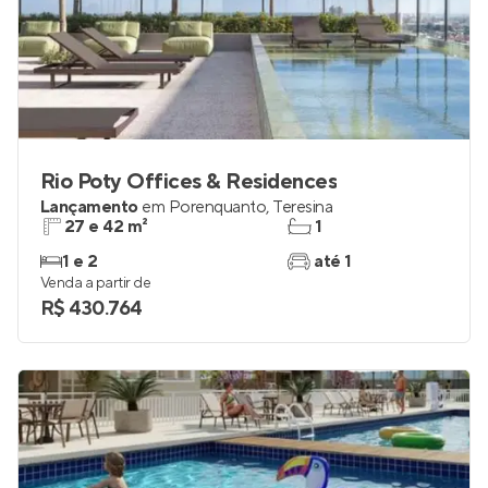
Rio Poty Offices & Residences
Lançamento
em
Porenquanto
,
Teresina
27 e 42 m²
1
1 e 2
até 1
Venda a partir de
R$ 430.764