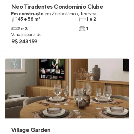
Neo Tiradentes Condomínio Clube
Em construção
em
Zoobotânico
,
Teresina
45 e 58 m²
1 e 2
2 e 3
1
Venda a partir de
R$ 243.159
Village Garden