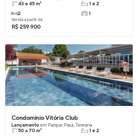
43 e 45 m²
1 e 2
2
1
Venda a partir de
R$ 259.900
Condomínio Vitória Club
Lançamento
em
Parque Piauí
,
Teresina
50 a 70 m²
1 e 2