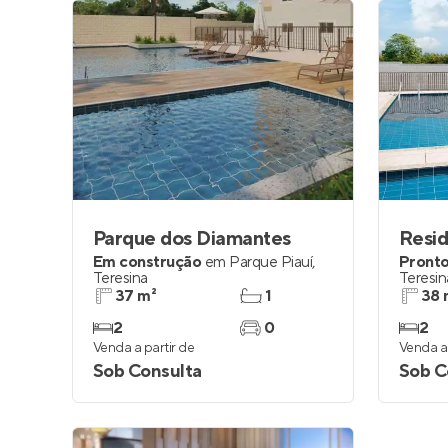
Parque dos Diamantes
Resid
Em construção
em
Parque Piauí
,
Pronto
Teresina
Teresin
37 m²
1
38 
2
0
2
Venda a partir de
Venda a 
Sob Consulta
Sob C