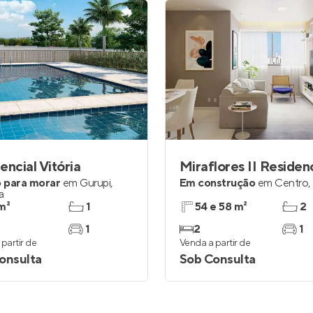
encial Vitória
Miraflores II Residen
 para morar
em
Gurupi
,
Em construção
em
Centro
,
a
m²
1
54 e 58 m²
2
1
2
1
partir de
Venda a partir de
onsulta
Sob Consulta