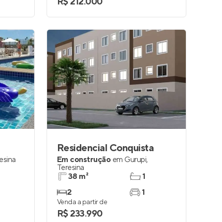
R$ 212.000
Residencial Conquista
esina
Em construção
em
Gurupi
,
Teresina
38 m²
1
2
1
Venda a partir de
R$ 233.990