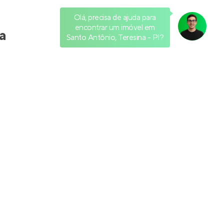
Olá, precisa de ajuda para
encontrar um imóvel em
a
Santo Antônio, Teresina - PI?
m Santo Antônio,