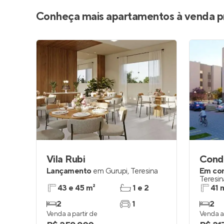
Conheça mais apartamentos à venda p
Vila Rubi
Cond
Lançamento
em
Gurupi
,
Teresina
Em co
Teresin
43 e 45 m²
1 e 2
41 
2
1
2
Venda a partir de
Venda a 