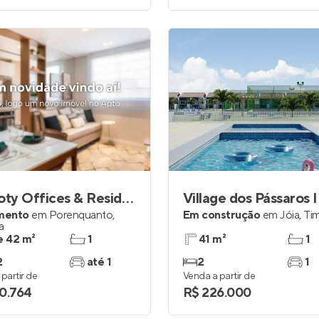
Rio Poty Offices & Residences
Village dos Pássaros I
mento
em
Porenquanto
,
Em construção
em
Jóia
,
Ti
a
e 42 m²
1
41 m²
1
2
até 1
2
1
partir de
Venda a partir de
0.764
R$ 226.000