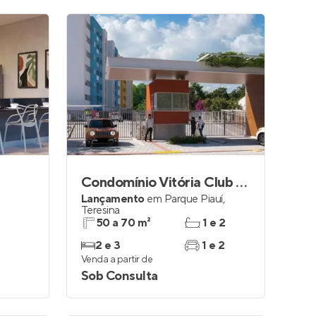
Condomínio Vitória Club Teresina
Lançamento
em
Parque Piauí
,
Teresina
50 a 70 m²
1 e 2
2 e 3
1 e 2
Venda a partir de
Sob Consulta