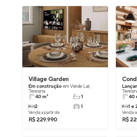
Village Garden
Em construção
em
Verde Lar
,
Lança
Teresina
Teresin
40 m²
1
40 
2
1
1 e 
Venda a partir de
Venda a 
R$ 229.990
R$ 22