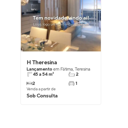
H Theresina
Lançamento
em
Fátima
,
Teresina
45 a 54 m²
2
2
1
Venda a partir de
Sob Consulta