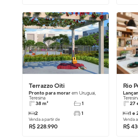
Terrazzo Oiti
Pronto para morar
em
Uruguai
,
Lança
Teresina
Teresin
38 m²
1
27 
2
1
1 e 
Venda a partir de
Venda a 
R$ 228.990
R$ 43