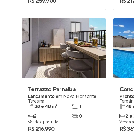
R$ 259.900
R$ 21
Terrazzo Parnaíba
Lançamento
em
Novo Horizonte
,
Pronto
Teresina
Teresin
38 e 48 m²
1
48 
2
0
2 e 
Venda a partir de
Venda a 
R$ 216.990
R$ 36