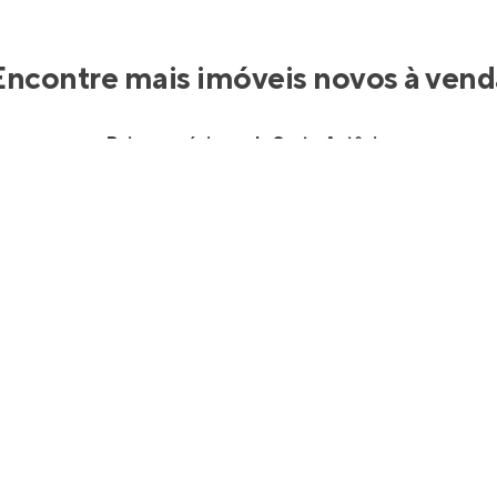
Encontre mais imóveis novos à vend
Bairros próximos de Santo Antônio
Apartamentos à venda em Parque Piauí
Apartamentos à venda em Lourival Parente
Apartamentos à venda em Redonda
Apartamentos à venda em Brasilar
obre apartamentos à venda e