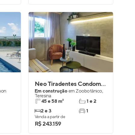
Neo Tiradentes Condomínio Clube
mon
Em construção
em
Zoobotânico
,
Teresina
45 e 58 m²
1 e 2
2 e 3
1
Venda a partir de
R$ 243.159