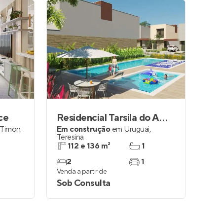
ce
Residencial Tarsila do Amaral
Timon
Em construção
em
Uruguai
,
Teresina
112 e 136 m²
1
2
1
Venda a partir de
Sob Consulta