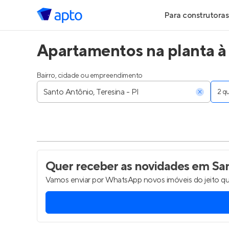
Para construtoras
Apartamentos na planta à 
Geração de Le
Geração de Vis
Bairro, cidade ou empreendimento
2 
Geração de Ve
Maiores Const
Parcerias Imobi
Quer receber as novidades
em San
Vamos enviar por WhatsApp novos imóveis do jeito qu
Anunciar Imóve
Entrar no Pa