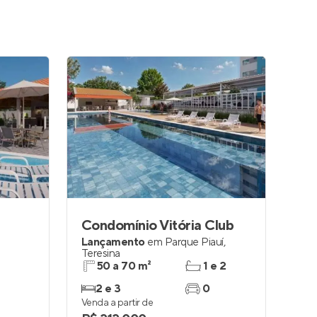
Condomínio Vitória Club
Lançamento
em
Parque Piauí
,
Teresina
50 a 70 m²
1 e 2
2 e 3
0
Venda a partir de