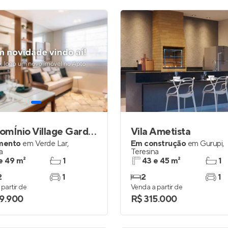
CondomÍnio Village Garden II
Vila Ametista
mento
em
Verde Lar
,
Em construção
em
Gurupi
,
a
Teresina
e 49 m²
1
43 e 45 m²
1
2
1
2
1
partir de
Venda a partir de
9.900
R$ 315.000