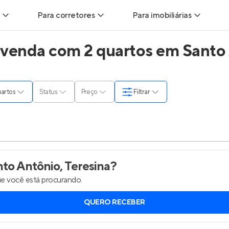
Para corretores
Para imobiliárias
venda com 2 quartos em Santo A
ads
Leads para Corretores
Leads para Imobiliárias
itas
Corretor+
Hub de imobiliárias
quartos
Status
Preço
Filtrar
ndas
Parcerias imobiliárias
Anunciar imóveis
rutoras
Hub de Corretores
Entrar no Painel de 
liárias
Perfil Verificado
to Antônio, Teresina
?
e você está procurando.
is
Anunciar imóveis
QUERO RECEBER
inel de Clientes
Entrar no Painel de Clientes