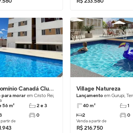
7.560
R$ 233.580
Condomínio Canadá Club Residence
Village Natureza
 para morar
em
Cristo Rei
,
Lançamento
em
Gurupi
,
Ter
a
e 56 m²
2 e 3
40 m²
1
3
0
2
0
partir de
Venda a partir de
1.943
R$ 216.750