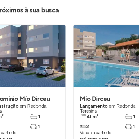
Entrar no Apto
róximos à sua busca
omínio Mío Dirceu
Mío Dirceu
nstrução
em
Redonda
,
Lançamento
em
Redonda
,
a
Teresina
m²
1
41 m²
1
1
2
1
partir de
Venda a partir de