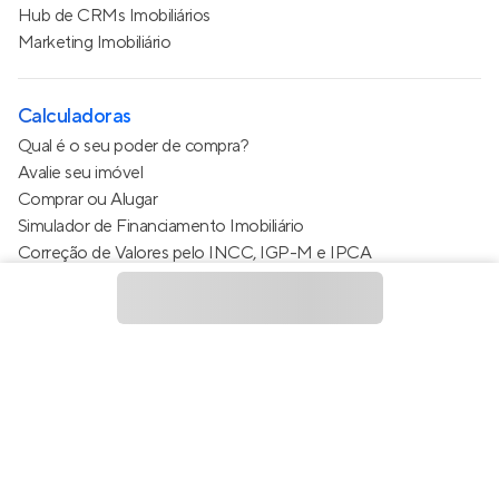
Hub de CRMs Imobiliários
Marketing Imobiliário
Calculadoras
Qual é o seu poder de compra?
Avalie seu imóvel
Comprar ou Alugar
Simulador de Financiamento Imobiliário
Correção de Valores pelo INCC, IGP-M e IPCA
Estimativa de valor do condomínio
Calculo do metro quadrado (m²)
Política de Privacidade
Termos de Serviço
Termos de Uso
© 2015 - 2026
Apto Tecnologia Ltda.
Todos os direitos
reservados