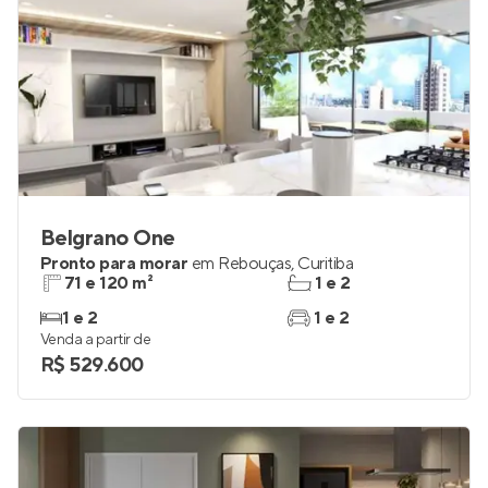
Belgrano One
Pronto para morar
em
Rebouças
,
Curitiba
71 e 120 m²
1 e 2
1 e 2
1 e 2
Venda a partir de
R$ 529.600