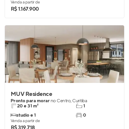
Venda a partir de
R$ 1.167.900
MUV Residence
Pronto para morar
no
Centro
,
Curitiba
20 e 31 m²
1
studio e 1
0
Venda a partir de
R$ 319.718