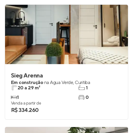
Sieg Arenna
Em construção
na
Água Verde
,
Curitiba
20 a 29 m²
1
1
0
Venda a partir de
R$ 334.260