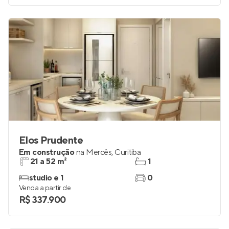
Elos Prudente
Em construção
na
Mercês
,
Curitiba
21 a 52 m²
1
studio e 1
0
Venda a partir de
R$ 337.900