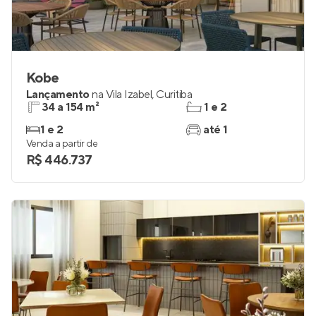
Kobe
Lançamento
na
Vila Izabel
,
Curitiba
34 a 154 m²
1 e 2
1 e 2
até 1
Venda a partir de
R$ 446.737