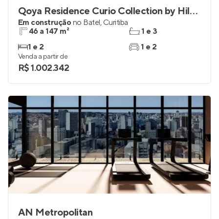
Qoya Residence Curio Collection by Hilton
Em construção
no
Batel
,
Curitiba
46 a 147 m²
1 e 3
1 e 2
1 e 2
Venda a partir de
R$ 1.002.342
AN Metropolitan