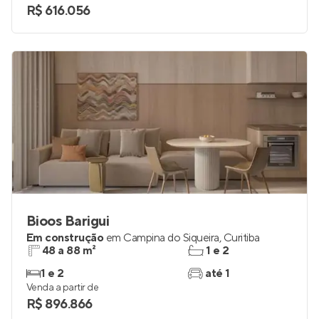
R$ 616.056
Bioos Barigui
Em construção
em
Campina do Siqueira
,
Curitiba
48 a 88 m²
1 e 2
1 e 2
até 1
Venda a partir de
R$ 896.866