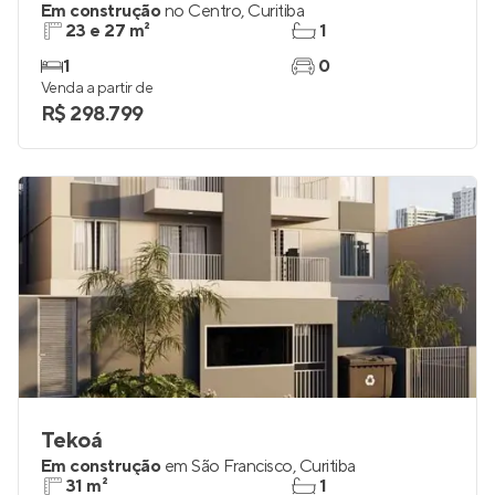
Em construção
no
Centro
,
Curitiba
23 e 27 m²
1
1
0
Venda a partir de
R$ 298.799
Tekoá
Em construção
em
São Francisco
,
Curitiba
31 m²
1