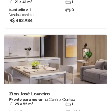
21 a 41 m²
1
studio e 1
0
Venda a partir de
R$ 482.984
Zion José Loureiro
Pronto para morar
no
Centro
,
Curitiba
25 e 55 m²
1