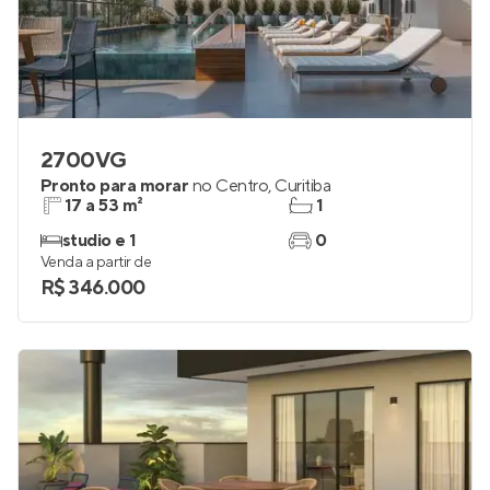
2700VG
Pronto para morar
no
Centro
,
Curitiba
17 a 53 m²
1
studio e 1
0
Venda a partir de
R$ 346.000