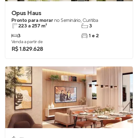
Opus Haus
Pronto para morar
no
Seminário
,
Curitiba
223 a 257 m²
3
3
1 e 2
Venda a partir de
R$ 1.829.628