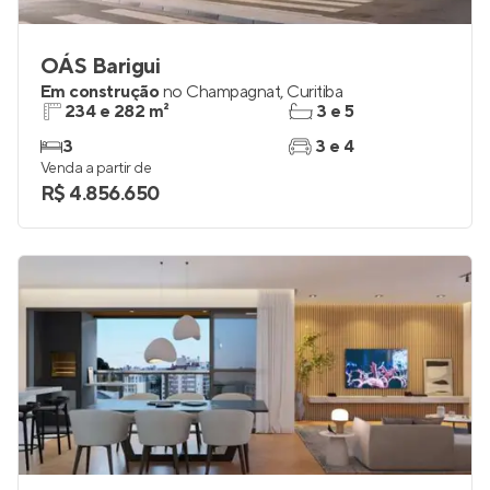
OÁS Barigui
Em construção
no
Champagnat
,
Curitiba
234 e 282 m²
3 e 5
3
3 e 4
Venda a partir de
R$ 4.856.650