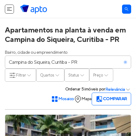
Apartamentos na planta à venda em
Campina do Siqueira, Curitiba - PR
Bairro, cidade ou empreendimento
Filtrar
Quartos
Status
Preço
Ordenar
5 imóveis
por
Relevância
Mosaico
Mapa
COMPARAR