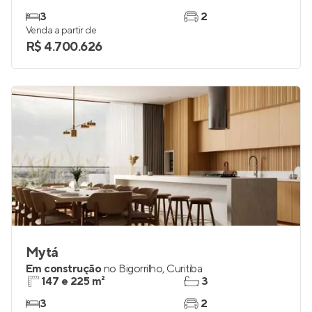
3
2
Venda a partir de
R$ 4.700.626
Mytá
Em construção
no
Bigorrilho
,
Curitiba
147 e 225 m²
3
3
2