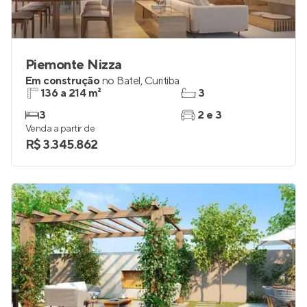
Piemonte Nizza
Em construção
no
Batel
,
Curitiba
136 a 214 m²
3
3
2 e 3
Venda a partir de
R$ 3.345.862