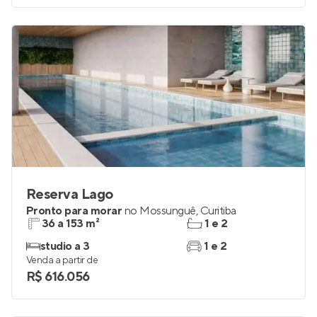
Reserva Lago
Pronto para morar
no
Mossunguê
,
Curitiba
36 a 153 m²
1 e 2
studio a 3
1 e 2
Venda a partir de
R$ 616.056