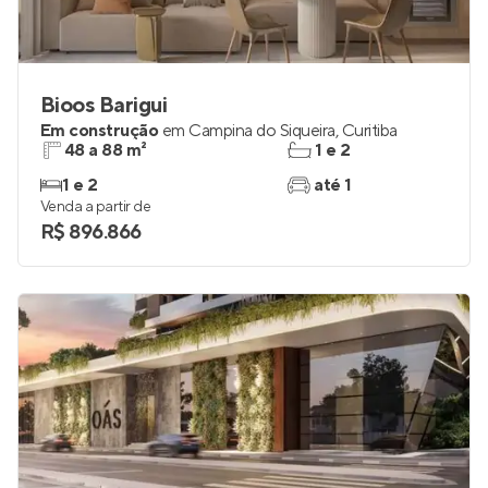
Bioos Barigui
Em construção
em
Campina do Siqueira
,
Curitiba
48 a 88 m²
1 e 2
1 e 2
até 1
Venda a partir de
R$ 896.866