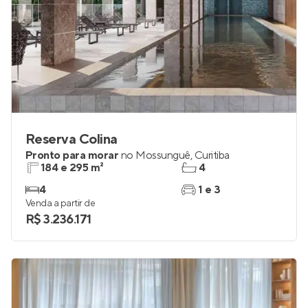
Reserva Colina
Pronto para morar
no
Mossunguê
,
Curitiba
184 e 295 m²
4
4
1 e 3
Venda a partir de
R$ 3.236.171