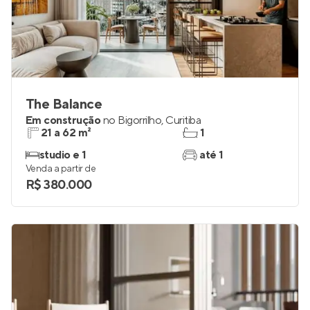
The Balance
Em construção
no
Bigorrilho
,
Curitiba
21 a 62 m²
1
studio e 1
até 1
Venda a partir de
R$ 380.000