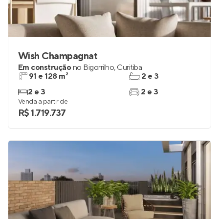
Wish Champagnat
Em construção
no
Bigorrilho
,
Curitiba
91 e 128 m²
2 e 3
2 e 3
2 e 3
Venda a partir de
R$ 1.719.737