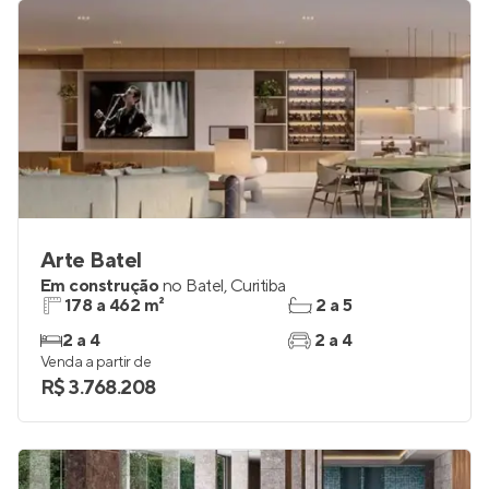
Arte Batel
Em construção
no
Batel
,
Curitiba
178 a 462 m²
2 a 5
2 a 4
2 a 4
Venda a partir de
R$ 3.768.208