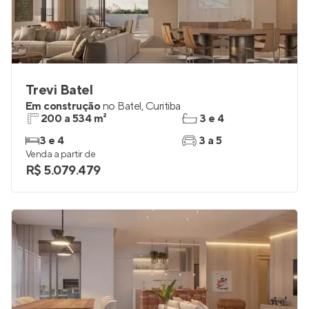
Trevi Batel
Em construção
no
Batel
,
Curitiba
200 a 534 m²
3 e 4
3 e 4
3 a 5
Venda a partir de
R$ 5.079.479