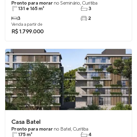
Pronto para morar
no
Seminário
,
Curitiba
131 e 165 m²
3
3
2
Venda a partir de
R$ 1.799.000
Casa Batel
Pronto para morar
no
Batel
,
Curitiba
175 m²
4