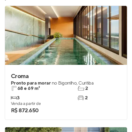
Croma
Pronto para morar
no
Bigorrilho
,
Curitiba
68 e 69 m²
2
3
2
Venda a partir de
R$ 872.650