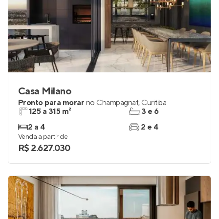
Casa Milano
Pronto para morar
no
Champagnat
,
Curitiba
125 a 315 m²
3 e 6
2 a 4
2 e 4
Venda a partir de
R$ 2.627.030