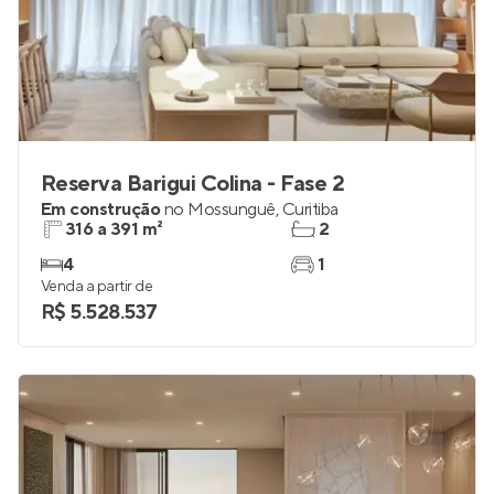
Reserva Barigui Colina - Fase 2
Em construção
no
Mossunguê
,
Curitiba
316 a 391 m²
2
4
1
Venda a partir de
R$ 5.528.537