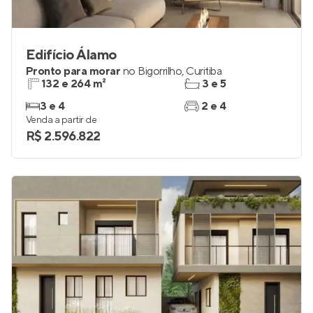
Edifício Álamo
Pronto para morar
no
Bigorrilho
,
Curitiba
132 e 264 m²
3 e 5
3 e 4
2 e 4
Venda a partir de
R$ 2.596.822