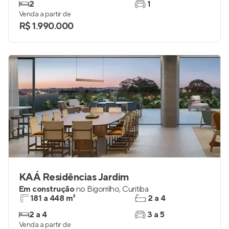
2
1
Venda a partir de
R$ 1.990.000
KAÁ Residências Jardim
Em construção
no
Bigorrilho
,
Curitiba
181 a 448 m²
2 a 4
2 a 4
3 a 5
Venda a partir de