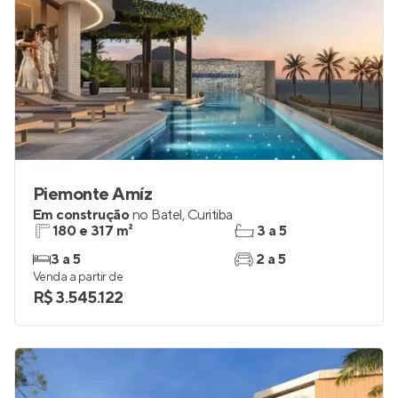
Piemonte Amíz
Em construção
no
Batel
,
Curitiba
180 e 317 m²
3 a 5
3 a 5
2 a 5
Venda a partir de
R$ 3.545.122