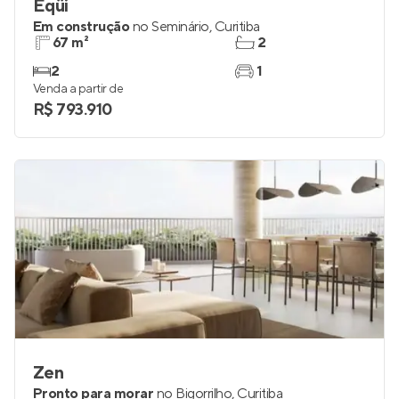
Éqüi
Em construção
no
Seminário
,
Curitiba
67 m²
2
2
1
Venda a partir de
R$ 793.910
Zen
Pronto para morar
no
Bigorrilho
,
Curitiba