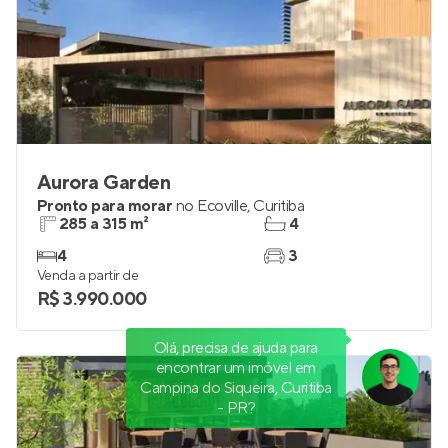
Aurora Garden
Pronto para morar
no
Ecoville
,
Curitiba
285 a 315 m²
4
4
3
Venda a partir de
R$ 3.990.000
Olá, precisa de ajuda para
encontrar um imóvel em
Campina do Siqueira, Curitiba
- PR?