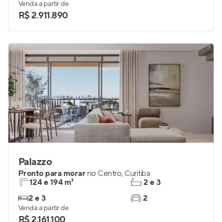
Venda a partir de
R$ 2.911.890
Palazzo
Pronto para morar
no
Centro
,
Curitiba
124 e 194 m²
2 e 3
2 e 3
2
Venda a partir de
R$ 2.161.100