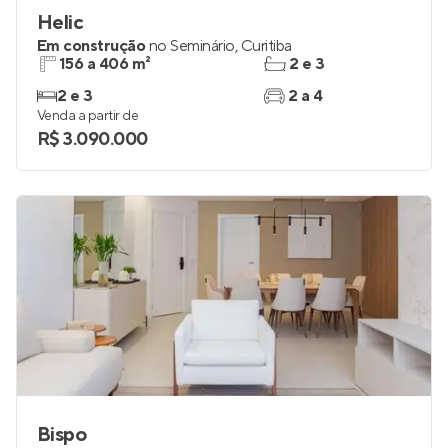
Helic
Em construção
no
Seminário
,
Curitiba
156 a 406 m²
2 e 3
2 e 3
2 a 4
Venda a partir de
R$ 3.090.000
Bispo