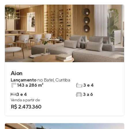
Aion
Lançamento
no
Batel
,
Curitiba
143 a 286 m²
3 e 4
3 e 4
3 a 6
Venda a partir de
R$ 2.473.360