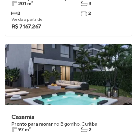
201 m²
3
3
2
Venda a partir de
R$ 7.167.267
Casamia
Pronto para morar
no
Bigorrilho
,
Curitiba
97 m²
2