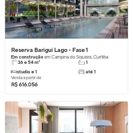
Reserva Barigui Lago - Fase 1
Em construção
em
Campina do Siqueira
,
Curitiba
36 e 54 m²
1
studio e 1
até 1
Venda a partir de
R$ 616.056