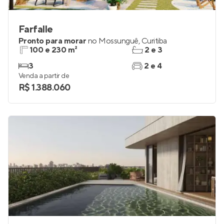
Farfalle
Pronto para morar
no
Mossunguê
,
Curitiba
100 e 230 m²
2 e 3
3
2 e 4
Venda a partir de
R$ 1.388.060