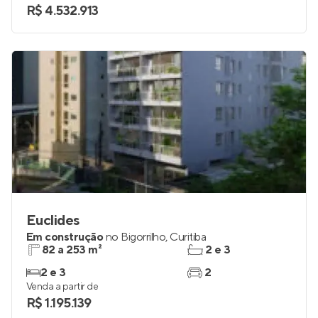
R$ 4.532.913
Euclides
Em construção
no
Bigorrilho
,
Curitiba
82 a 253 m²
2 e 3
2 e 3
2
Venda a partir de
R$ 1.195.139