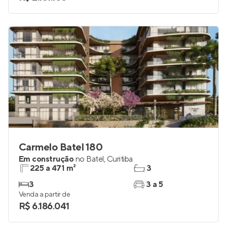
Carmelo Batel 180
Em construção
no
Batel
,
Curitiba
225 a 471 m²
3
3
3 a 5
Venda a partir de
R$ 6.186.041