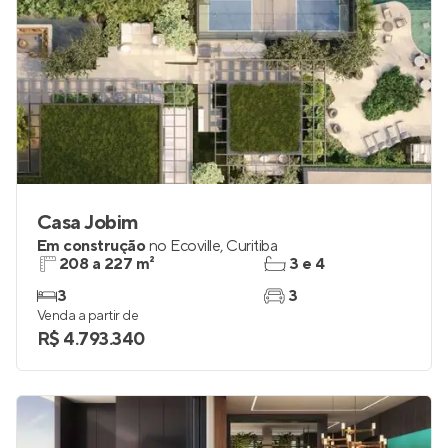
Casa Jobim
Em construção
no
Ecoville
,
Curitiba
208 a 227 m²
3 e 4
3
3
Venda a partir de
R$ 4.793.340