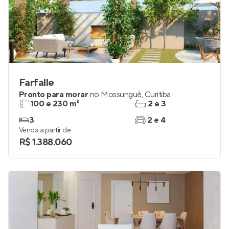
Farfalle
Pronto para morar
no
Mossunguê
,
Curitiba
100 e 230 m²
2 e 3
3
2 e 4
Venda a partir de
R$ 1.388.060