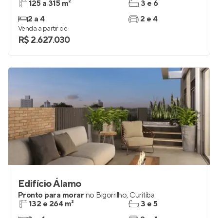
125 a 315 m²
3 e 6
2 a 4
2 e 4
Venda a partir de
R$ 2.627.030
Edifício Álamo
Pronto para morar
no
Bigorrilho
,
Curitiba
132 e 264 m²
3 e 5