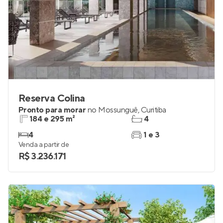
Reserva Colina
Pronto para morar
no
Mossunguê
,
Curitiba
184 e 295 m²
4
4
1 e 3
Venda a partir de
R$ 3.236.171