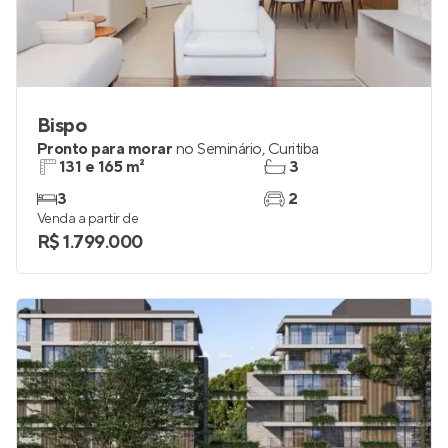
Bispo
Pronto para morar
no
Seminário
,
Curitiba
131 e 165 m²
3
3
2
Venda a partir de
R$ 1.799.000