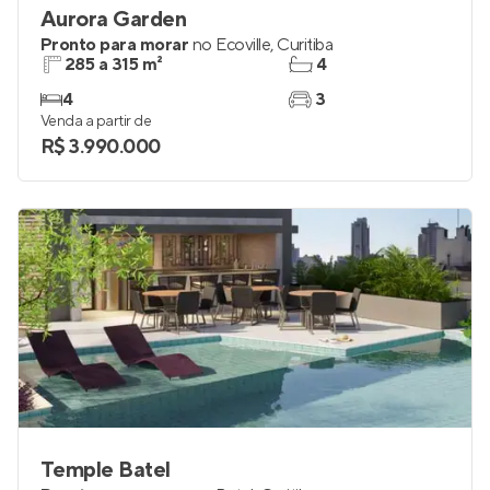
Aurora Garden
Pronto para morar
no
Ecoville
,
Curitiba
285 a 315 m²
4
4
3
Venda a partir de
R$ 3.990.000
Temple Batel