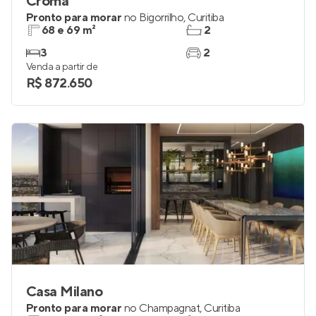
Croma
Pronto para morar
no
Bigorrilho
,
Curitiba
68 e 69 m²
2
3
2
Venda a partir de
R$ 872.650
Casa Milano
Pronto para morar
no
Champagnat
,
Curitiba