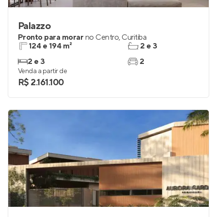
Palazzo
Pronto para morar
no
Centro
,
Curitiba
124 e 194 m²
2 e 3
2 e 3
2
Venda a partir de
R$ 2.161.100