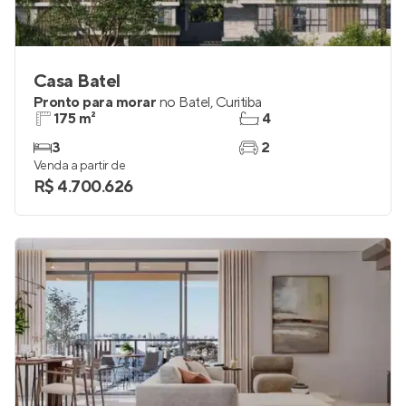
Casa Batel
Pronto para morar
no
Batel
,
Curitiba
175 m²
4
3
2
Venda a partir de
R$ 4.700.626