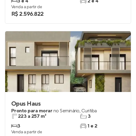
3 e 4
2 e 4
Venda a partir de
R$ 2.596.822
Opus Haus
Pronto para morar
no
Seminário
,
Curitiba
223 a 257 m²
3
3
1 e 2
Venda a partir de