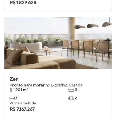
R$ 1.829.628
Zen
Pronto para morar
no
Bigorrilho
,
Curitiba
201 m²
3
3
2
Venda a partir de
R$ 7.167.267