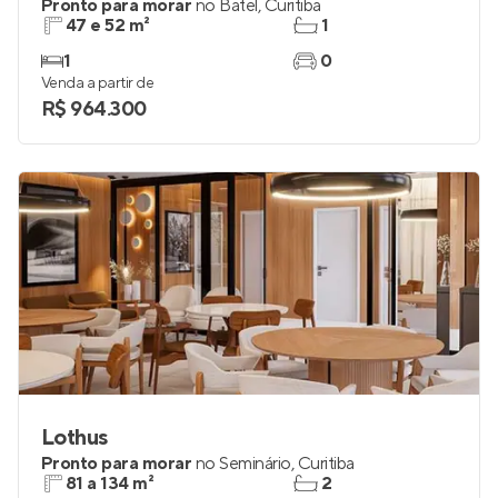
Pronto para morar
no
Batel
,
Curitiba
47 e 52 m²
1
1
0
Venda a partir de
R$ 964.300
Lothus
Pronto para morar
no
Seminário
,
Curitiba
81 a 134 m²
2