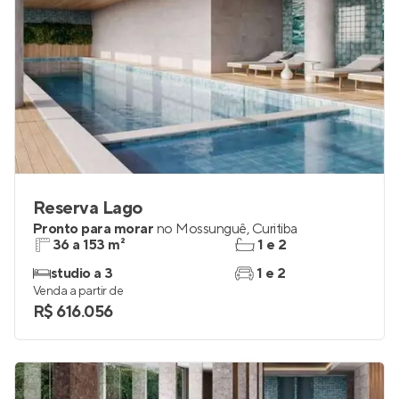
Reserva Lago
Pronto para morar
no
Mossunguê
,
Curitiba
36 a 153 m²
1 e 2
studio a 3
1 e 2
Venda a partir de
R$ 616.056