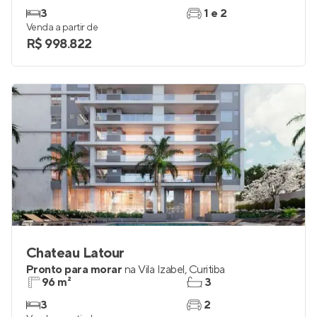
3
1 e 2
Venda a partir de
R$ 998.822
Chateau Latour
Pronto para morar
na
Vila Izabel
,
Curitiba
96 m²
3
3
2