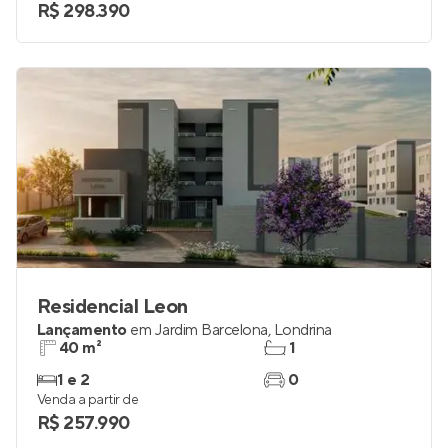
R$ 298.390
Residencial Leon
Lançamento
em
Jardim Barcelona
,
Londrina
40 m²
1
1 e 2
0
Venda a partir de
R$ 257.990