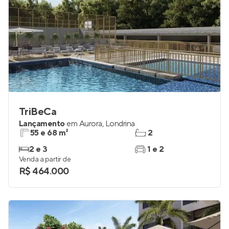
TriBeCa
Lançamento
em
Aurora
,
Londrina
55 e 68 m²
2
2 e 3
1 e 2
Venda a partir de
R$ 464.000