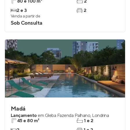
80 e 100 m²
2
2 e 3
2
Venda a partir de
Sob Consulta
Madá
Lançamento
em
Gleba Fazenda Palhano
,
Londrina
45 e 80 m²
1 e 2