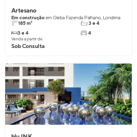
Artesano
Em construção
em
Gleba Fazenda Palhano
,
Londrina
185 m²
3 e 4
3 e 4
4
Venda a partir de
Sob Consulta
blu.INK