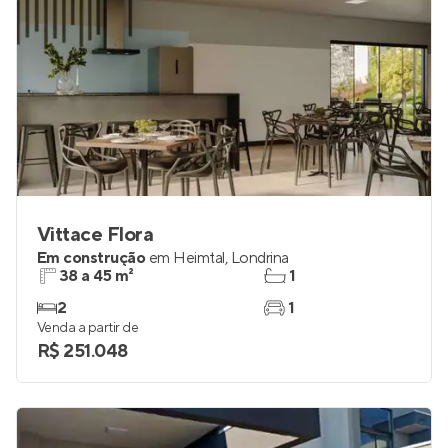
Vittace Flora
Em construção
em
Heimtal
,
Londrina
38 a 45 m²
1
2
1
Venda a partir de
R$ 251.048