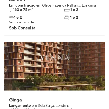
Em construção
em
Gleba Fazenda Palhano
,
Londrina
60 a 75 m²
1 e 2
1 e 2
1 e 2
Venda a partir de
Sob Consulta
Ginga
Lançamento
em
Bela Suiça
,
Londrina