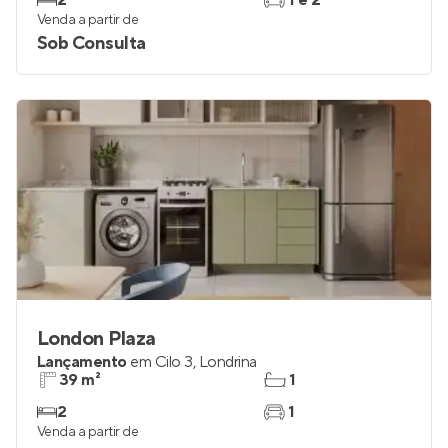
2
1 e 2
Venda a partir de
Sob Consulta
London Plaza
Lançamento
em
Cilo 3
,
Londrina
39 m²
1
2
1
Venda a partir de