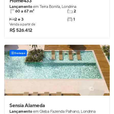
Home433
Lançamento
em
Terra Bonita
,
Londrina
60 a 67 m²
2
2 e 3
1
Venda a partir de
R$ 526.412
Destaque
Sensia Alameda
Lançamento
em
Gleba Fazenda Palhano
,
Londrina