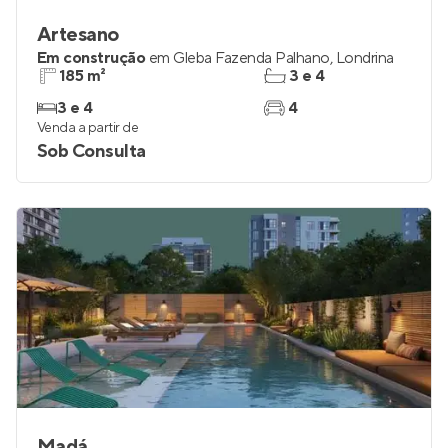
Artesano
Em construção
em
Gleba Fazenda Palhano
,
Londrina
185 m²
3 e 4
3 e 4
4
Venda a partir de
Sob Consulta
Madá