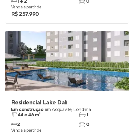
1 e 2
0
Venda a partir de
R$ 257.990
Residencial Lake Dalí
Em construção
em
Acquaville
,
Londrina
44 e 46 m²
1
2
0
Venda a partir de