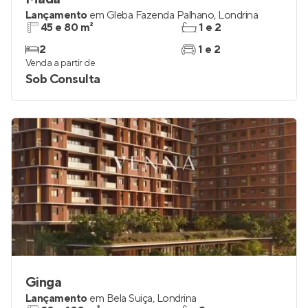
Lançamento
em
Gleba Fazenda Palhano
,
Londrina
45 e 80 m²
1 e 2
2
1 e 2
Venda a partir de
Sob Consulta
Ginga
Lançamento
em
Bela Suiça
,
Londrina