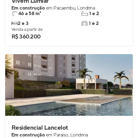
Vivem Lumiar
Em construção
em
Pacaembu
,
Londrina
46 a 58 m²
1 e 2
2 e 3
1 e 2
Venda a partir de
R$ 360.200
Residencial Lancelot
Em construção
em
Paraíso
,
Londrina