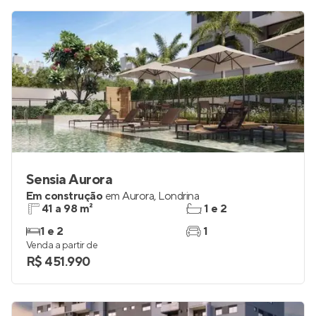
Sensia Aurora
Em construção
em
Aurora
,
Londrina
41 a 98 m²
1 e 2
1 e 2
1
Venda a partir de
R$ 451.990