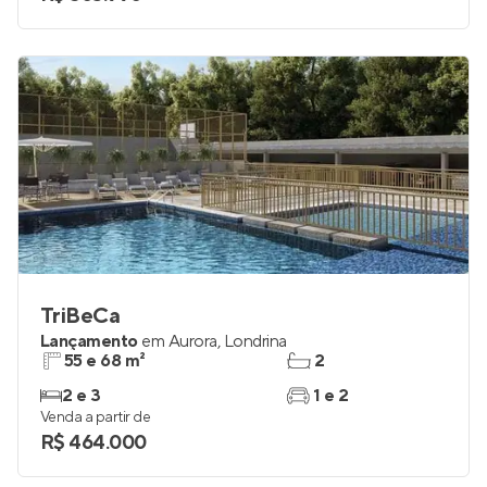
TriBeCa
Lançamento
em
Aurora
,
Londrina
55 e 68 m²
2
2 e 3
1 e 2
Venda a partir de
R$ 464.000