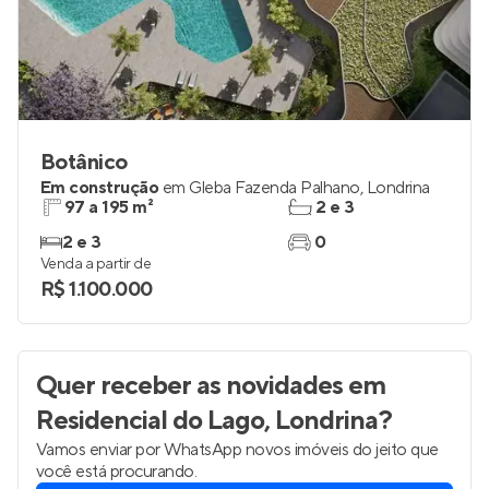
Botânico
Em construção
em
Gleba Fazenda Palhano
,
Londrina
97 a 195 m²
2 e 3
2 e 3
0
Venda a partir de
R$ 1.100.000
Quer receber as novidades
em
Residencial do Lago, Londrina
?
Vamos enviar por WhatsApp novos imóveis do jeito que
você está procurando.