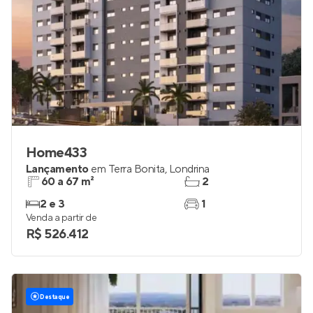
Home433
Lançamento
em
Terra Bonita
,
Londrina
60 a 67 m²
2
2 e 3
1
Venda a partir de
R$ 526.412
Destaque