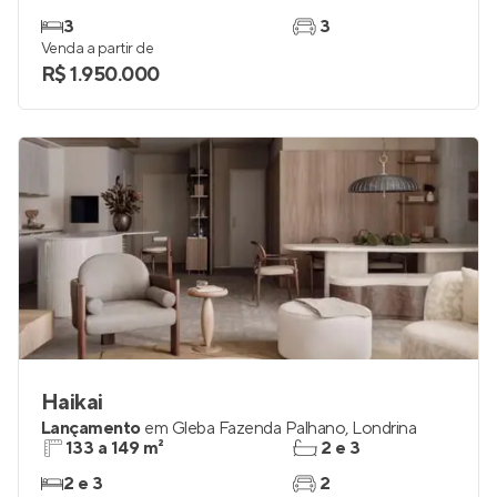
3
3
Venda a partir de
R$ 1.950.000
Haikai
Lançamento
em
Gleba Fazenda Palhano
,
Londrina
133 a 149 m²
2 e 3
2 e 3
2