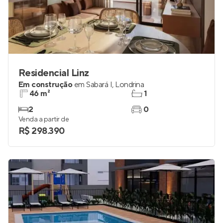
Residencial Linz
Em construção
em
Sabará I
,
Londrina
46 m²
1
2
0
Venda a partir de
R$ 298.390