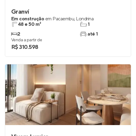
Granví
Em construção
em
Pacaembu
,
Londrina
48 e 50 m²
1
2
até 1
Venda a partir de
R$ 310.598