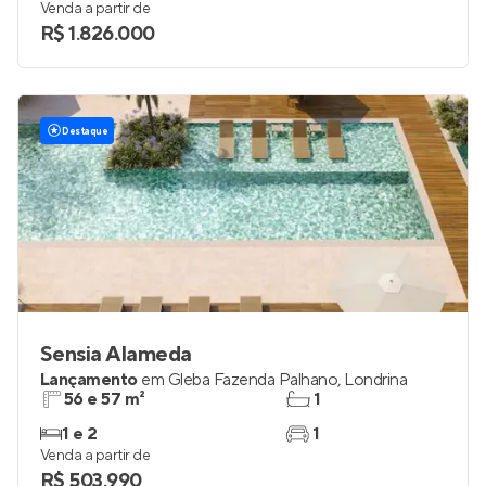
Venda a partir de
R$ 1.826.000
Destaque
Sensia Alameda
Lançamento
em
Gleba Fazenda Palhano
,
Londrina
56 e 57 m²
1
1 e 2
1
Venda a partir de
R$ 503.990