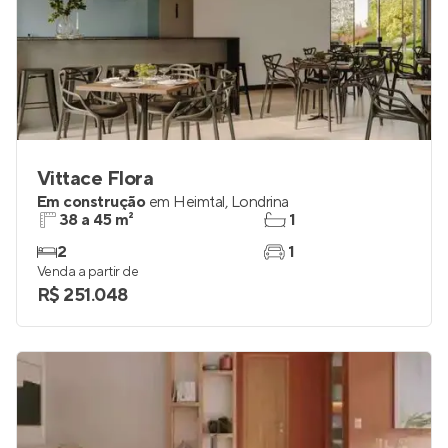
Vittace Flora
Em construção
em
Heimtal
,
Londrina
38 a 45 m²
1
2
1
Venda a partir de
R$ 251.048