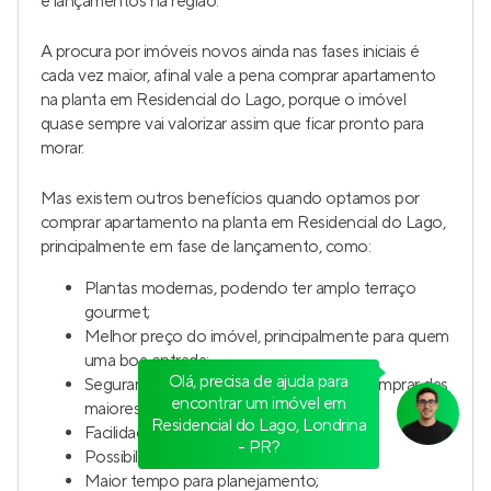
e lançamentos na região.
A procura por imóveis novos ainda nas fases iniciais é
cada vez maior, afinal vale a pena comprar apartamento
na planta em Residencial do Lago, porque o imóvel
quase sempre vai valorizar assim que ficar pronto para
morar.
Mas existem outros benefícios quando optamos por
comprar apartamento na planta em Residencial do Lago,
principalmente em fase de lançamento, como:
Plantas modernas, podendo ter amplo terraço
gourmet;
Melhor preço do imóvel, principalmente para quem
uma boa entrada;
Olá, precisa de ajuda para
Segurança no investimento, podendo comprar das
encontrar um imóvel em
maiores construtoras do Brasil;
Residencial do Lago, Londrina
Facilidade de documentação;
- PR?
Possibilidade de personalização;
Maior tempo para planejamento;