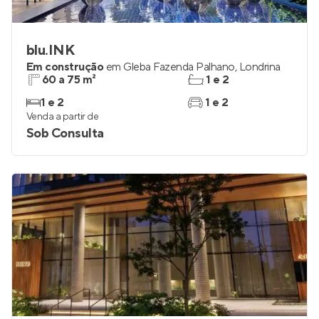
blu.INK
Em construção
em
Gleba Fazenda Palhano
,
Londrina
60 a 75 m²
1 e 2
1 e 2
1 e 2
Venda a partir de
Sob Consulta