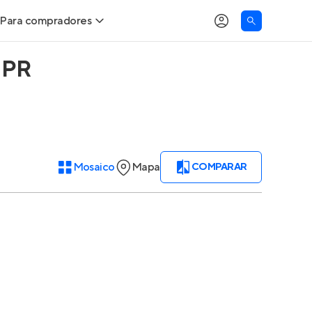
Para compradores
- PR
Buscar um imóvel novo
Meu perfil
Calcule seu Poder de Compra
Imóveis Visualizados
Comprar x Alugar
Imóveis Contatados
Mosaico
Mapa
COMPARAR
Correção do INCC
Clientes
Entrar no Apto
Simulador de Financiamento
Encontre um corretor
Entrar no Apto