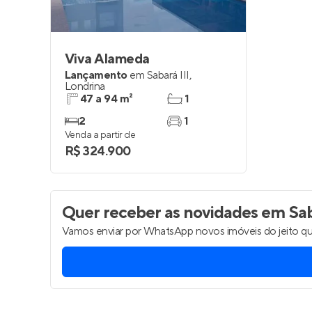
Viva Alameda
Lançamento
em
Sabará III
,
Londrina
47 a 94 m²
1
2
1
Venda a partir de
R$ 324.900
Quer receber as novidades
em Saba
Vamos enviar por WhatsApp novos imóveis do jeito qu