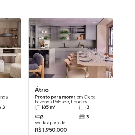
Átrio
enda
Pronto para morar
em
Gleba
Fazenda Palhano
,
Londrina
e 3
185 m²
3
3
3
Venda a partir de
R$ 1.950.000