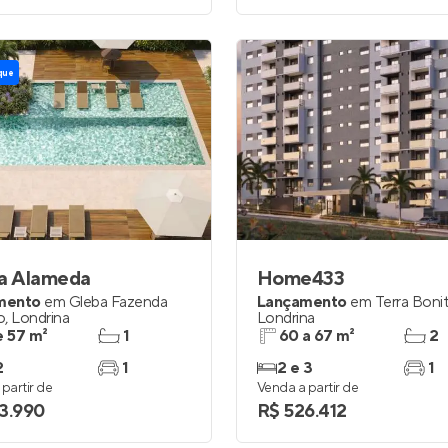
que
ia Alameda
Home433
mento
em
Gleba Fazenda
Lançamento
em
Terra Boni
o
,
Londrina
Londrina
e 57 m²
1
60 a 67 m²
2
2
1
2 e 3
1
partir de
Venda a partir de
3.990
R$ 526.412