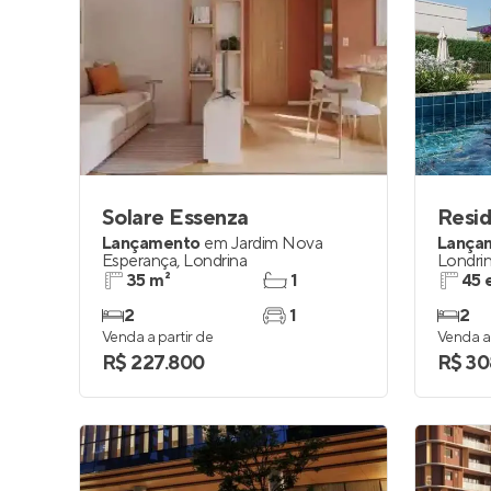
Solare Essenza
Resid
Lançamento
em
Jardim Nova
Lança
Esperança
,
Londrina
Londri
35 m²
1
45 
2
1
2
Venda a partir de
Venda a 
R$ 227.800
R$ 30