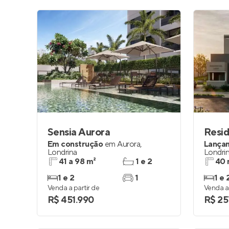
Sensia Aurora
Resid
Em construção
em
Aurora
,
Lança
Londrina
Londri
41 a 98 m²
1 e 2
40 
1 e 2
1
1 e 
Venda a partir de
Venda a 
R$ 451.990
R$ 25