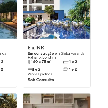
blu.INK
enda
Em construção
em
Gleba Fazenda
Palhano
,
Londrina
e 2
60 a 75 m²
1 e 2
 2
1 e 2
1 e 2
Venda a partir de
Sob Consulta