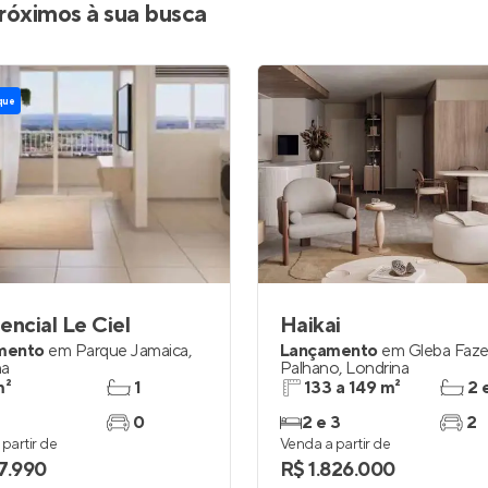
róximos à sua busca
que
encial Le Ciel
Haikai
mento
em
Parque Jamaica
,
Lançamento
em
Gleba Faz
na
Palhano
,
Londrina
m²
1
133 a 149 m²
2 
0
2 e 3
2
partir de
Venda a partir de
7.990
R$ 1.826.000