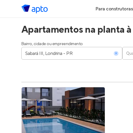
Para construtoras
Apartamentos na planta à 
Geração de Le
Geração de Vis
Bairro, cidade ou empreendimento
Qua
Geração de Ve
Maiores Const
Parcerias Imobi
Anunciar Imóve
Entrar no Pa