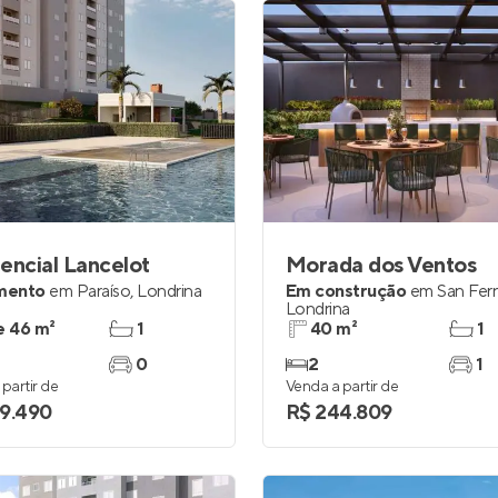
encial Lancelot
Morada dos Ventos
mento
em
Paraíso
,
Londrina
Em construção
em
San Fer
Londrina
e 46 m²
1
40 m²
1
0
2
1
partir de
Venda a partir de
9.490
R$ 244.809