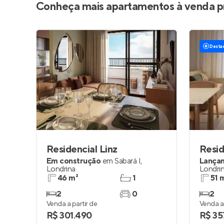
Conheça mais apartamentos à venda p
Desta
Residencial Linz
Resid
Em construção
em
Sabará I
,
Lança
Londrina
Londri
46 m²
1
51 
2
0
2
Venda a partir de
Venda a 
R$ 301.490
R$ 35