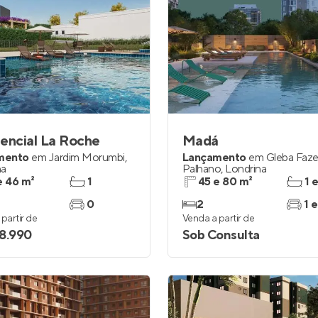
encial La Roche
Madá
mento
em
Jardim Morumbi
,
Lançamento
em
Gleba Faz
na
Palhano
,
Londrina
e 46 m²
1
45 e 80 m²
1 
0
2
1 e
partir de
Venda a partir de
8.990
Sob Consulta