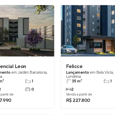
encial Leon
Felicce
mento
em
Jardim Barcelona
,
Lançamento
em
Bela Vista
,
na
Londrina
m²
1
35 m²
1
2
0
2
partir de
Venda a partir de
7.990
R$ 227.800