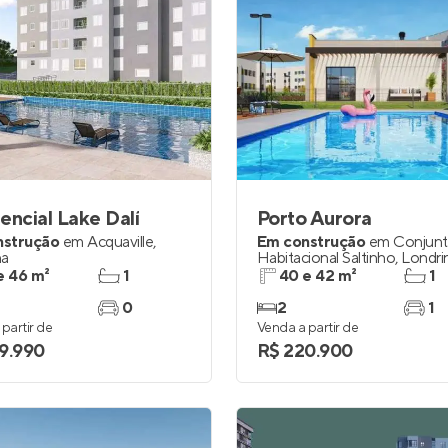
encial Lake Dalí
Porto Aurora
nstrução
em
Acquaville
,
Em construção
em
Conjun
na
Habitacional Saltinho
,
Londri
e 46 m²
1
40 e 42 m²
1
0
2
1
partir de
Venda a partir de
9.990
R$ 220.900