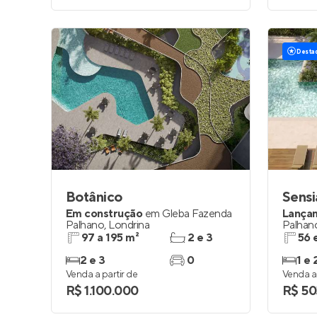
Desta
Botânico
Sens
Em construção
em
Gleba Fazenda
Lança
Palhano
,
Londrina
Palhan
97 a 195 m²
2 e 3
56 
2 e 3
0
1 e 
Venda a partir de
Venda a 
R$ 1.100.000
R$ 50