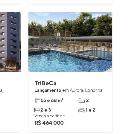
TriBeCa
ta
,
Lançamento
em
Aurora
,
Londrina
55 e 68 m²
2
2 e 3
1 e 2
Venda a partir de
R$ 464.000