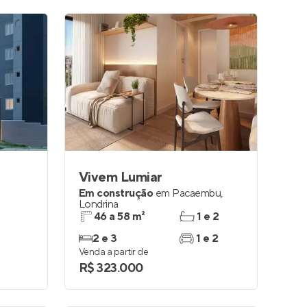
Vivem Lumiar
Em construção
em
Pacaembu
,
Londrina
46 a 58 m²
1 e 2
2 e 3
1 e 2
Venda a partir de
R$ 323.000