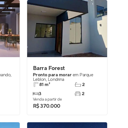
Barra Forest
nando
,
Pronto para morar
em
Parque
Leblon
,
Londrina
81 m²
2
3
2
Venda a partir de
R$ 370.000