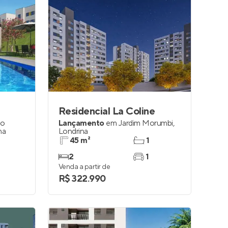
Residencial La Coline
to
Lançamento
em
Jardim Morumbi
,
na
Londrina
45 m²
1
2
1
Venda a partir de
R$ 322.990