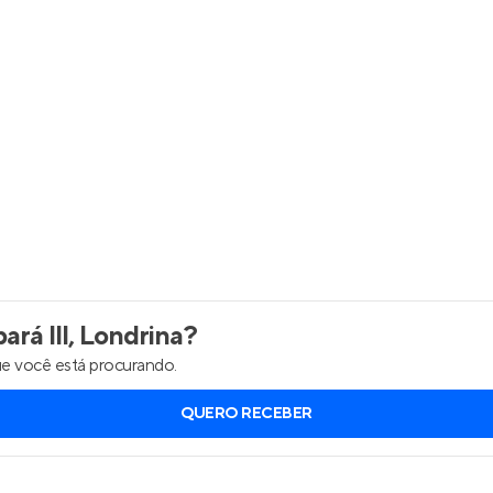
Entrar no Apto
rá III, Londrina
?
e você está procurando.
QUERO RECEBER