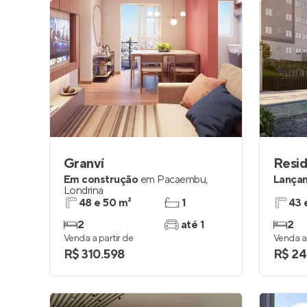
Granví
Resid
Em construção
em
Pacaembu
,
Lança
Londrina
48 e 50 m²
1
43 
2
até 1
2
Venda a partir de
Venda a 
R$ 310.598
R$ 24