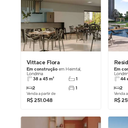
Vittace Flora
Resid
Em construção
em
Heimtal
,
Em co
Londrina
Londri
38 a 45 m²
1
44 
2
1
2
Venda a partir de
Venda a 
R$ 251.048
R$ 25