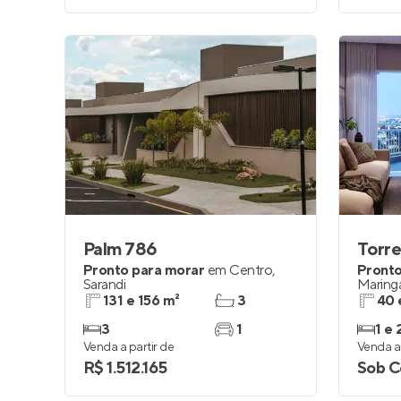
Palm 786
Torre
Pronto para morar
em
Centro
,
Pronto
Sarandi
Maring
131 e 156 m²
3
40 
3
1
1 e 
Venda a partir de
Venda a 
R$ 1.512.165
Sob C