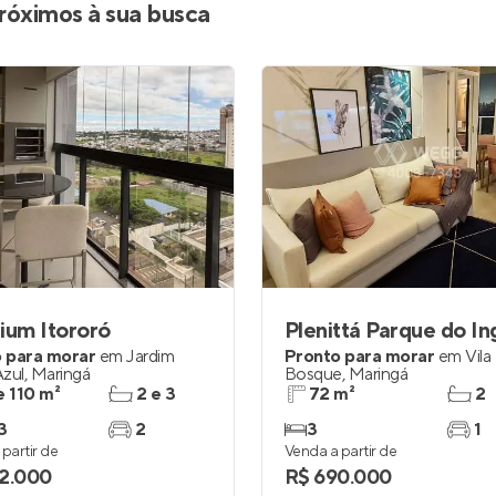
róximos à sua busca
ium Itororó
Plenittá Parque do In
 para morar
em
Jardim
Pronto para morar
em
Vila
Azul
,
Maringá
Bosque
,
Maringá
e 110 m²
2 e 3
72 m²
2
3
2
3
1
partir de
Venda a partir de
2.000
R$ 690.000