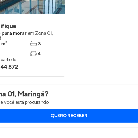
Entrar no Apto
ifique
 para morar
em
Zona 01
,
á
 m²
3
4
partir de
344.872
a 01, Maringá
?
e você está procurando.
QUERO RECEBER