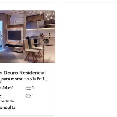
s Douro Residencial
 para morar
em
Vila Emília
,
á
e 54 m²
1
2
1
partir de
onsulta