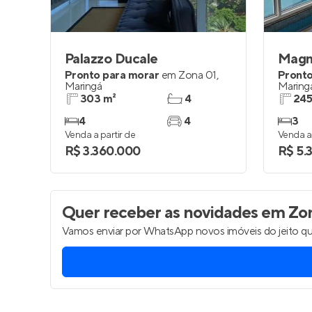
Palazzo Ducale
Magn
Pronto para morar
em
Zona 01
,
Pronto
Maringá
Maring
303 m²
4
245
4
4
3
Venda a partir de
Venda a 
R$ 3.360.000
R$ 5.
Quer receber as novidades
em Zon
Vamos enviar por WhatsApp novos imóveis do jeito qu