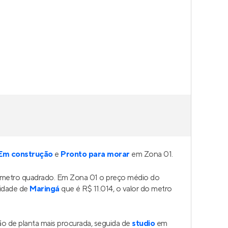
Em construção
e
Pronto para morar
em Zona 01.
o metro quadrado. Em Zona 01 o preço médio do
cidade de
Maringá
que é R$ 11.014, o valor do metro
o de planta mais procurada, seguida de
studio
em