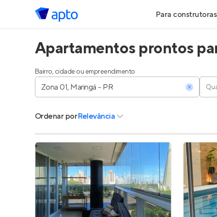
Para construtoras
Apartamentos prontos par
Geração de Le
Geração de Vis
Bairro, cidade ou empreendimento
Qua
Geração de Ve
Ordenar
por
Relevância
Maiores Const
Parcerias Imobi
Anunciar Imóve
Entrar no Pa