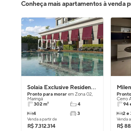
Conheça mais apartamentos à venda p
Solaia Exclusive Residences
Milen
Pronto para morar
em
Zona 02
,
Pronto
Maringá
Cerro 
302 m²
4
94 
4
3
2 e 
Venda a partir de
Venda a 
R$ 7.312.314
R$ 88