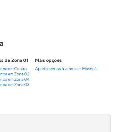
a
os de Zona 01
Mais opções
enda em Centro
Apartamentos à venda
em
Maringá
enda em Zona 02
enda em Zona 04
enda em Zona 03