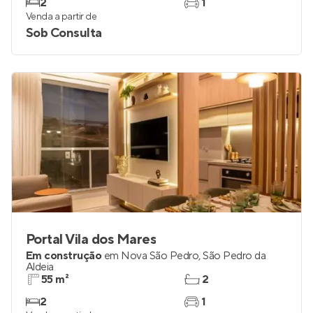
2
1
Venda a partir de
Sob Consulta
Portal Vila dos Mares
Em construção
em
Nova São Pedro
,
São Pedro da
Aldeia
55 m²
2
2
1