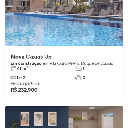
Nova Caxias Up
Em construção
em
Vila Ouro Preto
,
Duque de Caxias
41 m²
1
1 e 2
0
Venda a partir de
R$ 232.900