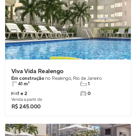
Viva Vida Realengo
Em construção
no
Realengo
,
Rio de Janeiro
41 m²
1
1 e 2
0
Venda a partir de
R$ 245.000