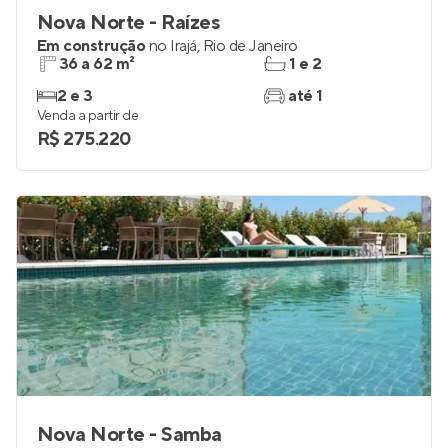
Nova Norte - Raízes
Em construção
no
Irajá
,
Rio de Janeiro
36 a 62 m²
1 e 2
2 e 3
até 1
Venda a partir de
R$ 275.220
Nova Norte - Samba