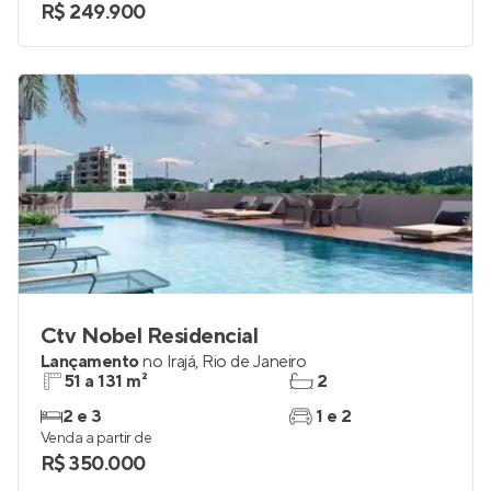
R$ 249.900
Ctv Nobel Residencial
Lançamento
no
Irajá
,
Rio de Janeiro
51 a 131 m²
2
2 e 3
1 e 2
Venda a partir de
R$ 350.000