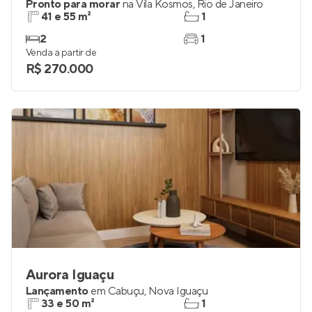
Pronto para morar
na
Vila Kosmos
,
Rio de Janeiro
41 e 55 m²
1
2
1
Venda a partir de
R$ 270.000
Aurora Iguaçu
Lançamento
em
Cabuçu
,
Nova Iguaçu
33 e 50 m²
1