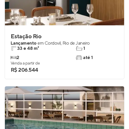
Estação Rio
Lançamento
em
Cordovil
,
Rio de Janeiro
33 e 48 m²
1
2
até 1
Venda a partir de
R$ 206.544