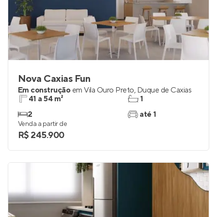
Nova Caxias Fun
Em construção
em
Vila Ouro Preto
,
Duque de Caxias
41 a 54 m²
1
2
até 1
Venda a partir de
R$ 245.900