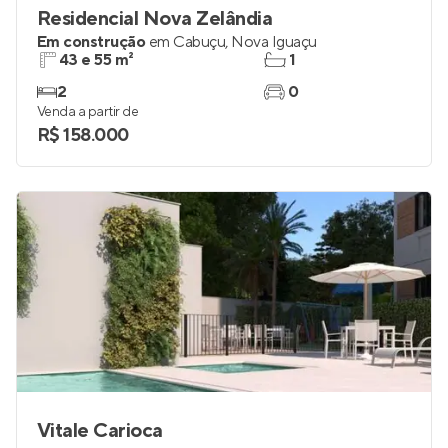
Residencial Nova Zelândia
Em construção
em
Cabuçu
,
Nova Iguaçu
43 e 55 m²
1
2
0
Venda a partir de
R$ 158.000
Vitale Carioca