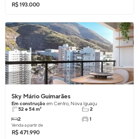
R$ 193.000
Sky Mário Guimarães
Em construção
em
Centro
,
Nova Iguaçu
52 e 54 m²
2
2
1
Venda a partir de
R$ 471.990