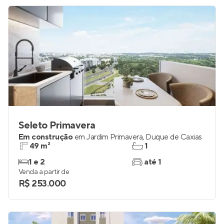
Seleto Primavera
Em construção
em
Jardim Primavera
,
Duque de Caxias
49 m²
1
1 e 2
até 1
Venda a partir de
R$ 253.000