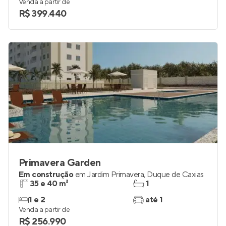
Venda a partir de
R$ 399.440
Primavera Garden
Em construção
em
Jardim Primavera
,
Duque de Caxias
35 e 40 m²
1
1 e 2
até 1
Venda a partir de
R$ 256.990