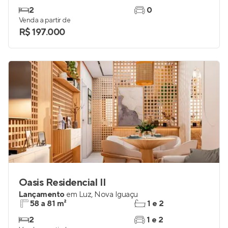
2
0
Venda a partir de
R$ 197.000
Oasis Residencial II
Lançamento
em
Luz
,
Nova Iguaçu
58 a 81 m²
1 e 2
2
1 e 2