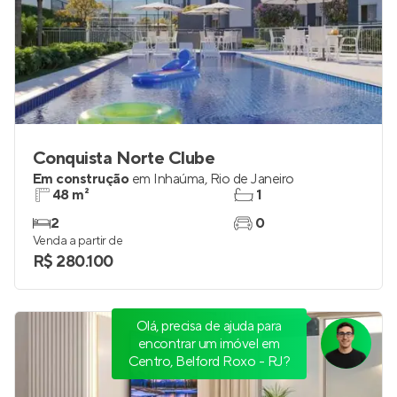
Conquista Norte Clube
Em construção
em
Inhaúma
,
Rio de Janeiro
48 m²
1
2
0
Venda a partir de
R$ 280.100
Olá, precisa de ajuda para
encontrar um imóvel em
Centro, Belford Roxo - RJ?