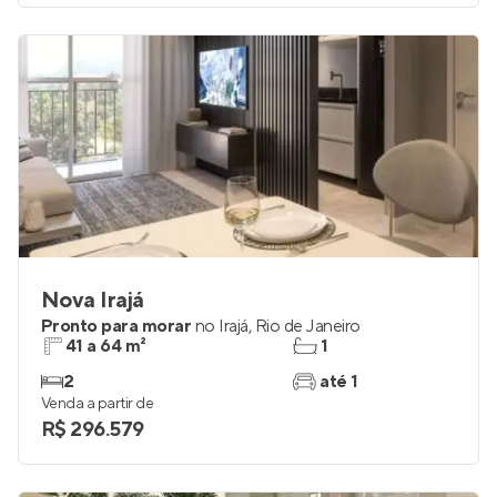
Nova Irajá
Pronto para morar
no
Irajá
,
Rio de Janeiro
41 a 64 m²
1
2
até 1
Venda a partir de
R$ 296.579