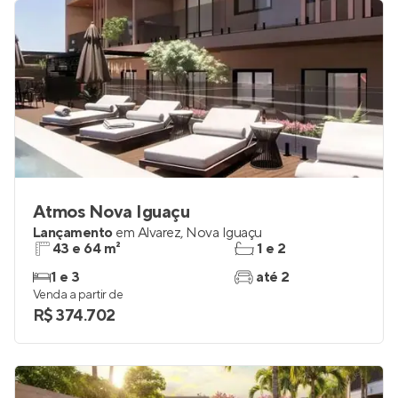
Atmos Nova Iguaçu
Lançamento
em
Alvarez
,
Nova Iguaçu
43 e 64 m²
1 e 2
1 e 3
até 2
Venda a partir de
R$ 374.702