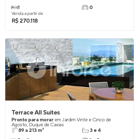
1
0
Venda a partir de
R$ 270.118
Terrace All Suites
Pronto para morar
em
Jardim Vinte e Cinco de
Agosto
,
Duque de Caxias
89 a 213 m²
3 e 4