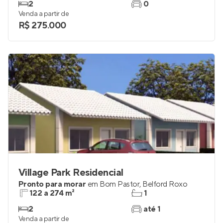
2
0
Venda a partir de
R$ 275.000
Village Park Residencial
Pronto para morar
em
Bom Pastor
,
Belford Roxo
122 a 274 m²
1
2
até 1
Venda a partir de