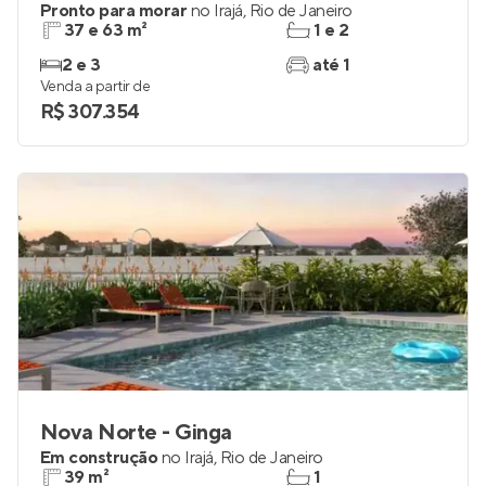
Pronto para morar
no
Irajá
,
Rio de Janeiro
37 e 63 m²
1 e 2
2 e 3
até 1
Venda a partir de
R$ 307.354
Nova Norte - Ginga
Em construção
no
Irajá
,
Rio de Janeiro
39 m²
1