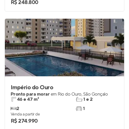
R$ 248.800
Império do Ouro
Pronto para morar
em
Rio do Ouro
,
São Gonçalo
46 e 47 m²
1 e 2
2
1
Venda a partir de
R$ 274.990