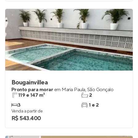
Bougainvillea
Pronto para morar
em
Maria Paula
,
São Gonçalo
119 e 147 m²
2
3
1 e 2
Venda a partir de
R$ 543.400