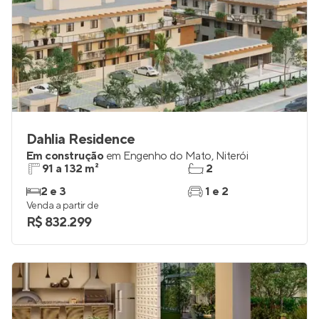
Dahlia Residence
Em construção
em
Engenho do Mato
,
Niterói
91 a 132 m²
2
2 e 3
1 e 2
Venda a partir de
R$ 832.299