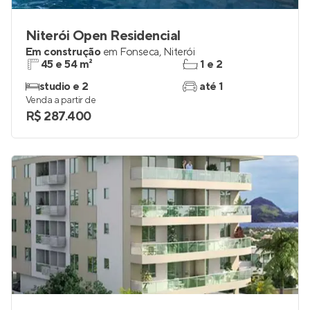
Niterói Open Residencial
Em construção
em
Fonseca
,
Niterói
45 e 54 m²
1 e 2
studio e 2
até 1
Venda a partir de
R$ 287.400