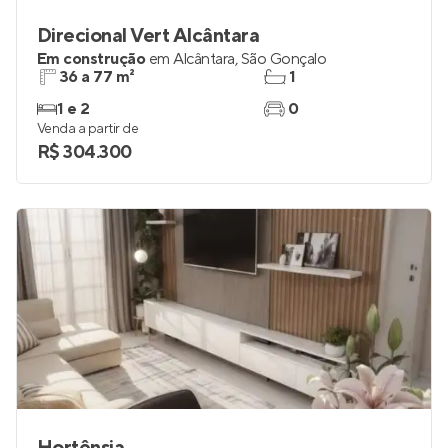
Direcional Vert Alcântara
Em construção
em
Alcântara
,
São Gonçalo
36 a 77 m²
1
1 e 2
0
Venda a partir de
R$ 304.300