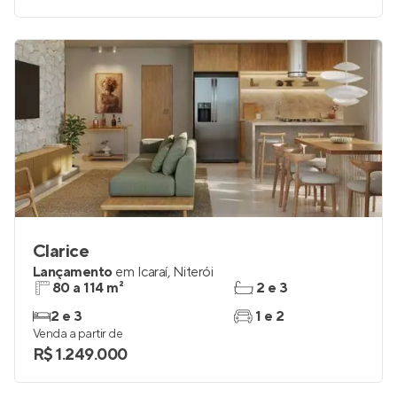
Clarice
Lançamento
em
Icaraí
,
Niterói
80 a 114 m²
2 e 3
2 e 3
1 e 2
Venda a partir de
R$ 1.249.000