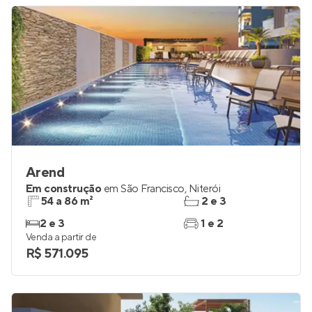
Arend
Em construção
em
São Francisco
,
Niterói
54 a 86 m²
2 e 3
2 e 3
1 e 2
Venda a partir de
R$ 571.095