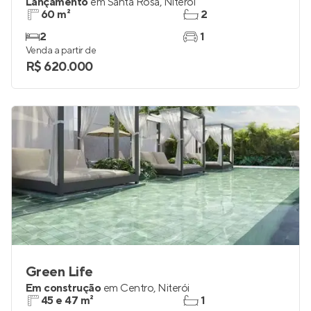
Lançamento
em
Santa Rosa
,
Niterói
60 m²
2
2
1
Venda a partir de
R$ 620.000
Green Life
Em construção
em
Centro
,
Niterói
45 e 47 m²
1