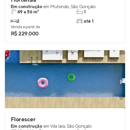
Hortênsia
Em construção
em
Mutondo
,
São Gonçalo
49 a 56 m²
1
2
até 1
Venda a partir de
R$ 229.000
Florescer
Em construção
em
Vila Iara
,
São Gonçalo