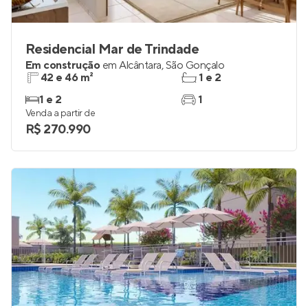
Residencial Mar de Trindade
Em construção
em
Alcântara
,
São Gonçalo
42 e 46 m²
1 e 2
1 e 2
1
Venda a partir de
R$ 270.990