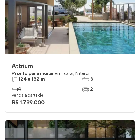
Attrium
Pronto para morar
em
Icaraí
,
Niterói
124 e 132 m²
3
4
2
Venda a partir de
R$ 1.799.000