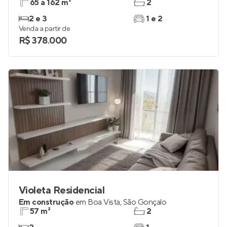
65 a 162 m²
2
2 e 3
1 e 2
Venda a partir de
R$ 378.000
Violeta Residencial
Em construção
em
Boa Vista
,
São Gonçalo
57 m²
2