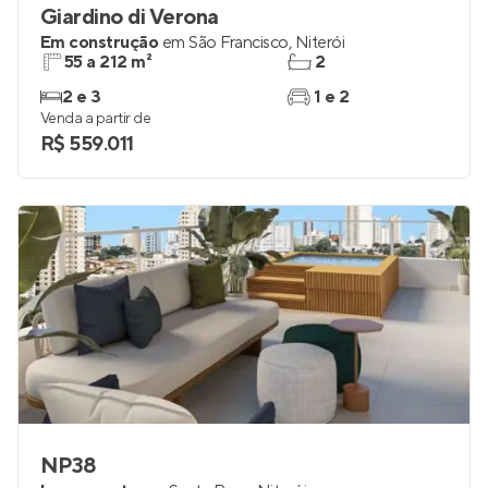
Giardino di Verona
Em construção
em
São Francisco
,
Niterói
55 a 212 m²
2
2 e 3
1 e 2
Venda a partir de
R$ 559.011
NP38