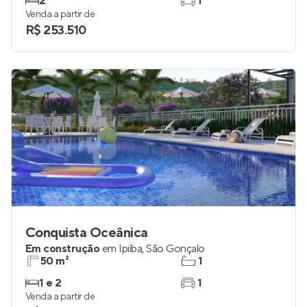
2
1
Venda a partir de
R$ 253.510
Conquista Oceânica
Em construção
em
Ipiíba
,
São Gonçalo
50 m²
1
1 e 2
1
Venda a partir de