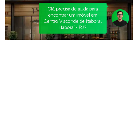
Olá, precisa de ajuda para
encontrar um imóvel em
Centro Visconde de Itaboraí,
Itaboraí - RJ?
141 Living
Em construção
em
Icaraí
,
Niterói
43 a 72 m²
1
studio
até 1
Venda a partir de
R$ 599.000