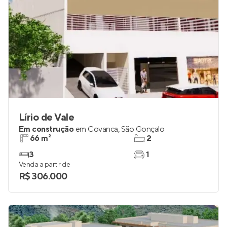
Lírio de Vale
Em construção
em
Covanca
,
São Gonçalo
66 m²
2
3
1
Venda a partir de
R$ 306.000