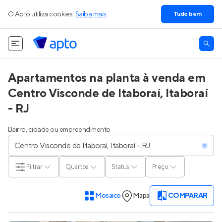
O Apto utiliza cookies.
Saiba mais
.
Tudo bem
Apartamentos na planta à venda em
Centro Visconde de Itaboraí, Itaboraí
- RJ
Bairro, cidade ou empreendimento
Filtrar
Quartos
Status
Preço
Mosaico
Mapa
COMPARAR