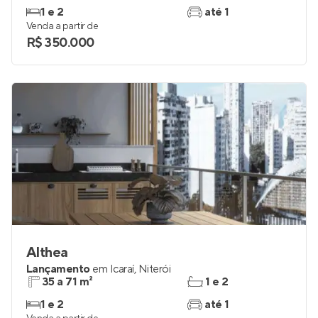
1 e 2
até 1
Venda a partir de
R$ 350.000
Althea
Lançamento
em
Icaraí
,
Niterói
35 a 71 m²
1 e 2
1 e 2
até 1