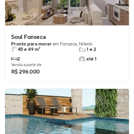
Soul Fonseca
Pronto para morar
em
Fonseca
,
Niterói
45 e 49 m²
1 e 2
2
até 1
Venda a partir de
R$ 296.000