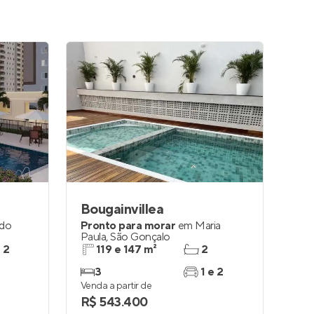
Bougainvillea
 do
Pronto para morar
em
Maria
Paula
,
São Gonçalo
e 2
119 e 147 m²
2
3
1 e 2
Venda a partir de
R$ 543.400