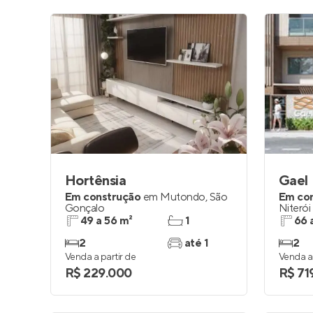
Hortênsia
Gael
Em construção
em
Mutondo
,
São
Em co
Gonçalo
Niterói
49 a 56 m²
1
66 
2
até 1
2
Venda a partir de
Venda a 
R$ 229.000
R$ 71