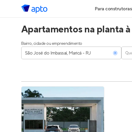
Para construtoras
Apartamentos na planta à 
Geração de Le
Geração de Vis
Bairro, cidade ou empreendimento
Qua
Geração de Ve
Maiores Const
Parcerias Imobi
Anunciar Imóve
Entrar no Pa