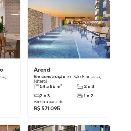
co
Arend
sco
,
Em construção
em
São Francisco
,
Niterói
54 a 86 m²
2 e 3
2 e 3
1 e 2
Venda a partir de
R$ 571.095