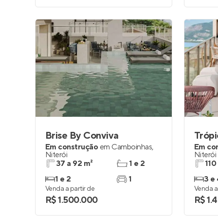
Brise By Conviva
Tróp
Em construção
em
Camboinhas
,
Em co
Niterói
Niterói
37 a 92 m²
1 e 2
110
1 e 2
1
3 e 
Venda a partir de
Venda a 
R$ 1.500.000
R$ 1.