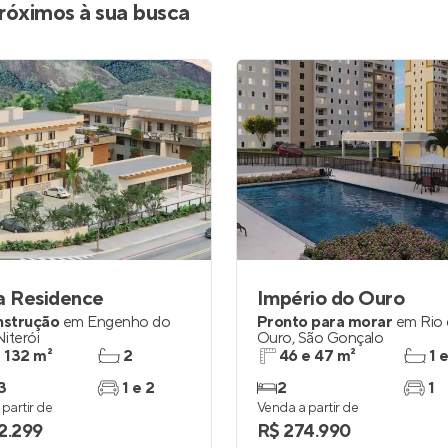
róximos à sua busca
a Residence
Império do Ouro
nstrução
em
Engenho do
Pronto para morar
em
Rio
Niterói
Ouro
,
São Gonçalo
a 132 m²
2
46 e 47 m²
1 
3
1 e 2
2
1
partir de
Venda a partir de
2.299
R$ 274.990