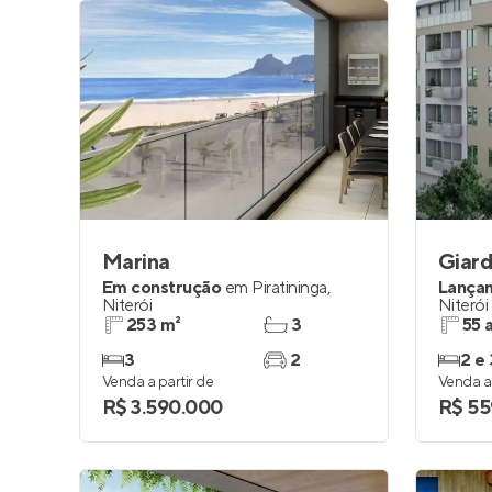
Marina
Giard
Em construção
em
Piratininga
,
Lança
Niterói
Niterói
253 m²
3
55 
3
2
2 e 
Venda a partir de
Venda a 
R$ 3.590.000
R$ 55