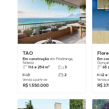
TAO
Flore
Em construção
em
Piratininga
,
Em co
Niterói
Gonçal
116 e 254 m²
3
65 
3
2
2 e 
Venda a partir de
Venda a 
R$ 1.550.000
R$ 37