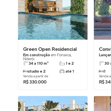
Green Open Residencial
Convi
Em construção
em
Fonseca
,
Lança
Niterói
34 a 110 m²
1 e 2
30 
studio e 2
até 1
1
Venda a partir de
Venda a 
R$ 330.000
R$ 34