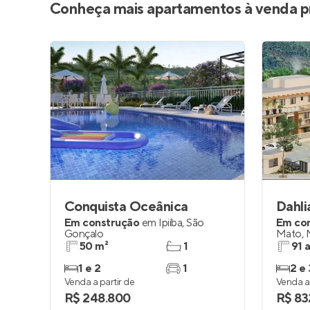
Conheça mais apartamentos à venda p
Conquista Oceânica
Dahli
Em construção
em
Ipiíba
,
São
Em co
Gonçalo
Mato
,
50 m²
1
91 
1 e 2
1
2 e 
Venda a partir de
Venda a 
R$ 248.800
R$ 83