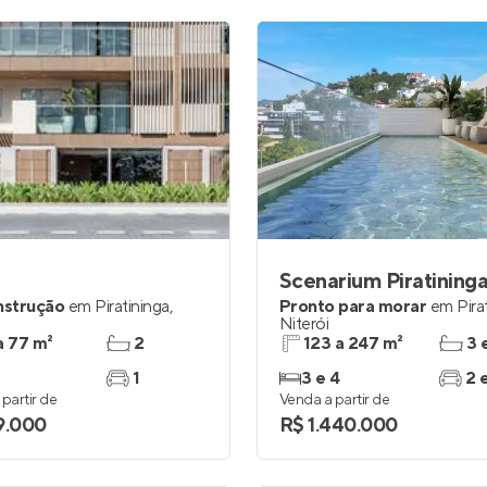
Scenarium Piratining
nstrução
em
Piratininga
,
Pronto para morar
em
Pira
Niterói
a 77 m²
2
123 a 247 m²
3 
1
3 e 4
2 
partir de
Venda a partir de
9.000
R$ 1.440.000