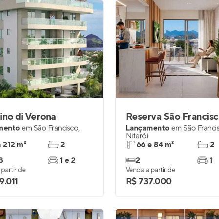
ino di Verona
Reserva São Francis
mento
em
São Francisco
,
Lançamento
em
São Franci
Niterói
a 212 m²
2
66 e 84 m²
2
3
1 e 2
2
1
partir de
Venda a partir de
9.011
R$ 737.000