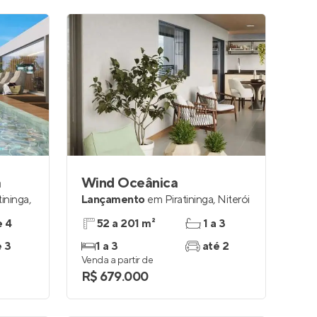
a
Wind Oceânica
tininga
,
Lançamento
em
Piratininga
,
Niterói
e 4
52 a 201 m²
1 a 3
e 3
1 a 3
até 2
Venda a partir de
R$ 679.000