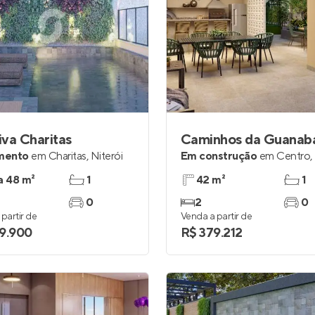
va Charitas
Caminhos da Guanab
mento
em
Charitas
,
Niterói
Em construção
em
Centro
,
a 48 m²
1
42 m²
1
0
2
0
partir de
Venda a partir de
9.900
R$ 379.212