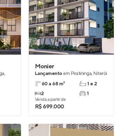
Monier
nga
,
Lançamento
em
Piratininga
,
Niterói
60 a 68 m²
1 e 2
2
1
Venda a partir de
R$ 699.000