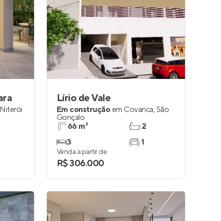
ara
Lírio de Vale
Niterói
Em construção
em
Covanca
,
São
Gonçalo
66 m²
2
3
1
Venda a partir de
R$ 306.000