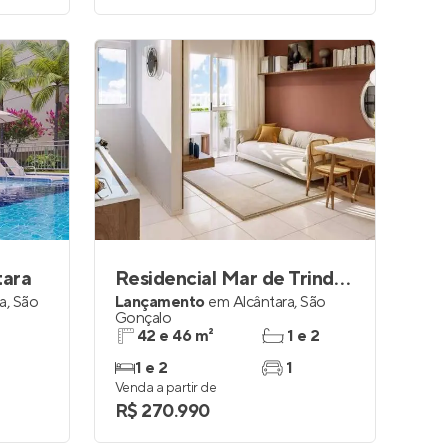
tara
Residencial Mar de Trindade
ra
,
São
Lançamento
em
Alcântara
,
São
Gonçalo
42 e 46 m²
1 e 2
1 e 2
1
Venda a partir de
R$ 270.990