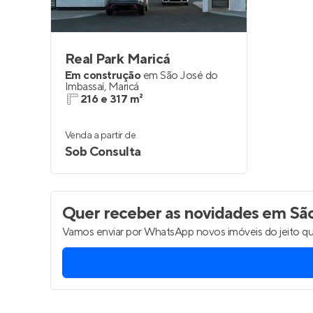
Real Park Maricá
Em construção
em
São José do
Imbassaí
,
Maricá
216 e 317 m²
Venda a partir de
Sob Consulta
Quer receber as novidades
em São 
Vamos enviar por WhatsApp novos imóveis do jeito qu