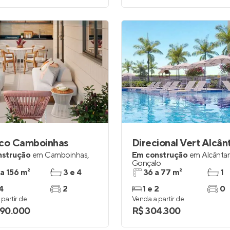
ico Camboinhas
Direcional Vert Alcân
nstrução
em
Camboinhas
,
Em construção
em
Alcânta
Gonçalo
 a 156 m²
3 e 4
36 a 77 m²
1
4
2
1 e 2
0
partir de
Venda a partir de
490.000
R$ 304.300