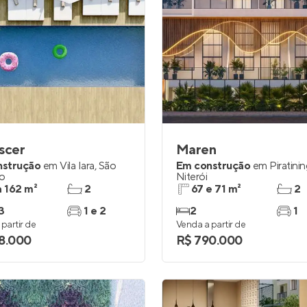
scer
Maren
nstrução
em
Vila Iara
,
São
Em construção
em
Piratini
o
Niterói
a 162 m²
2
67 e 71 m²
2
3
1 e 2
2
1
partir de
Venda a partir de
8.000
R$ 790.000