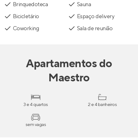
Brinquedoteca
Sauna
Bicicletário
Espaço delivery
Coworking
Sala de reunião
Apartamentos
do
Maestro
3 e 4 quartos
2 e 4 banheiros
sem vagas