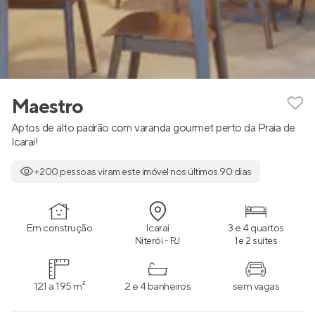
Maestro
Aptos de alto padrão com varanda gourmet perto da Praia de
Icaraí!
+200 pessoas viram este imóvel nos últimos 90 dias
Em construção
Icaraí
3 e 4 quartos
Niterói - RJ
1 e 2 suítes
121 a 195 m²
2 e 4 banheiros
sem vagas