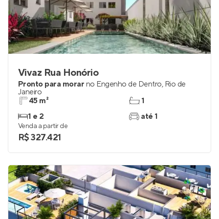
Vivaz Rua Honório
Pronto para morar
no
Engenho de Dentro
,
Rio de
Janeiro
45 m²
1
1 e 2
até 1
Venda a partir de
R$ 327.421