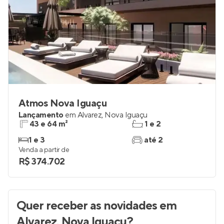
Atmos Nova Iguaçu
Lançamento
em
Alvarez
,
Nova Iguaçu
43 e 64 m²
1 e 2
1 e 3
até 2
Venda a partir de
R$ 374.702
Quer receber as novidades
em
Alvarez, Nova Iguaçu
?