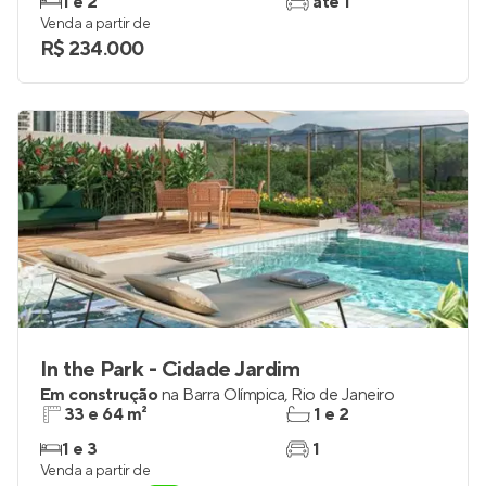
1 e 2
até 1
Venda a partir de
R$ 234.000
In the Park - Cidade Jardim
Em construção
na
Barra Olímpica
,
Rio de Janeiro
33 e 64 m²
1 e 2
1 e 3
1
Venda a partir de