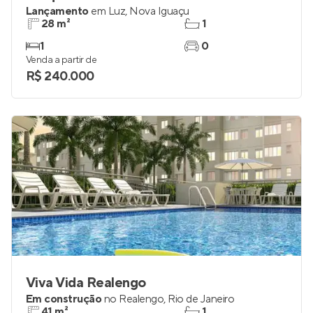
Lançamento
em
Luz
,
Nova Iguaçu
28 m²
1
1
0
Venda a partir de
R$ 240.000
Viva Vida Realengo
Em construção
no
Realengo
,
Rio de Janeiro
41 m²
1