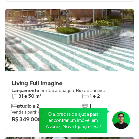
Living Full Imagine
Lançamento
em
Jacarepaguá
,
Rio de Janeiro
31 e 50 m²
1 e 2
studio a 2
1
Venda a partir de
Olá, precisa de ajuda para
R$ 349.000
encontrar um imóvel em
Alvarez, Nova Iguaçu - RJ?