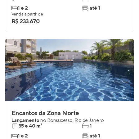
1 e 2
até 1
Venda a partir de
R$ 233.670
Encantos da Zona Norte
Lançamento
no
Bonsucesso
,
Rio de Janeiro
35 e 40 m²
1
1 e 2
até 1