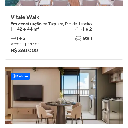
Vitale Walk
Em construção
na
Taquara
,
Rio de Janeiro
42 e 44 m²
1 e 2
1 e 2
até 1
Venda a partir de
R$ 360.000
Destaque