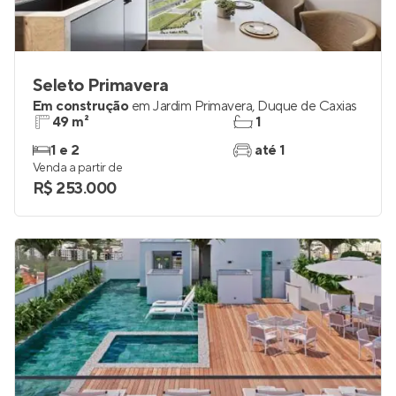
Seleto Primavera
Em construção
em
Jardim Primavera
,
Duque de Caxias
49 m²
1
1 e 2
até 1
Venda a partir de
R$ 253.000