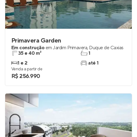
Primavera Garden
Em construção
em
Jardim Primavera
,
Duque de Caxias
35 e 40 m²
1
1 e 2
até 1
Venda a partir de
R$ 256.990