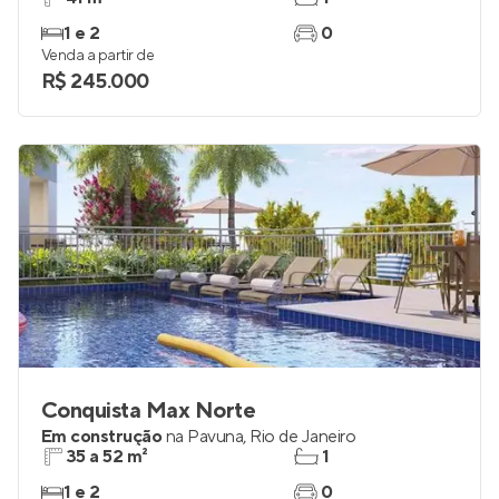
1 e 2
0
Venda a partir de
R$ 245.000
Conquista Max Norte
Em construção
na
Pavuna
,
Rio de Janeiro
35 a 52 m²
1
1 e 2
0