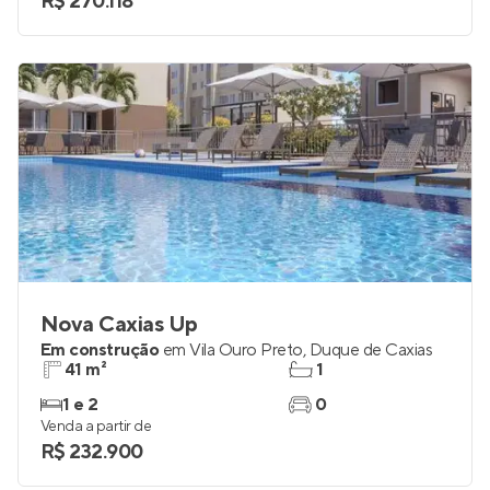
R$ 270.118
Nova Caxias Up
Em construção
em
Vila Ouro Preto
,
Duque de Caxias
41 m²
1
1 e 2
0
Venda a partir de
R$ 232.900