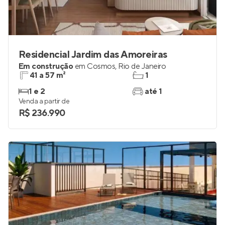
Residencial Jardim das Amoreiras
Em construção
em
Cosmos
,
Rio de Janeiro
41 a 57 m²
1
1 e 2
até 1
Venda a partir de
R$ 236.990