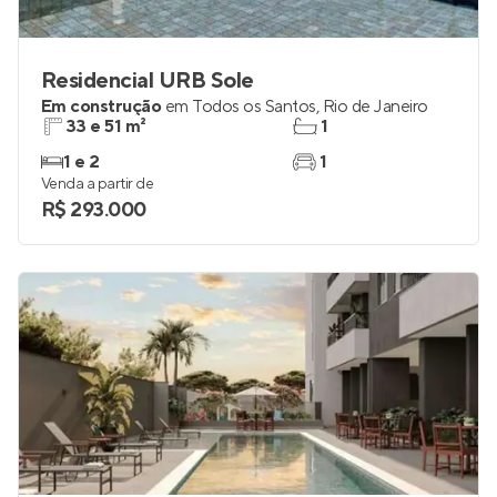
Residencial URB Sole
Em construção
em
Todos os Santos
,
Rio de Janeiro
33 e 51 m²
1
1 e 2
1
Venda a partir de
R$ 293.000