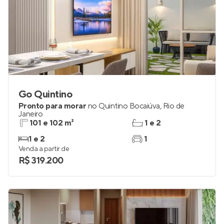
Go Quintino
Pronto para morar
no
Quintino Bocaiúva
,
Rio de
Janeiro
101 e 102 m²
1 e 2
1 e 2
1
Venda a partir de
R$ 319.200