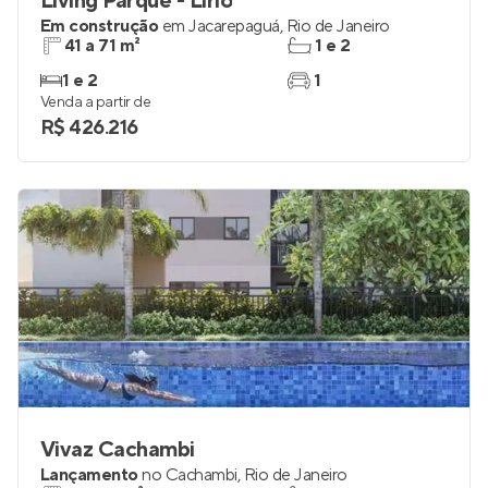
Living Parque - Lírio
Em construção
em
Jacarepaguá
,
Rio de Janeiro
41 a 71 m²
1 e 2
1 e 2
1
Venda a partir de
R$ 426.216
Vivaz Cachambi
Lançamento
no
Cachambi
,
Rio de Janeiro