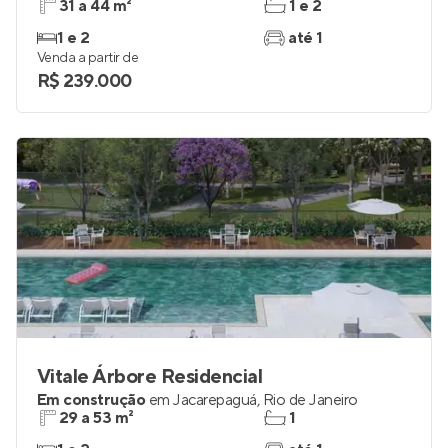
31 a 44 m²
1 e 2
1 e 2
até 1
Venda a partir de
R$ 239.000
Vitale Árbore Residencial
Em construção
em
Jacarepaguá
,
Rio de Janeiro
29 a 53 m²
1