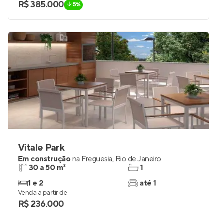
R$ 385.000
5%
Vitale Park
Em construção
na
Freguesia
,
Rio de Janeiro
30 a 50 m²
1
1 e 2
até 1
Venda a partir de
R$ 236.000