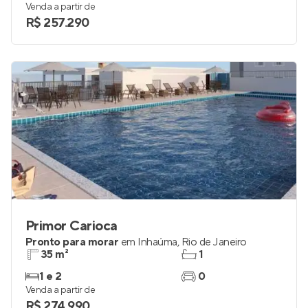
Venda a partir de
R$ 257.290
Primor Carioca
Pronto para morar
em
Inhaúma
,
Rio de Janeiro
35 m²
1
1 e 2
0
Venda a partir de
R$ 274.990