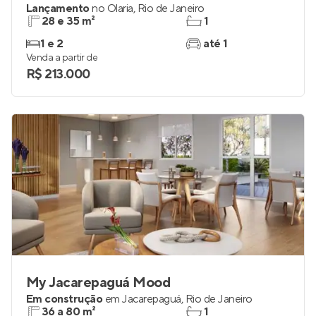
Lançamento
no
Olaria
,
Rio de Janeiro
28 e 35 m²
1
1 e 2
até 1
Venda a partir de
R$ 213.000
My Jacarepaguá Mood
Em construção
em
Jacarepaguá
,
Rio de Janeiro
36 a 80 m²
1