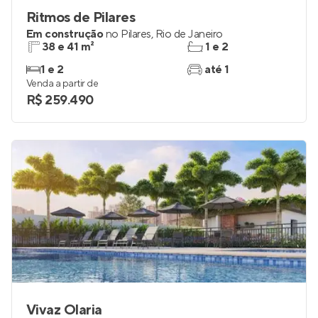
Ritmos de Pilares
Em construção
no
Pilares
,
Rio de Janeiro
38 e 41 m²
1 e 2
1 e 2
até 1
Venda a partir de
R$ 259.490
Vivaz Olaria