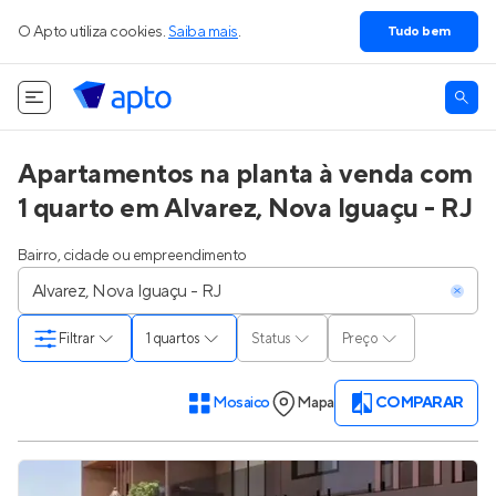
O Apto utiliza cookies.
Saiba mais
.
Tudo bem
Apartamentos na planta à venda com
1 quarto em Alvarez, Nova Iguaçu - RJ
Bairro, cidade ou empreendimento
Filtrar
1 quartos
Status
Preço
Mosaico
Mapa
COMPARAR