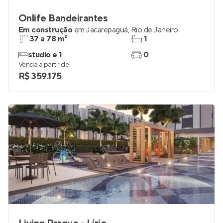
Onlife Bandeirantes
Em construção
em
Jacarepaguá
,
Rio de Janeiro
37 a 78 m²
1
studio e 1
0
Venda a partir de
R$ 359.175