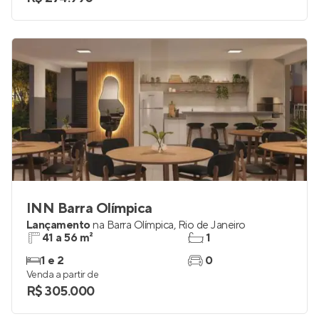
INN Barra Olímpica
Lançamento
na
Barra Olímpica
,
Rio de Janeiro
41 a 56 m²
1
1 e 2
0
Venda a partir de
R$ 305.000