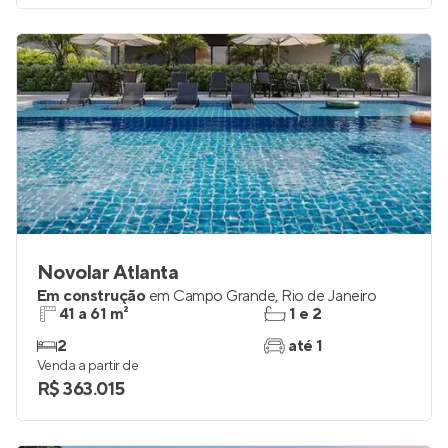
Novolar Atlanta
Em construção
em
Campo Grande
,
Rio de Janeiro
41 a 61 m²
1 e 2
2
até 1
Venda a partir de
R$ 363.015