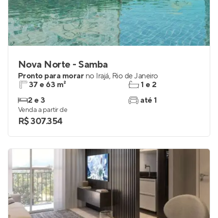
Nova Norte - Samba
Pronto para morar
no
Irajá
,
Rio de Janeiro
37 e 63 m²
1 e 2
2 e 3
até 1
Venda a partir de
R$ 307.354