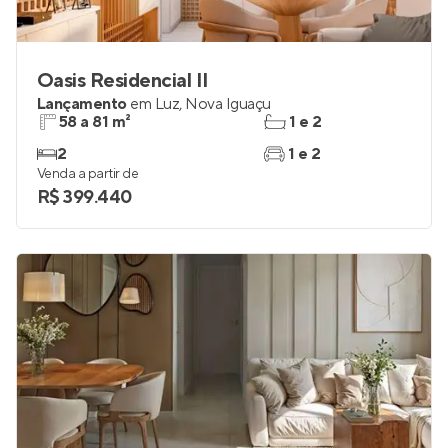
Oasis Residencial II
Lançamento
em
Luz
,
Nova Iguaçu
58 a 81 m²
1 e 2
2
1 e 2
Venda a partir de
R$ 399.440