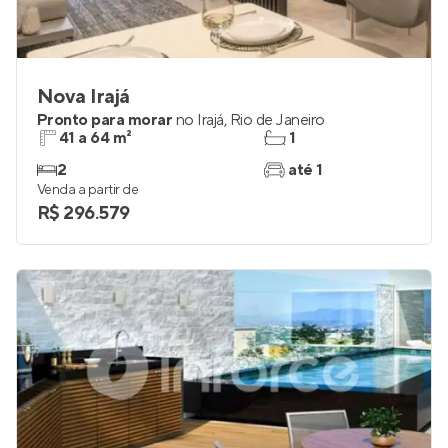
Nova Irajá
Pronto para morar
no
Irajá
,
Rio de Janeiro
41 a 64 m²
1
2
até 1
Venda a partir de
R$ 296.579