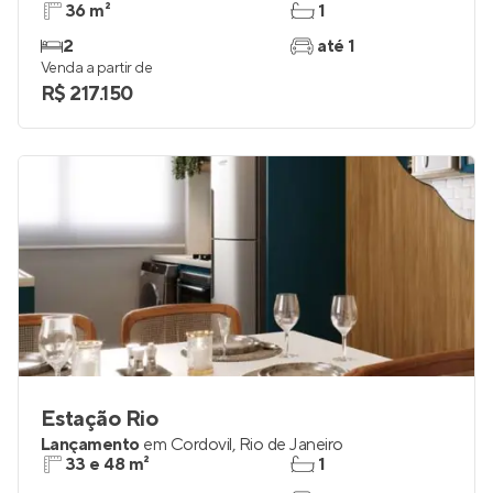
36 m²
1
2
até 1
Venda a partir de
R$ 217.150
Estação Rio
Lançamento
em
Cordovil
,
Rio de Janeiro
33 e 48 m²
1