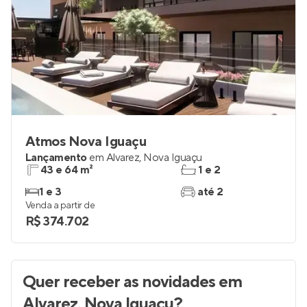
Atmos Nova Iguaçu
Lançamento
em
Alvarez
,
Nova Iguaçu
43 e 64 m²
1 e 2
1 e 3
até 2
Venda a partir de
R$ 374.702
Quer receber as novidades
em
Alvarez, Nova Iguaçu
?