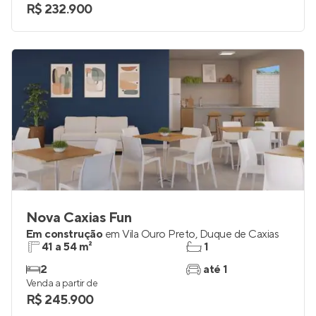
R$ 232.900
Nova Caxias Fun
Em construção
em
Vila Ouro Preto
,
Duque de Caxias
41 a 54 m²
1
2
até 1
Venda a partir de
R$ 245.900