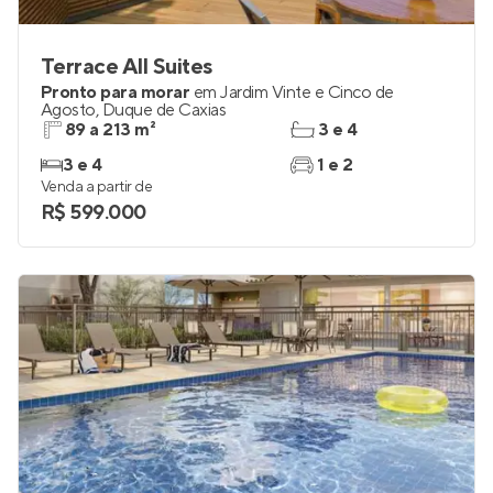
Terrace All Suites
Pronto para morar
em
Jardim Vinte e Cinco de
Agosto
,
Duque de Caxias
89 a 213 m²
3 e 4
3 e 4
1 e 2
Venda a partir de
R$ 599.000