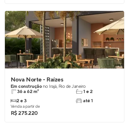
Nova Norte - Raízes
Em construção
no
Irajá
,
Rio de Janeiro
36 a 62 m²
1 e 2
2 e 3
até 1
Venda a partir de
R$ 275.220