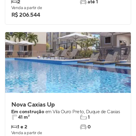
2
até 1
Venda a partir de
R$ 206.544
Nova Caxias Up
Em construção
em
Vila Ouro Preto
,
Duque de Caxias
41 m²
1
1 e 2
0
Venda a partir de