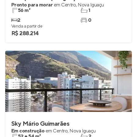
Pronto para morar
em
Centro
,
Nova Iguaçu
56 m²
1
2
0
Venda a partir de
R$ 288.214
Sky Mário Guimarães
Em construção
em
Centro
,
Nova Iguaçu
52 e 54 m²
2