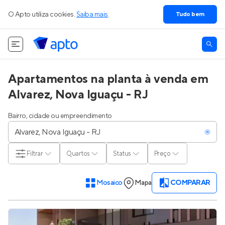
O Apto utiliza cookies.
Saiba mais
.
Tudo bem
Apartamentos na planta à venda em
Alvarez, Nova Iguaçu - RJ
Bairro, cidade ou empreendimento
Filtrar
Quartos
Status
Preço
Mosaico
Mapa
COMPARAR