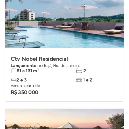
Ctv Nobel Residencial
Lançamento
no
Irajá
,
Rio de Janeiro
51 a 131 m²
2
2 e 3
1 e 2
Venda a partir de
R$ 350.000