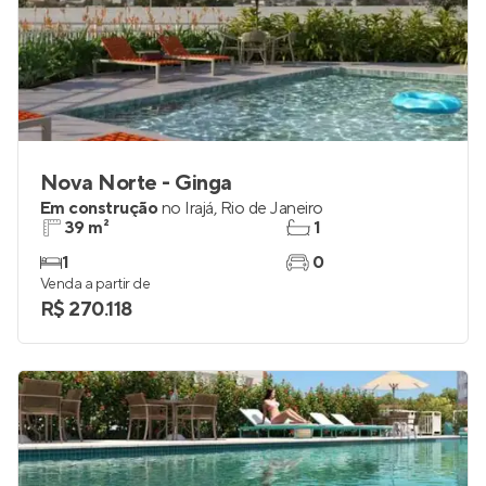
Nova Norte - Ginga
Em construção
no
Irajá
,
Rio de Janeiro
39 m²
1
1
0
Venda a partir de
R$ 270.118