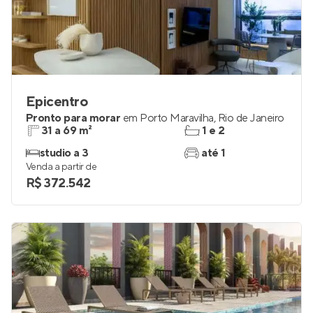
Epicentro
Pronto para morar
em
Porto Maravilha
,
Rio de Janeiro
31 a 69 m²
1 e 2
studio a 3
até 1
Venda a partir de
R$ 372.542