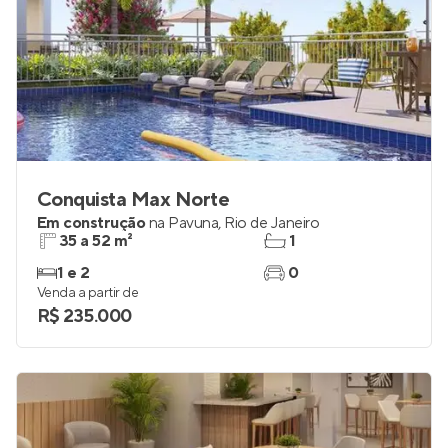
Conquista Max Norte
Em construção
na
Pavuna
,
Rio de Janeiro
35 a 52 m²
1
1 e 2
0
Venda a partir de
R$ 235.000