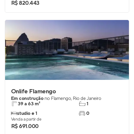
R$ 820.443
Onlife Flamengo
Em construção
no
Flamengo
,
Rio de Janeiro
39 a 63 m²
1
studio e 1
0
Venda a partir de
R$ 691.000