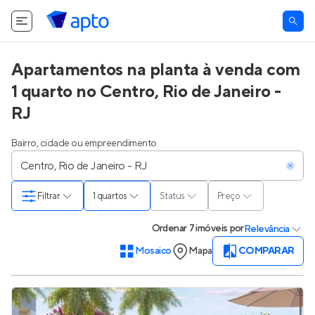
Apartamentos na planta à venda com
1 quarto no Centro, Rio de Janeiro -
RJ
Bairro, cidade ou empreendimento
Filtrar
1 quartos
Status
Preço
Ordenar
7 imóveis
por
Relevância
Mosaico
Mapa
COMPARAR