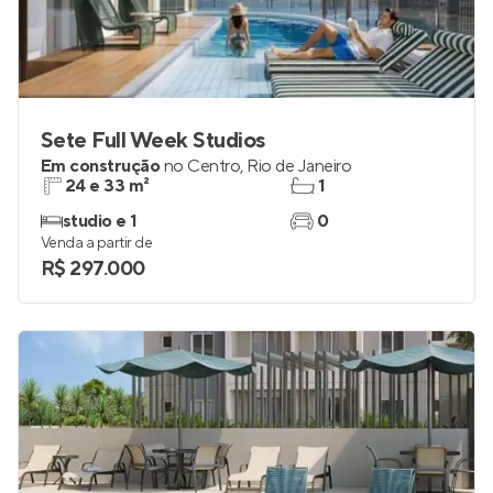
Sete Full Week Studios
Em construção
no
Centro
,
Rio de Janeiro
24 e 33 m²
1
studio e 1
0
Venda a partir de
R$ 297.000