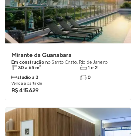
Mirante da Guanabara
Em construção
no
Santo Cristo
,
Rio de Janeiro
30 a 65 m²
1 e 2
studio a 3
0
Venda a partir de
R$ 415.629