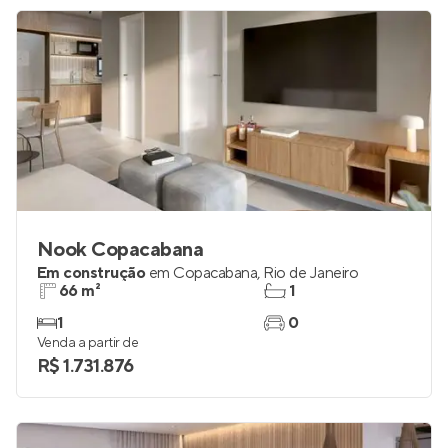
Nook Copacabana
Em construção
em
Copacabana
,
Rio de Janeiro
66 m²
1
1
0
Venda a partir de
R$ 1.731.876