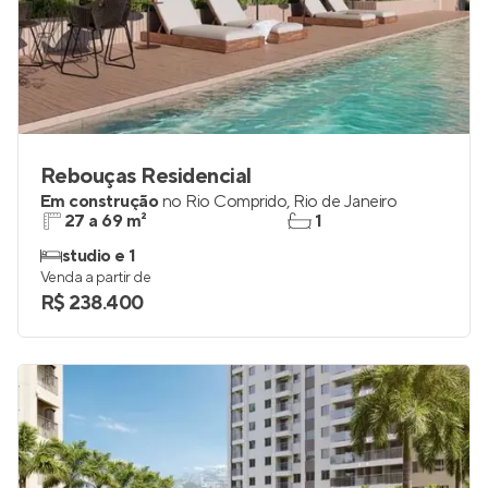
Rebouças Residencial
Em construção
no
Rio Comprido
,
Rio de Janeiro
27 a 69 m²
1
studio e 1
Venda a partir de
R$ 238.400