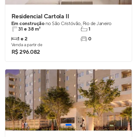
Residencial Cartola II
Em construção
no
São Cristóvão
,
Rio de Janeiro
31 e 38 m²
1
1 e 2
0
Venda a partir de
R$ 296.082