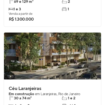
69 e 129 m²
2
1 e 3
1
Venda a partir de
R$ 1.300.000
Céu Laranjeiras
Em construção
em
Laranjeiras
,
Rio de Janeiro
30 a 74 m²
1 e 2