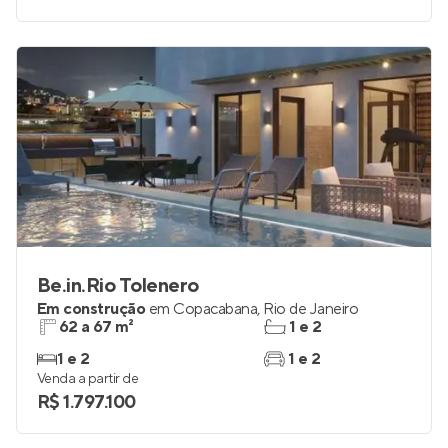
Be.in.Rio Tolenero
Em construção
em
Copacabana
,
Rio de Janeiro
62 a 67 m²
1 e 2
1 e 2
1 e 2
Venda a partir de
R$ 1.797.100