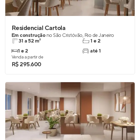
Residencial Cartola
Em construção
no
São Cristóvão
,
Rio de Janeiro
31 a 52 m²
1 e 2
1 e 2
até 1
Venda a partir de
R$ 295.600