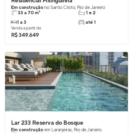
Residencial Pixinguinha
Em construção
no
Santo Cristo
,
Rio de Janeiro
33 a 70 m²
1 e 2
1 a 3
até 1
Venda a partir de
R$ 349.649
Lar 233 Reserva do Bosque
Em construção
em
Laranjeiras
,
Rio de Janeiro