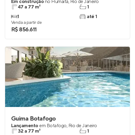
Em construção
no
Humaitá
,
Rio de Janeiro
47 a 77 m²
1
1
até 1
Venda a partir de
R$ 856.611
Guima Botafogo
Lançamento
em
Botafogo
,
Rio de Janeiro
32 a 77 m²
1