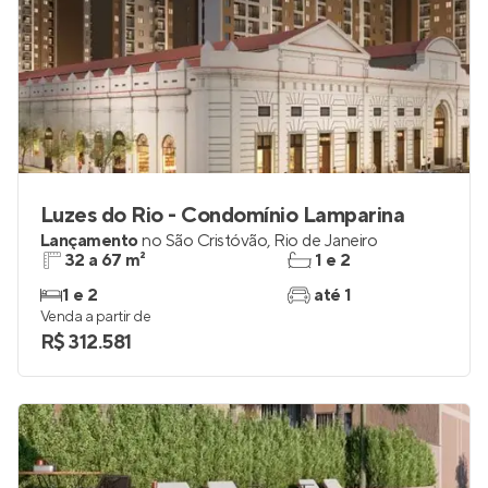
Luzes do Rio - Condomínio Lamparina
Lançamento
no
São Cristóvão
,
Rio de Janeiro
32 a 67 m²
1 e 2
1 e 2
até 1
Venda a partir de
R$ 312.581