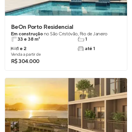
BeOn Porto Residencial
Em construção
no
São Cristóvão
,
Rio de Janeiro
33 e 38 m²
1
1 e 2
até 1
Venda a partir de
R$ 304.000