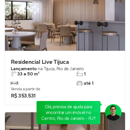
Residencial Live Tijuca
Lançamento
na
Tijuca
,
Rio de Janeiro
33 e 50 m²
1
1
até 1
Venda a partir de
R$ 353.531
Olá, precisa de ajuda para
encontrar um imóvel no
Centro, Rio de Janeiro - RJ?