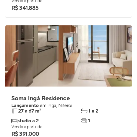
Venda a partir de
R$ 341.885
Soma Ingá Residence
Lançamento
em
Ingá
,
Niterói
27 a 67 m²
1 e 2
studio a 2
1
Venda a partir de
R$ 391.000