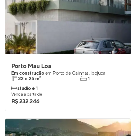
Porto Mau Loa
Em construção
em
Porto de Galinhas
,
Ipojuca
22 e 25 m²
1
studio e 1
Venda a partir de
R$ 232.246