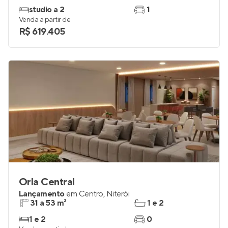
studio a 2
1
Venda a partir de
R$ 619.405
Orla Central
Lançamento
em
Centro
,
Niterói
31 a 53 m²
1 e 2
1 e 2
0