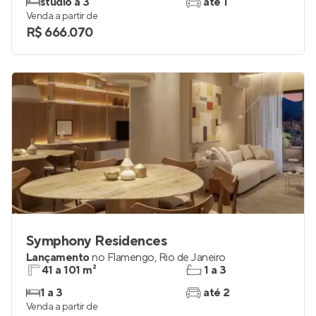
studio a 3
até 1
Venda a partir de
R$ 666.070
Symphony Residences
Lançamento
no
Flamengo
,
Rio de Janeiro
41 a 101 m²
1 a 3
1 a 3
até 2
Venda a partir de