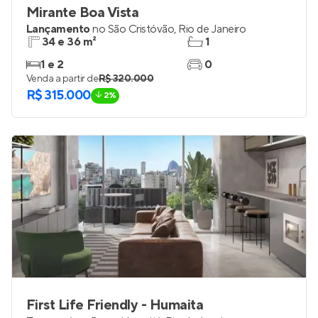
Mirante Boa Vista
Lançamento
no
São Cristóvão
,
Rio de Janeiro
34 e 36 m²
1
1 e 2
0
Venda a partir de
R$ 320.000
R$ 315.000
2%
First Life Friendly - Humaita