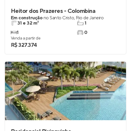
Heitor dos Prazeres - Colombina
Em construção
no
Santo Cristo
,
Rio de Janeiro
31 e 32 m²
1
1
0
Venda a partir de
R$ 327.374