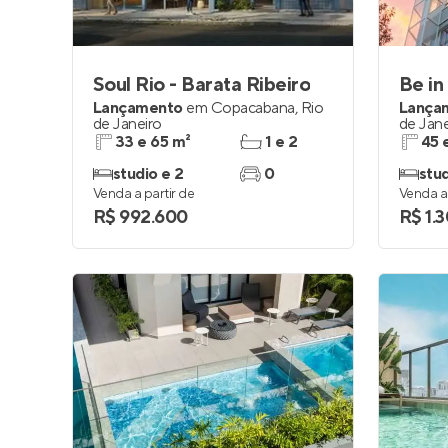
Soul Rio - Barata Ribeiro
Be in
Lançamento
em
Copacabana
,
Rio
Lança
de Janeiro
de Jane
33 e 65 m²
1 e 2
45 
studio e 2
0
stud
Venda a partir de
Venda a 
R$ 992.600
R$ 1.