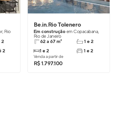
Be.in.Rio Tolenero
or
,
Rio
Em construção
em
Copacabana
,
Rio de Janeiro
e 2
62 a 67 m²
1 e 2
é 2
1 e 2
1 e 2
Venda a partir de
R$ 1.797.100