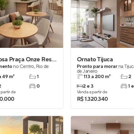
Saudosa Praça Onze Residencial
Ornato Tijuca
mento
no
Centro
,
Rio de
Pronto para morar
na
Tijuc
de Janeiro
a 49 m²
1
113 a 200 m²
2
2
0
2 e 3
1 e
partir de
Venda a partir de
0.000
R$ 1.320.340