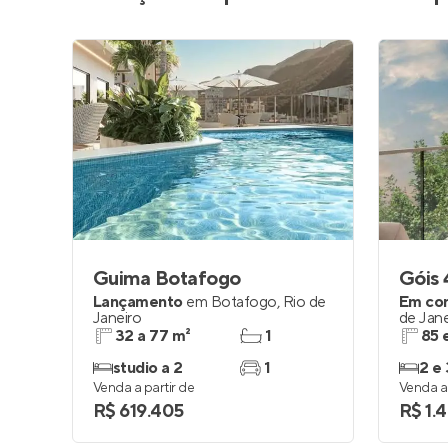
Guima Botafogo
Góis 
Lançamento
em
Botafogo
,
Rio de
Em co
Janeiro
de Jane
32 a 77 m²
1
85 
studio a 2
1
2 e 
Venda a partir de
Venda a 
R$ 619.405
R$ 1.