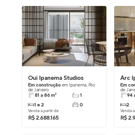
Oui Ipanema Studios
Arc 
Em construção
em
Ipanema
,
Rio
Em co
de Janeiro
de Jane
81 a 86 m²
1
94 
1 e 2
0
2
Venda a partir de
Venda a 
R$ 2.688.165
R$ 2.