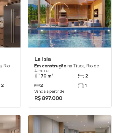
La Isla
a
,
Rio
Em construção
na
Tijuca
,
Rio de
Janeiro
70 m²
2
 2
2
1
Venda a partir de
R$ 897.000