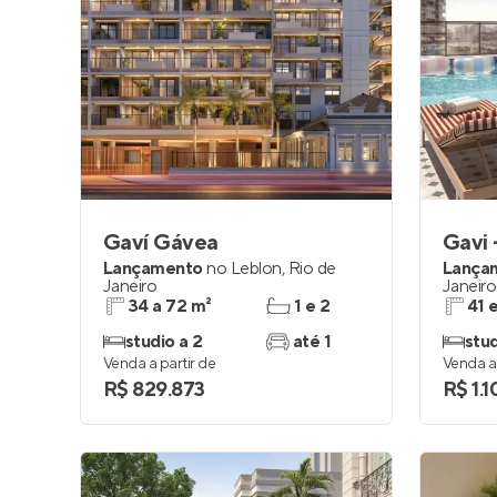
Gaví Gávea
Gavi 
Lançamento
no
Leblon
,
Rio de
Lança
Janeiro
Janeiro
34 a 72 m²
1 e 2
41 
studio a 2
até 1
stud
Venda a partir de
Venda a 
R$ 829.873
R$ 1.1