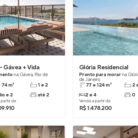
– Gávea + Vida
Glória Residencial
mento
na
Gávea
,
Rio de
Pronto para morar
na
Glóri
de Janeiro
e 74 m²
1 e 2
77 e 124 m²
2 
io e 2
até 2
2 e 4
0
partir de
Venda a partir de
09.910
R$ 1.478.200