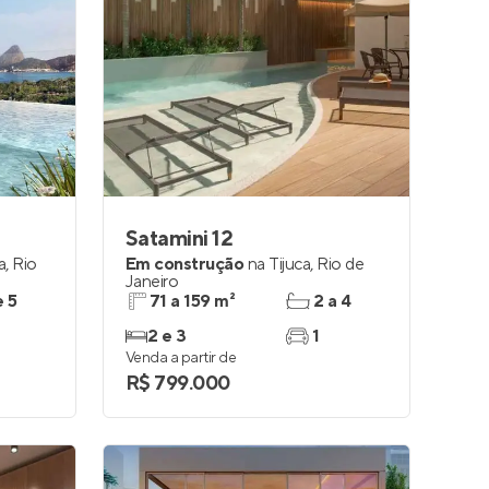
Satamini 12
a
,
Rio
Em construção
na
Tijuca
,
Rio de
Janeiro
e 5
71 a 159 m²
2 a 4
2 e 3
1
Venda a partir de
R$ 799.000