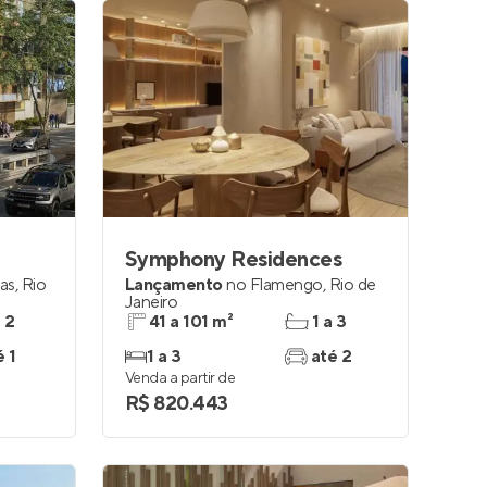
Symphony Residences
ras
,
Rio
Lançamento
no
Flamengo
,
Rio de
Janeiro
e 2
41 a 101 m²
1 a 3
é 1
1 a 3
até 2
Venda a partir de
R$ 820.443