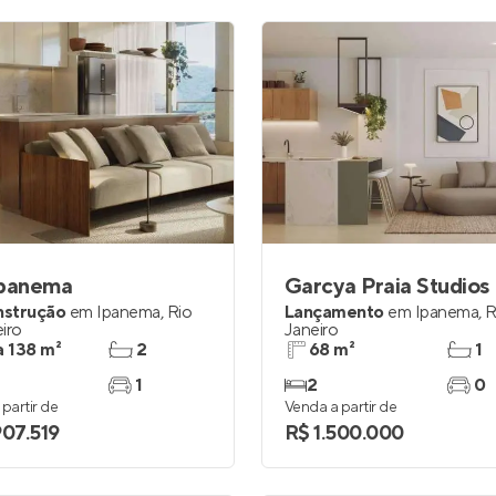
Ipanema
Garcya Praia Studios
nstrução
em
Ipanema
,
Rio
Lançamento
em
Ipanema
,
R
iro
Janeiro
a 138 m²
2
68 m²
1
1
2
0
partir de
Venda a partir de
907.519
R$ 1.500.000