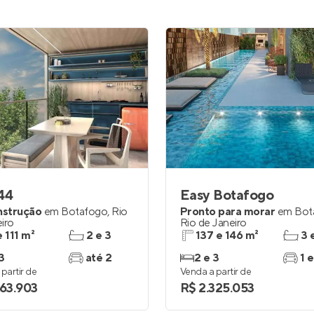
44
Easy Botafogo
nstrução
em
Botafogo
,
Rio
Pronto para morar
em
Bot
iro
Rio de Janeiro
e 111 m²
2 e 3
137 e 146 m²
3 
3
até 2
2 e 3
1 e
partir de
Venda a partir de
463.903
R$ 2.325.053