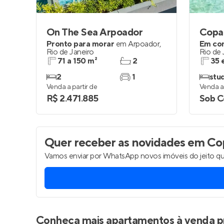
On The Sea Arpoador
Copa
Pronto para morar
em
Arpoador
,
Em co
Rio de Janeiro
Rio de 
71 a 150 m²
2
35 
2
1
stud
Venda a partir de
Venda a 
R$ 2.471.885
Sob C
Quer receber as novidades
em Cop
Vamos enviar por WhatsApp novos imóveis do jeito qu
Conheça mais apartamentos à venda p