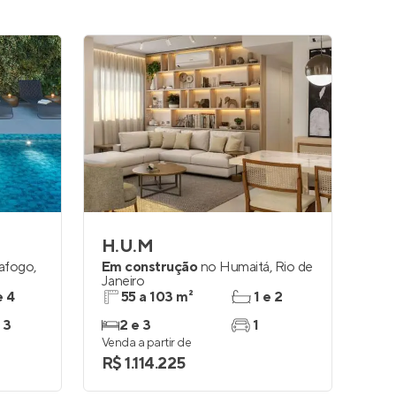
H.U.M
afogo
,
Em construção
no
Humaitá
,
Rio de
Janeiro
e 4
55 a 103 m²
1 e 2
 3
2 e 3
1
Venda a partir de
R$ 1.114.225