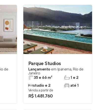
Parque Studios
io de
Lançamento
em
Ipanema
,
Rio de
Janeiro
35 e 66 m²
1 e 2
studio e 2
até 1
Venda a partir de
R$ 1.481.760