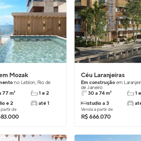
hem Mozak
Céu Laranjeiras
mento
no
Leblon
,
Rio de
Em construção
em
Laranjei
de Janeiro
a 77 m²
1 e 2
30 a 74 m²
1 
io e 2
até 1
studio a 3
at
partir de
Venda a partir de
683.000
R$ 666.070