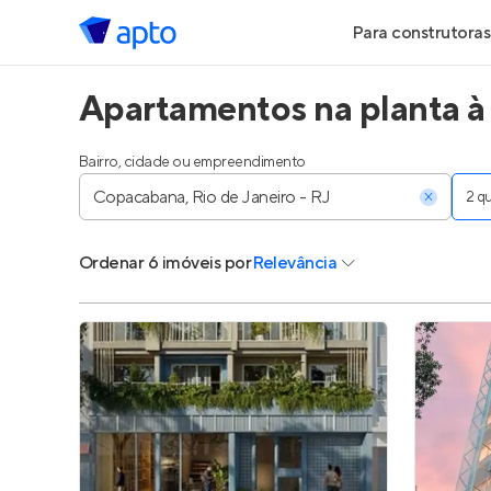
Para construtoras
Apartamentos na planta à
Geração de Le
Geração de Vis
Bairro, cidade ou empreendimento
2 
Geração de Ve
Ordenar
6 imóveis
por
Relevância
Maiores Const
Parcerias Imobi
Anunciar Imóve
Entrar no Pa