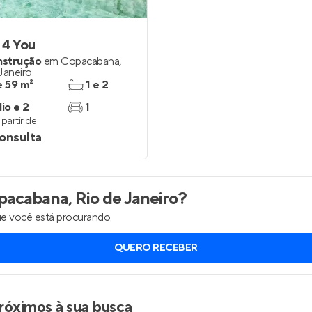
 4 You
nstrução
em
Copacabana
,
Janeiro
e 59 m²
1 e 2
io e 2
1
partir de
onsulta
acabana, Rio de Janeiro
?
e você está procurando.
QUERO RECEBER
róximos à sua busca