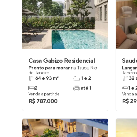
Casa Gabizo Residencial
Pronto para morar
na
Tijuca
,
Rio
Lança
de Janeiro
Janeiro
64 e 93 m²
1 e 2
32 
2
até 1
1 e 
Venda a partir de
Venda a 
R$ 787.000
R$ 29