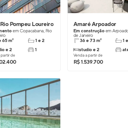
Entrar no Apto
 Rio Pompeu Loureiro
Amaré Arpoador
mento
em
Copacabana
,
Rio
Em construção
em
Arpoad
iro
de Janeiro
e 65 m²
1 e 2
36 e 73 m²
1 
io e 2
1
studio e 2
at
partir de
Venda a partir de
302.400
R$ 1.539.700