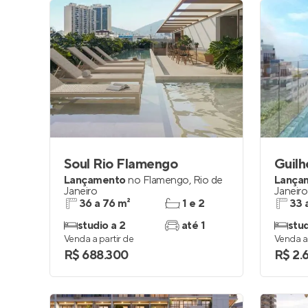
Soul Rio Flamengo
Guil
Lançamento
no
Flamengo
,
Rio de
Lança
Janeiro
Janeiro
36 a 76 m²
1 e 2
33 
studio a 2
até 1
stud
Venda a partir de
Venda a 
R$ 688.300
R$ 2.