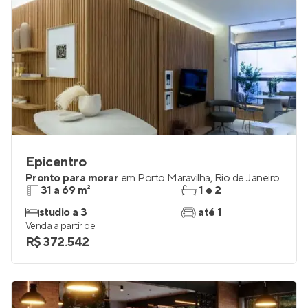
Epicentro
Pronto para morar
em
Porto Maravilha
,
Rio de Janeiro
31 a 69 m²
1 e 2
studio a 3
até 1
Venda a partir de
R$ 372.542