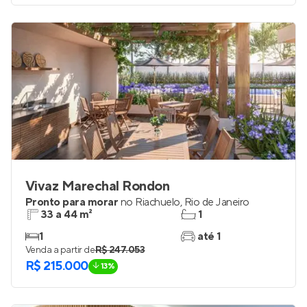
Vivaz Marechal Rondon
Pronto para morar
no
Riachuelo
,
Rio de Janeiro
33 a 44 m²
1
1
até 1
Venda a partir de
R$ 247.053
R$ 215.000
13%