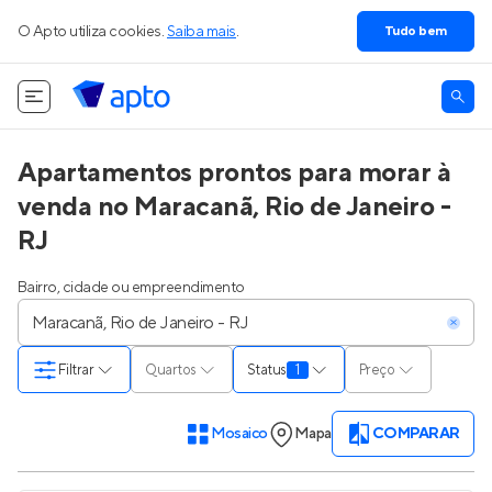
O Apto utiliza cookies.
Saiba mais
.
Tudo bem
Apartamentos prontos para morar à
venda no Maracanã, Rio de Janeiro -
RJ
Bairro, cidade ou empreendimento
Filtrar
Quartos
Status
1
Preço
Mosaico
Mapa
COMPARAR