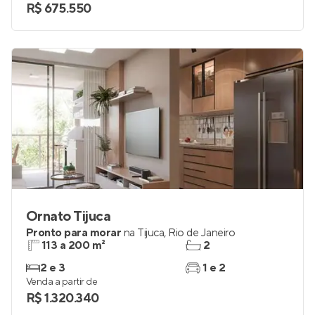
R$ 675.550
Ornato Tijuca
Pronto para morar
na
Tijuca
,
Rio de Janeiro
113 a 200 m²
2
2 e 3
1 e 2
Venda a partir de
R$ 1.320.340