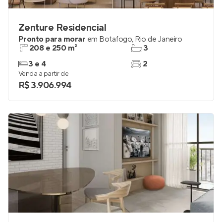
Zenture Residencial
Pronto para morar
em
Botafogo
,
Rio de Janeiro
208 e 250 m²
3
3 e 4
2
Venda a partir de
R$ 3.906.994