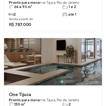
Pronto para morar
na
Tijuca
,
Rio de Janeiro
64 e 93 m²
1 e 2
2
até 1
Venda a partir de
R$ 787.000
One Tijuca
Pronto para morar
na
Tijuca
,
Rio de Janeiro
150 m²
2