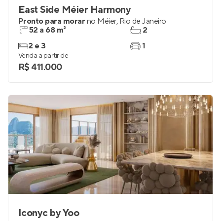
East Side Méier Harmony
Pronto para morar
no
Méier
,
Rio de Janeiro
52 a 68 m²
2
2 e 3
1
Venda a partir de
R$ 411.000
Iconyc by Yoo