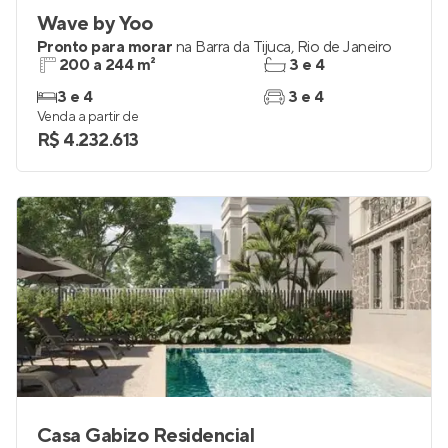
Wave by Yoo
Pronto para morar
na
Barra da Tijuca
,
Rio de Janeiro
200 a 244 m²
3 e 4
3 e 4
3 e 4
Venda a partir de
R$ 4.232.613
Casa Gabizo Residencial