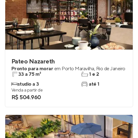
Pateo Nazareth
Pronto para morar
em
Porto Maravilha
,
Rio de Janeiro
33 a 75 m²
1 e 2
studio a 3
até 1
Venda a partir de
R$ 504.960