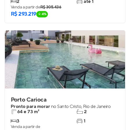
2
até 1
Venda a partir de
R$ 305.436
R$ 293.219
4%
Porto Carioca
Pronto para morar
no
Santo Cristo
,
Rio de Janeiro
64 e 73 m²
2
3
1
Venda a partir de