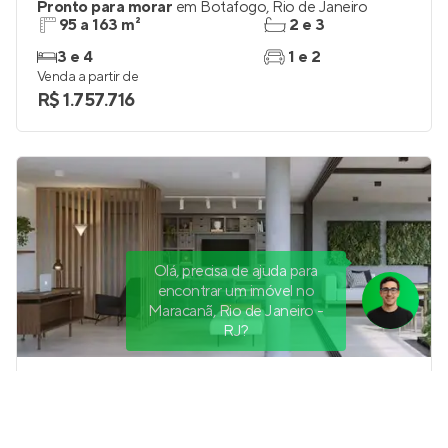
Pronto para morar
em
Botafogo
,
Rio de Janeiro
95 a 163 m²
2 e 3
3 e 4
1 e 2
Venda a partir de
R$ 1.757.716
Olá, precisa de ajuda para
encontrar um imóvel no
Maracanã, Rio de Janeiro -
RJ?
OKA Residence Lagoa
Pronto para morar
na
Lagoa
,
Rio de Janeiro
183 a 232 m²
3