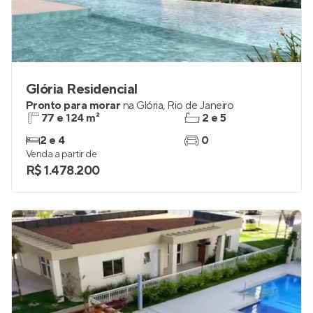
Glória Residencial
Pronto para morar
na
Glória
,
Rio de Janeiro
77 e 124 m²
2 e 5
2 e 4
0
Venda a partir de
R$ 1.478.200