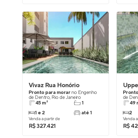
Vivaz Rua Honório
Pronto para morar
no
Engenho
Pronto
de Dentro
,
Rio de Janeiro
de Den
45 m²
1
49 
1 e 2
até 1
2
Venda a partir de
Venda a 
R$ 327.421
R$ 42