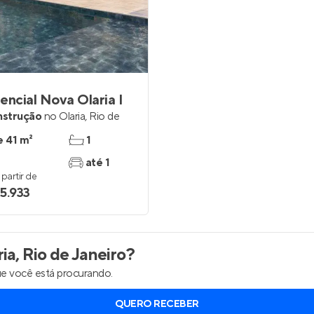
inel de Clientes
Entrar no Painel de Clientes
Entrar no Apto
encial Nova Olaria I
nstrução
no
Olaria
,
Rio de
e 41 m²
1
até 1
partir de
5.933
ia, Rio de Janeiro
?
e você está procurando.
QUERO RECEBER