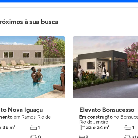
róximos à sua busca
ato Nova Iguaçu
Elevato Bonsucesso
mento
em
Ramos
,
Rio de
Em construção
no
Bonsuce
Rio de Janeiro
e 36 m²
1
33 e 34 m²
1
0
2
at