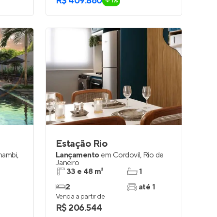
R$ 409.860
1%
Estação Rio
hambi
,
Lançamento
em
Cordovil
,
Rio de
Janeiro
33 e 48 m²
1
2
até 1
Venda a partir de
R$ 206.544