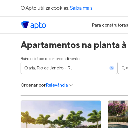
O Apto utiliza cookies.
Saiba mais
.
Para construtoras
Apartamentos na planta à 
Geração de Le
Geração de Vis
Bairro, cidade ou empreendimento
Qua
Geração de Ve
Ordenar
por
Relevância
Maiores Const
Parcerias Imobi
Anunciar Imóve