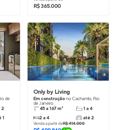
R$ 365.000
Only by Living
io de
Em construção
no
Cachambi
,
Rio
de Janeiro
e 2
45 a 167 m²
1 a 4
é 1
2 a 4
até 2
Venda a partir de
R$ 414.000