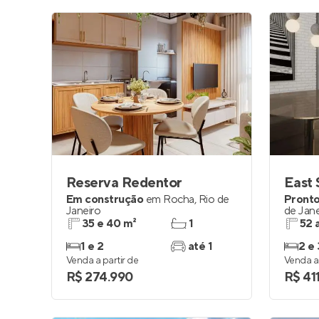
Reserva Redentor
East
Em construção
em
Rocha
,
Rio de
Pronto
Janeiro
de Jane
35 e 40 m²
1
52 
1 e 2
até 1
2 e 
Venda a partir de
Venda a 
R$ 274.990
R$ 41