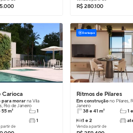
5.000
R$ 280.100
Destaque
e Carioca
Ritmos de Pilares
 para morar
na
Vila
Em construção
no
Pilares
,
R
s
,
Rio de Janeiro
Janeiro
e 55 m²
1
38 e 41 m²
1 
1
1 e 2
at
partir de
Venda a partir de