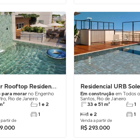
Upper Rooftop Residencial
Residencial URB Sol
 para morar
no
Engenho
Em construção
em
Todos o
tro
,
Rio de Janeiro
Santos
,
Rio de Janeiro
m²
1 e 2
33 e 51 m²
1
1
1 e 2
1
partir de
Venda a partir de
9.000
R$ 293.000