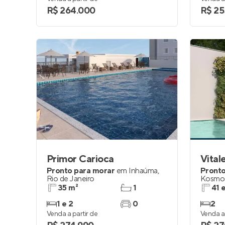
R$ 264.000
R$ 25
Primor Carioca
Vital
Pronto para morar
em
Inhaúma
,
Pronto
Rio de Janeiro
Kosmo
35 m²
1
41 
1 e 2
0
2
Venda a partir de
Venda a 