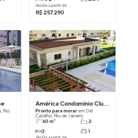
Venda a partir de
R$ 257.290
be
América Condomínio Clube
a
,
Rio
Pronto para morar
em
Del
Castilho
,
Rio de Janeiro
60 m²
2
3
1
Venda a partir de