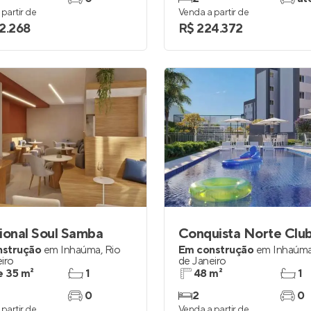
partir de
Venda a partir de
2.268
R$ 224.372
ional Soul Samba
Conquista Norte Clu
nstrução
em
Inhaúma
,
Rio
Em construção
em
Inhaúm
iro
de Janeiro
e 35 m²
1
48 m²
1
0
2
0
partir de
Venda a partir de