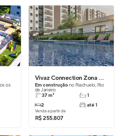
Vivaz Connection Zona Norte
os os
Em construção
no
Riachuelo
,
Rio
de Janeiro
37 m²
1
2
até 1
Venda a partir de
R$ 255.807