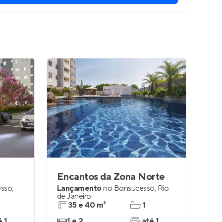
Encantos da Zona Norte
sso
,
Lançamento
no
Bonsucesso
,
Rio
de Janeiro
35 e 40 m²
1
é 1
1 e 2
até 1