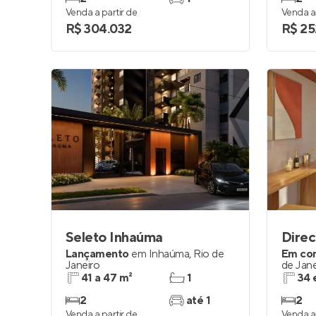
Venda a partir de
Venda a 
R$ 304.032
R$ 25
Seleto Inhaúma
Direc
Lançamento
em
Inhaúma
,
Rio de
Em co
Janeiro
de Jane
41 a 47 m²
1
34 
2
até 1
2
Venda a partir de
Venda a 