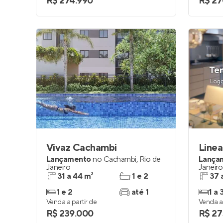
R$ 274.990
R$ 27
Vivaz Cachambi
Linea
Lançamento
no
Cachambi
,
Rio de
Lança
Janeiro
Janeiro
31 a 44 m²
1 e 2
37 
1 e 2
até 1
1 a 
Venda a partir de
Venda a 
R$ 239.000
R$ 27