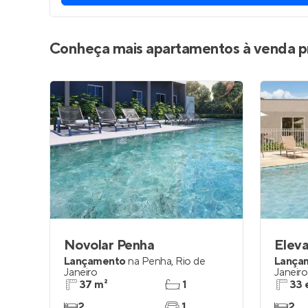
Conheça mais apartamentos à venda p
Novolar Penha
Elev
Lançamento
na
Penha
,
Rio de
Lança
Janeiro
Janeiro
37 m²
1
33 
2
1
2