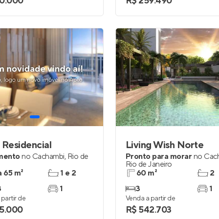
0.000
R$ 259.490
 Residencial
Living Wish Norte
mento
no
Cachambi
,
Rio de
Pronto para morar
no
Cac
Rio de Janeiro
a 65 m²
1 e 2
60 m²
2
3
1
3
1
partir de
Venda a partir de
5.000
R$ 542.703