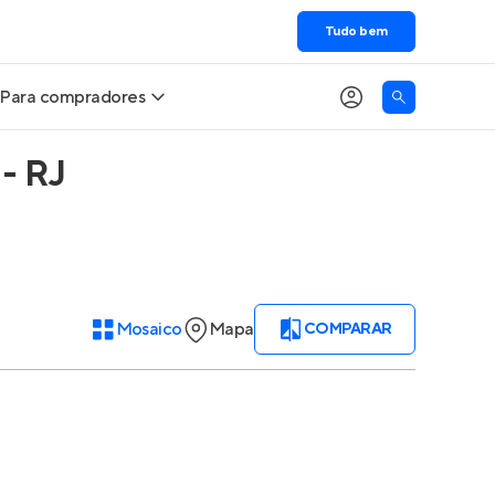
Tudo bem
Para compradores
 - RJ
Buscar um imóvel novo
Meu perfil
Calcule seu Poder de Compra
Imóveis Visualizados
Comprar x Alugar
Imóveis Contatados
Mosaico
Mapa
COMPARAR
Correção do INCC
Clientes
Entrar no Apto
Simulador de Financiamento
Encontre um corretor