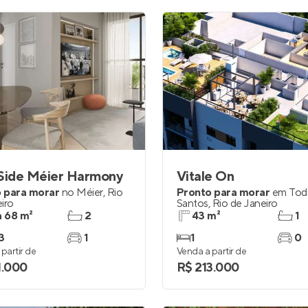
 Side Méier Harmony
Vitale On
 para morar
no
Méier
,
Rio
Pronto para morar
em
Tod
iro
Santos
,
Rio de Janeiro
a 68 m²
2
43 m²
1
3
1
1
0
partir de
Venda a partir de
1.000
R$ 213.000