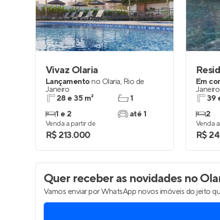
Entrar no Pa
Vivaz Olaria
Resid
Lançamento
no
Olaria
,
Rio de
Em co
Janeiro
Janeiro
28 e 35 m²
1
39 
1 e 2
até 1
2
Venda a partir de
Venda a 
R$ 213.000
R$ 24
Quer receber as novidades
no Olar
Vamos enviar por WhatsApp novos imóveis do jeito qu