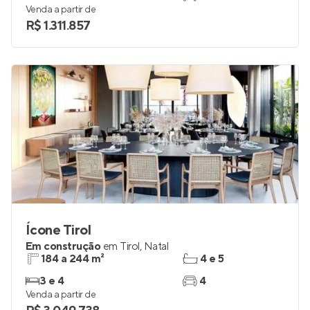
Venda a partir de
R$ 1.311.857
Ícone Tirol
Em construção
em
Tirol
,
Natal
184 a 244 m²
4 e 5
3 e 4
4
Venda a partir de