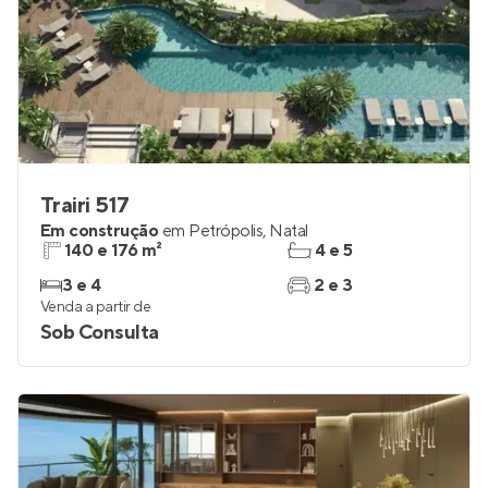
Trairi 517
Em construção
em
Petrópolis
,
Natal
140 e 176 m²
4 e 5
3 e 4
2 e 3
Venda a partir de
Sob Consulta