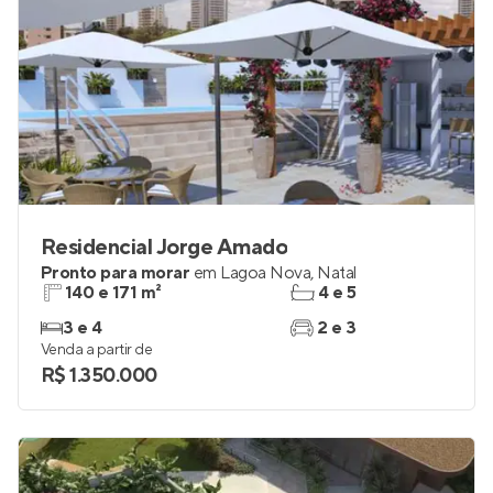
Residencial Jorge Amado
Pronto para morar
em
Lagoa Nova
,
Natal
140 e 171 m²
4 e 5
3 e 4
2 e 3
Venda a partir de
R$ 1.350.000