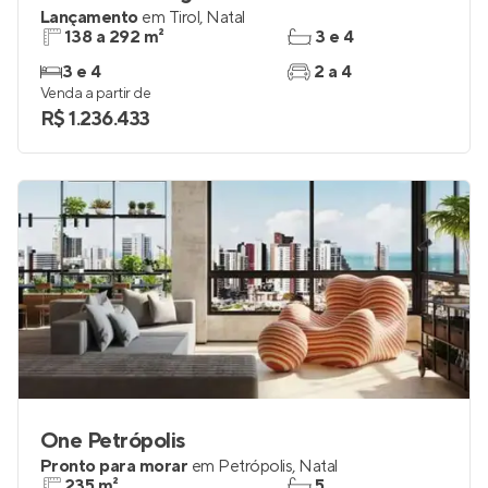
Lançamento
em
Tirol
,
Natal
138 a 292 m²
3 e 4
3 e 4
2 a 4
Venda a partir de
R$ 1.236.433
One Petrópolis
Pronto para morar
em
Petrópolis
,
Natal
235 m²
5