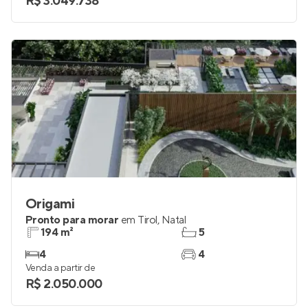
R$ 3.049.738
Origami
Pronto para morar
em
Tirol
,
Natal
194 m²
5
4
4
Venda a partir de
R$ 2.050.000