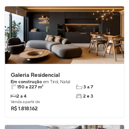
Galeria Residencial
Em construção
em
Tirol
,
Natal
150 a 227 m²
3 a 7
2 a 4
2 e 3
Venda a partir de
R$ 1.818.162