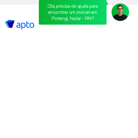
Olá, precisa de ajuda para
encontrar um imóvel em
Potengi, Natal - RN?
Apto
Apartamentos em Natal
Potengi
Quem somos
Plataforma
Calculadoras
Política de Privacidade
Termos de Serviço
Termos de Uso
© 2015 - 2026
Apto Tecnologia Ltda.
Todos os direitos
reservados