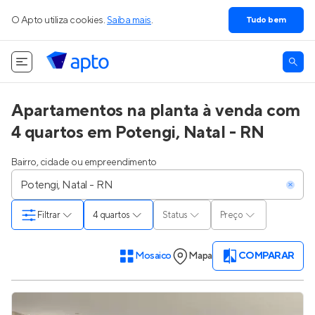
O Apto utiliza cookies.
Saiba mais
.
Tudo bem
Apartamentos na planta à venda com
4 quartos em Potengi, Natal - RN
Bairro, cidade ou empreendimento
Filtrar
4 quartos
Status
Preço
Mosaico
Mapa
COMPARAR