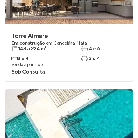
Torre Almere
Em construção
em
Candelária
,
Natal
143 a 224 m²
4 e 6
3 e 4
3 e 4
Venda a partir de
Sob Consulta