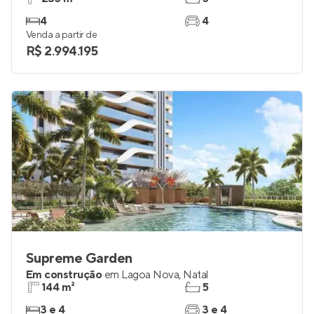
4
4
Venda a partir de
R$ 2.994.195
Supreme Garden
Em construção
em
Lagoa Nova
,
Natal
144 m²
5
3 e 4
3 e 4