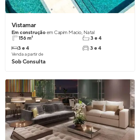
Vistamar
Em construção
em
Capim Macio
,
Natal
156 m²
3 e 4
3 e 4
3 e 4
Venda a partir de
Sob Consulta