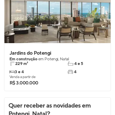
Jardins do Potengi
Em construção
em
Potengi
,
Natal
229 m²
4 e 5
3 e 4
4
Venda a partir de
R$ 3.000.000
Quer receber as novidades
em
Potengi, Natal
?