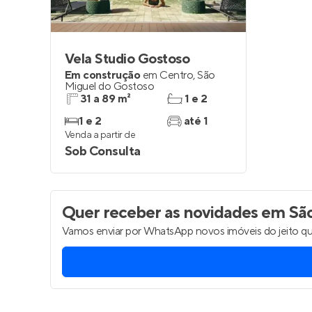
Vela Studio Gostoso
Em construção
em
Centro
,
São
Miguel do Gostoso
31 a 89 m²
1 e 2
1 e 2
até 1
Venda a partir de
Sob Consulta
Quer receber as novidades
em São
Vamos enviar por WhatsApp novos imóveis do jeito qu