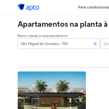
Para construtoras
Apartamentos na planta à
Geração de Le
Geração de Vis
Bairro, cidade ou empreendimento
Qua
Geração de Ve
Maiores Const
Parcerias Imobi
Anunciar Imóve
Entrar no Pa