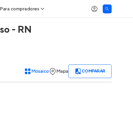
Para compradores
so - RN
Buscar um imóvel novo
Meu perfil
Calcule seu Poder de Compra
Imóveis Visualizados
Comprar x Alugar
Imóveis Contatados
Mosaico
Mapa
COMPARAR
Correção do INCC
Clientes
Entrar no Apto
Simulador de Financiamento
Encontre um corretor
Entrar no Apto