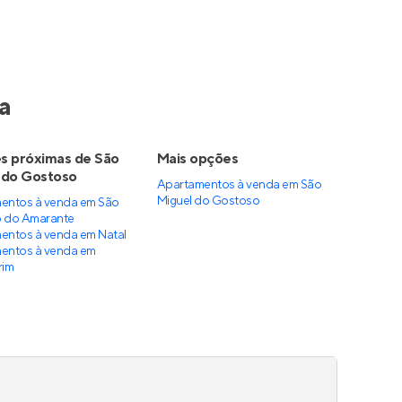
a
s próximas de São
Mais opções
 do Gostoso
Apartamentos à venda
em
São
Miguel do Gostoso
entos à venda em São
 do Amarante
entos à venda em Natal
entos à venda em
rim