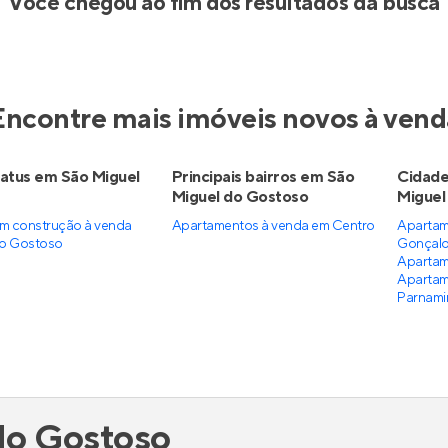
Você chegou ao fim dos resultados da busca
Encontre mais imóveis novos à vend
atus em São Miguel
Principais bairros em São
Cidade
Miguel do Gostoso
Miguel
m construção à venda
Apartamentos à venda em Centro
Apartam
do Gostoso
Gonçalo
Apartam
Apartam
Parnami
do Gostoso