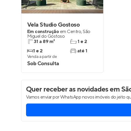
Vela Studio Gostoso
Em construção
em
Centro
,
São
Miguel do Gostoso
31 a 89 m²
1 e 2
1 e 2
até 1
Venda a partir de
Sob Consulta
Quer receber as novidades
em São
Vamos enviar por WhatsApp novos imóveis do jeito qu