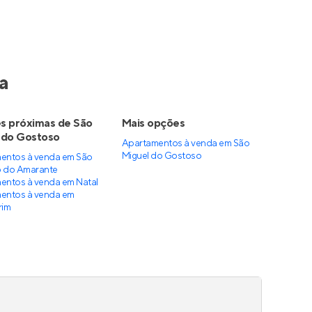
a
s próximas de São
Mais opções
 do Gostoso
Apartamentos à venda
em
São
Miguel do Gostoso
entos à venda em São
 do Amarante
entos à venda em Natal
entos à venda em
rim