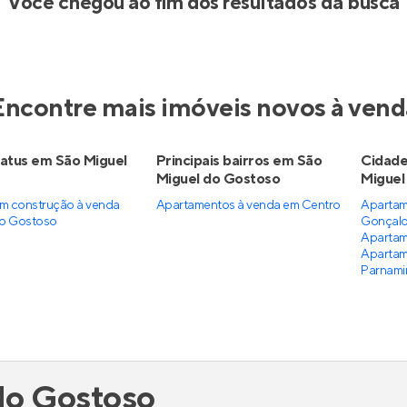
Você chegou ao fim dos resultados da busca
Encontre mais imóveis novos à vend
atus em São Miguel
Principais bairros em São
Cidade
Miguel do Gostoso
Miguel
m construção à venda
Apartamentos à venda em Centro
Apartam
do Gostoso
Gonçalo
Apartam
Apartam
Parnami
do Gostoso