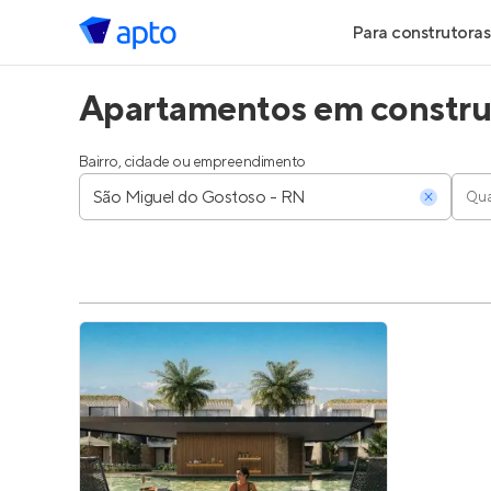
Para construtoras
Apartamentos em constru
Geração de Le
Geração de Vis
Bairro, cidade ou empreendimento
Qua
Geração de Ve
Maiores Const
Parcerias Imobi
Anunciar Imóve
Entrar no Pa