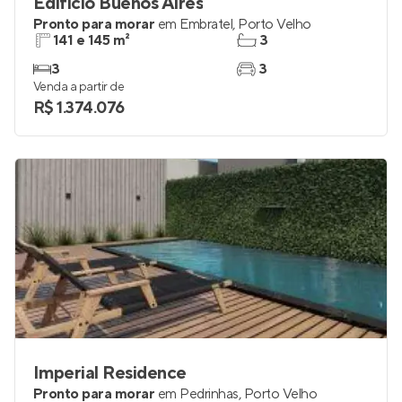
Edifício Buenos Aires
Pronto para morar
em
Embratel
,
Porto Velho
141 e 145 m²
3
3
3
Venda a partir de
R$ 1.374.076
Imperial Residence
Pronto para morar
em
Pedrinhas
,
Porto Velho