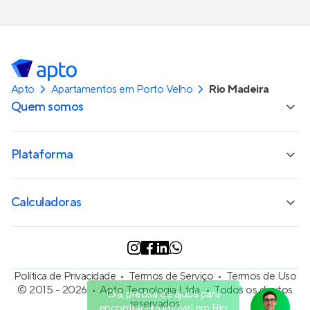
Apto
Apartamentos em Porto Velho
Rio Madeira
Quem somos
Plataforma
Calculadoras
Política de Privacidade
Termos de Serviço
Termos de Uso
© 2015 - 2026
Apto Tecnologia Ltda.
Todos os direitos
Olá, precisa de ajuda para
reservados
encontrar um imóvel em Rio