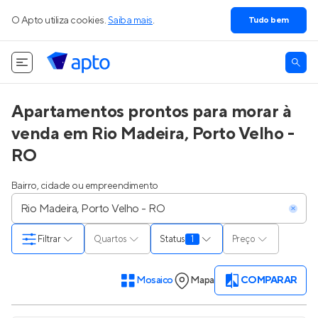
O Apto utiliza cookies.
Saiba mais
.
Tudo bem
Apartamentos prontos para morar à
venda em Rio Madeira, Porto Velho -
RO
Bairro, cidade ou empreendimento
Filtrar
Quartos
Status
1
Preço
Mosaico
Mapa
COMPARAR