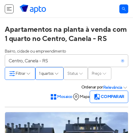
Apartamentos na planta à venda com
1 quarto no Centro, Canela - RS
Bairro, cidade ou empreendimento
Filtrar
1 quartos
Status
Preço
Ordenar
por
Relevância
Mosaico
Mapa
COMPARAR