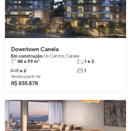
Downtown Canela
Em construção
no
Centro
,
Canela
48 a 99 m²
1 e 2
1 e 2
1
Venda a partir de
R$ 855.878