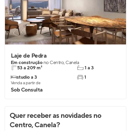
Laje de Pedra
Em construção
no
Centro
,
Canela
53 a 209 m²
1 a 3
studio a 3
1
Venda a partir de
Sob Consulta
Quer receber as novidades
no
Centro, Canela
?