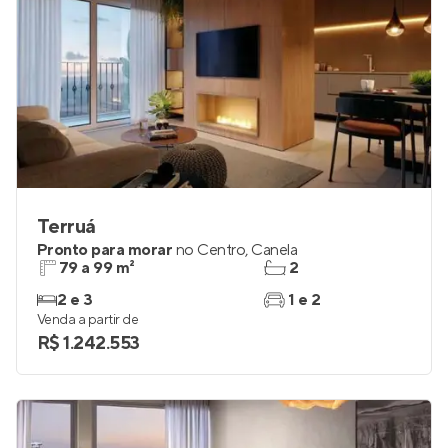
Terruá
Pronto para morar
no
Centro
,
Canela
79 a 99 m²
2
2 e 3
1 e 2
Venda a partir de
R$ 1.242.553