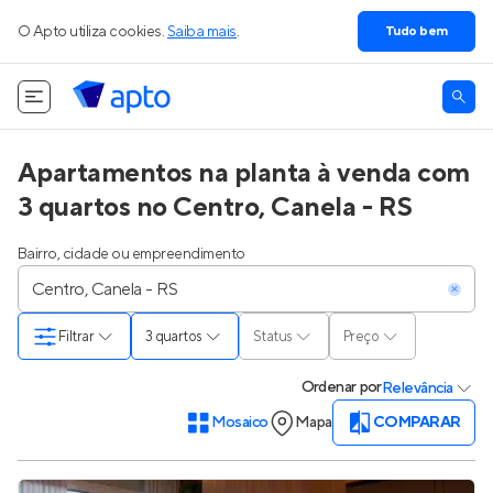
O Apto utiliza cookies.
Saiba mais
.
Tudo bem
Apartamentos na planta à venda com
3 quartos no Centro, Canela - RS
Bairro, cidade ou empreendimento
Filtrar
3 quartos
Status
Preço
Ordenar
por
Relevância
Mosaico
Mapa
COMPARAR