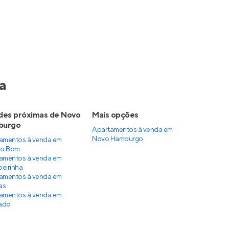
a
des próximas de Novo
Mais opções
burgo
Apartamentos à venda
em
Novo Hamburgo
amentos à venda em
o Bom
amentos à venda em
eirinha
amentos à venda em
as
amentos à venda em
ado