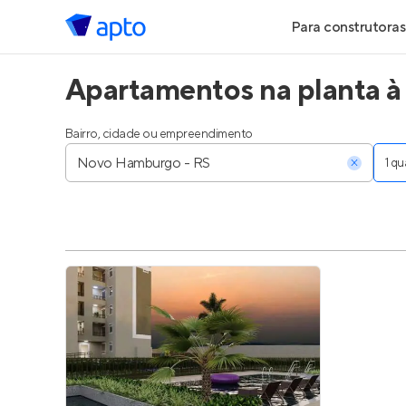
Para construtoras
Apartamentos na planta 
Geração de Le
Geração de Vis
Bairro, cidade ou empreendimento
1 q
Geração de Ve
Maiores Const
Parcerias Imobi
Anunciar Imóve
Entrar no Pa