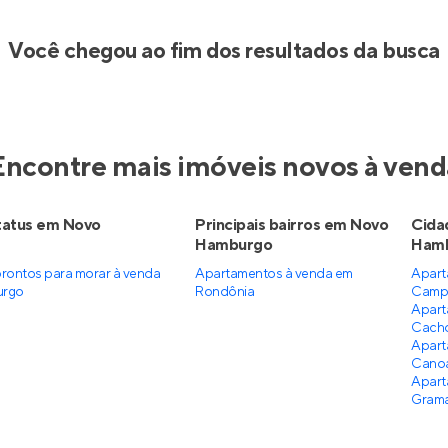
Você chegou ao fim dos resultados da busca
Encontre mais imóveis novos à vend
tatus em Novo
Principais bairros em Novo
Cida
Hamburgo
Ham
rontos para morar à venda
Apartamentos à venda em
Apart
urgo
Rondônia
Camp
Apart
Cacho
Apart
Cano
Apart
Gram