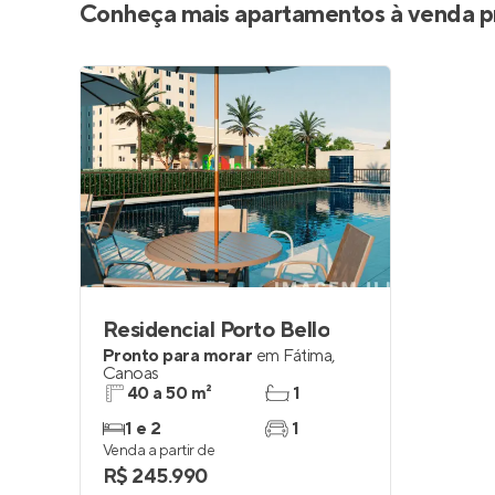
Conheça mais apartamentos à venda p
Residencial Porto Bello
Pronto para morar
em
Fátima
,
Canoas
40 a 50 m²
1
1 e 2
1
Venda a partir de
R$ 245.990