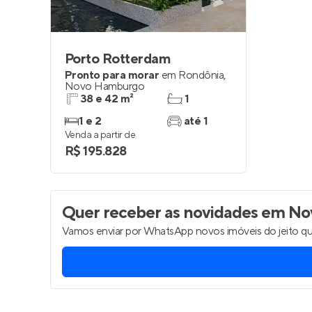
Porto Rotterdam
Pronto para morar
em
Rondônia
,
Novo Hamburgo
38 e 42 m²
1
1 e 2
até 1
Venda a partir de
R$ 195.828
Quer receber as novidades
em No
Vamos enviar por WhatsApp novos imóveis do jeito qu