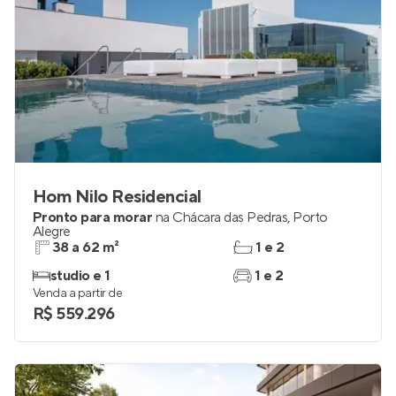
Hom Nilo Residencial
Pronto para morar
na
Chácara das Pedras
,
Porto
Alegre
38 a 62 m²
1 e 2
studio e 1
1 e 2
Venda a partir de
R$ 559.296