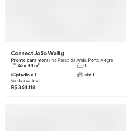
Connect João Wallig
Pronto para morar
no
Passo da Areia
,
Porto Alegre
26 e 44 m²
1
studio e 1
até 1
Venda a partir de
R$ 364.118