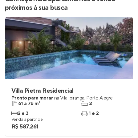
próximos à sua busca
Villa Pietra Residencial
Pronto para morar
na
Vila Ipiranga
,
Porto Alegre
61 a 76 m²
2
2 e 3
1 e 2
Venda a partir de
R$ 587.261