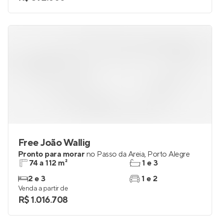
Free João Wallig
Pronto para morar
no
Passo da Areia
,
Porto Alegre
74 a 112 m²
1 e 3
2 e 3
1 e 2
Venda a partir de
R$ 1.016.708