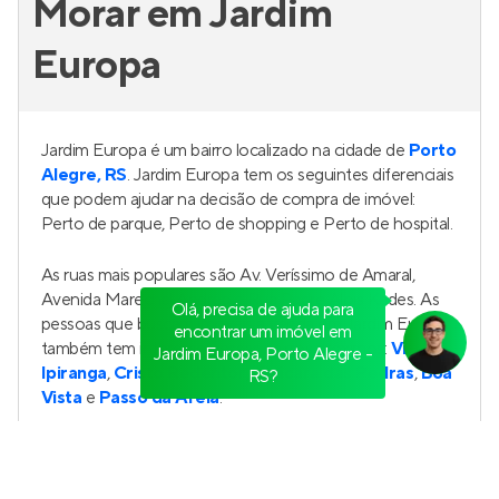
Essence Lindóia
Pronto para morar
no
Jardim Lindóia
,
Porto Alegre
51 a 137 m²
1 e 2
1 a 3
1 e 2
Venda a partir de
R$ 559.000
Olá, precisa de ajuda para
encontrar um imóvel em
Jardim Europa, Porto Alegre -
RS?
Aris