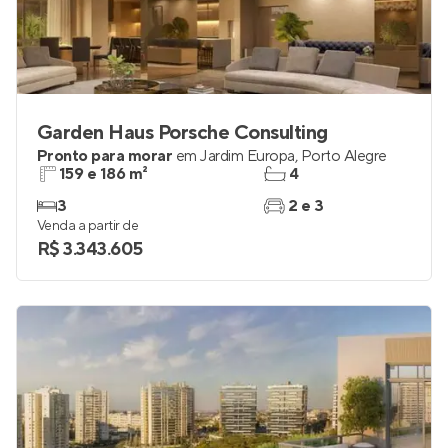
Garden Haus Porsche Consulting
Pronto para morar
em
Jardim Europa
,
Porto Alegre
159 e 186 m²
4
3
2 e 3
Venda a partir de
R$ 3.343.605