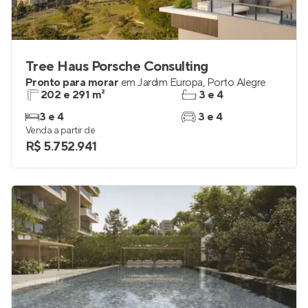
Tree Haus Porsche Consulting
Pronto para morar
em
Jardim Europa
,
Porto Alegre
202 e 291 m²
3 e 4
3 e 4
3 e 4
Venda a partir de
R$ 5.752.941