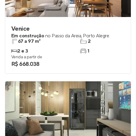
Venice
Em construção
no
Passo da Areia
,
Porto Alegre
67 a 97 m²
2
2 e 3
1
Venda a partir de
R$ 668.038