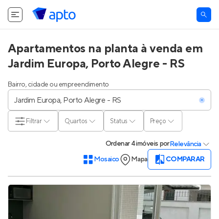
Apartamentos na planta à venda em
Jardim Europa, Porto Alegre - RS
Bairro, cidade ou empreendimento
Filtrar
Quartos
Status
Preço
Ordenar
4 imóveis
por
Relevância
Mosaico
Mapa
COMPARAR