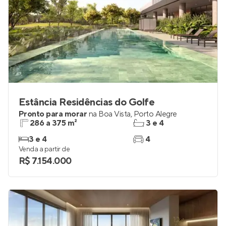
Estância Residências do Golfe
Pronto para morar
na
Boa Vista
,
Porto Alegre
286 a 375 m²
3 e 4
3 e 4
4
Venda a partir de
R$ 7.154.000