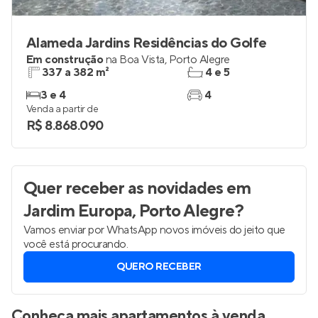
Alameda Jardins Residências do Golfe
Em construção
na
Boa Vista
,
Porto Alegre
337 a 382 m²
4 e 5
3 e 4
4
Venda a partir de
R$ 8.868.090
Quer receber as novidades
em
Jardim Europa, Porto Alegre
?
Vamos enviar por WhatsApp novos imóveis do jeito que
você está procurando.
QUERO RECEBER
Conheça mais apartamentos à venda