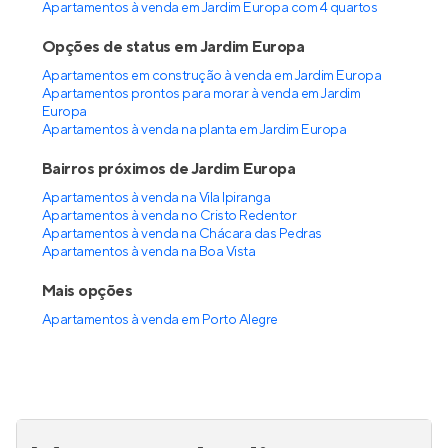
Mira 286
Pronto para morar
na
Chácara das Pedras
,
Porto
Alegre
123 e 209 m²
2
3
2
Venda a partir de
R$ 948.460