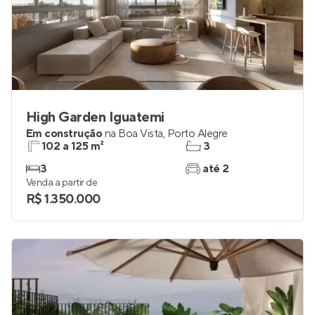
High Garden Iguatemi
Em construção
na
Boa Vista
,
Porto Alegre
102 a 125 m²
3
3
até 2
Venda a partir de
R$ 1.350.000